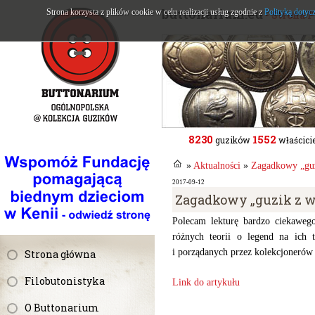
buttonarium.eu
Strona korzysta z plików cookie w celu realizacji usług zgodnie z
Polityką dotyc
- Strona 
8230
1552
guzików
właścicie
»
Aktualności
»
Zagadkowy „gu
2017-09-12
Zagadkowy „guzik z w
Polecam lekturę bardzo ciekaweg
różnych teorii o legend na ich t
i porządanych przez kolekcjonerów
Strona główna
Filobutonistyka
Link do artykułu
O Buttonarium