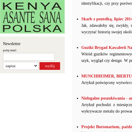
identyfikacji, czy przy poró
Skarb z pentelką, lipiec 2014
Jak, zdawałoby się, zwykły,
wyczytać historię swojej okoli
Newsletter
Guziki Brygad Kawalerii Na
podaj email:
Wśród guzików regimentowych 
szyk, wygląd czy design. W pr
MUNCHHEIMER, BIERTUMPF
Artykuł poświęcony wytwórc
Nielegalne poszukiwania - a
Artykuł pochodzi z miesięcz
wykrywacze metalu do prowad
Projekt Buttonarium, paździ