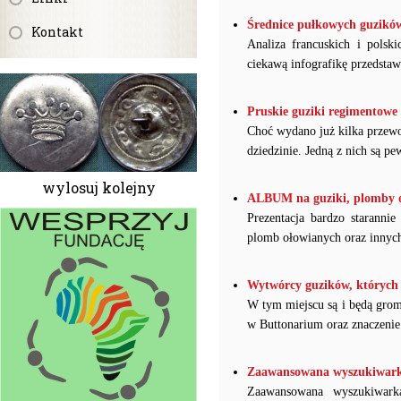
Średnice pułkowych guzików 
Kontakt
Analiza francuskich i polsk
ciekawą infografikę przedstaw
Pruskie guziki regimentowe 
Choć wydano już kilka przewod
dziedzinie. Jedną z nich są 
wylosuj kolejny
ALBUM na guziki, plomby oł
Prezentacja bardzo starann
plomb ołowianych oraz innych
Wytwórcy guzików, których 
W tym miejscu są i będą grom
w Buttonarium oraz znaczenie
Zaawansowana wyszukiwarka 
Zaawansowana wyszukiwark