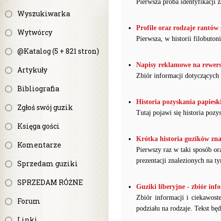
Pierwsza próba identyfikacj
Wyszukiwarka
Profile oraz rodzaje rantó
Wytwórcy
Pierwsza, w historii filobuton
@Katalog (5 + 821 stron)
Napisy reklamowe na rewersa
Artykuły
Zbiór informacji dotyczących
Bibliografia
Historia pozyskania papiesk
Zgłoś swój guzik
Tutaj pojawi się historia pozy
Księga gości
Krótka historia guzików zna
Komentarze
Pierwszy raz w taki sposób o
prezentacji znalezionych na 
Sprzedam guziki
SPRZEDAM RÓŻNE
Guziki liberyjne - zbiór info
Zbiór informacji i ciekawost
Forum
podziału na rodzaje. Tekst będ
Linki