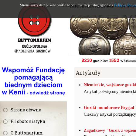
buttonarium.eu
Strona korzysta z plików cookie w celu realizacji usług zgodnie z
Polityką dotyc
- Strona 
8230
1552
guzików
właścicie
Artykuły
Niemieckie, wojskowe guzik
Artykuł poświęcony niemiec
Guziki mundurowe Brygad 
Strona główna
Ciekawy artykuł porządkując
Filobutonistyka
Zagadkowy "Guzik z wężem”
O Buttonarium