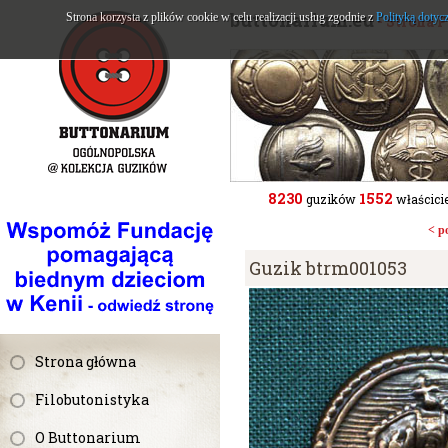
buttonarium.eu
Strona korzysta z plików cookie w celu realizacji usług zgodnie z
Polityką dotyc
- Strona 
8230
1552
guzików
właścicie
< p
Guzik btrm001053
Strona główna
Filobutonistyka
O Buttonarium