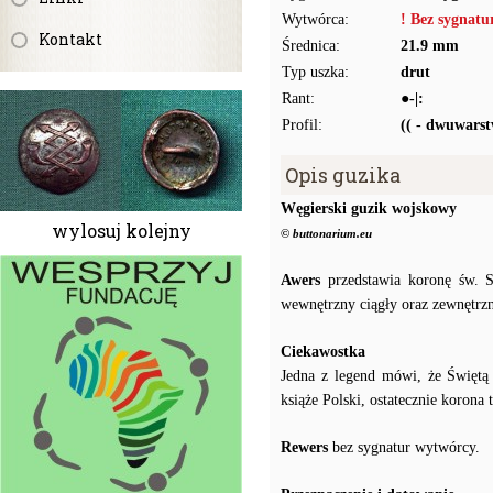
Wytwórca:
! Bez sygnat
Kontakt
Średnica:
21.9 mm
Typ uszka:
drut
Rant:
●-|:
Profil:
(( - dwuwars
Opis guzika
Węgierski guzik wojskowy
wylosuj kolejny
© buttonarium.eu
Awers
przedstawia koronę św. S
wewnętrzny ciągły oraz zewnętrz
Ciekawostka
Jedna z legend mówi, że Świętą
książe Polski, ostatecznie korona 
Rewers
bez sygnatur wytwórcy.