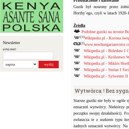
Przeznaczenie i datowanie
Guzik był noszony przez żołni
Horthy`ego, czyli w latach 1920-
Źródła
Podobne guziki na stronie B
[1]
Wikipedia.pl - Korona świę
Newsletter
[2]
www.newhungarianvoice.com
podaj email:
Wikipedia.pl - Bolesław I 
Wikipedia.pl - Królestwo 
Wikipedia.pl - Miklós Hort
Wikipedia.pl - Stefan I Świ
Wikipedia.pl - Sylwester II
Wytwórca: ! Bez syg
Starsze guziki nie były w ogóle
oznaczeń wytwórcy. Niektórzy p
początku swojej działalności). F
zwłaszcza te z uszkiem typu
ko
żadnych oznaczeń wytwórcy. Na p