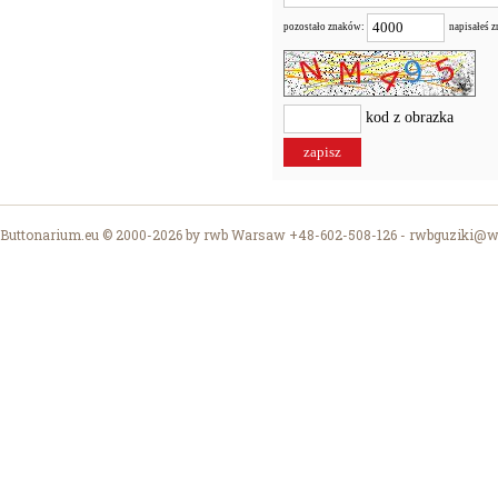
pozostało znaków:
napisałeś 
kod z obrazka
Buttonarium.eu © 2000-2026 by rwb Warsaw +48-602-508-126 -
rwbguziki@wp