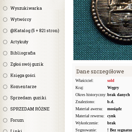
Wyszukiwarka
Wytwórcy
@Katalog (5 + 821 stron)
Artykuły
Bibliografia
Zgłoś swój guzik
Dane szczegółowe
Księga gości
Właściciel:
sold
Komentarze
Kraj:
Węgry
Okres historyczny:
brak danych
Sprzedam guziki
Znaleziono:
b.d.
SPRZEDAM RÓŻNE
Materiał awersu:
mosiądz
Materiał rewersu:
cynk
Forum
Wykończenie:
brak
Sygnowanie:
! Bez sygnat
Linki