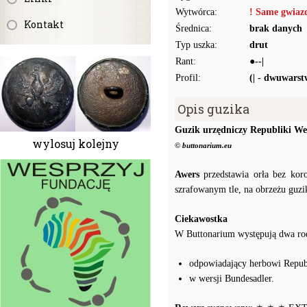
Wytwórca:
! Same gwiaz
Kontakt
Średnica:
brak danych
Typ uszka:
drut
Rant:
●--|
Profil:
(| - dwuwars
Opis guzika
Guzik urzędniczy Republiki We
wylosuj kolejny
© buttonarium.eu
Awers
przedstawia orła bez kor
szrafowanym tle, na obrzeżu guzi
Ciekawostka
W Buttonarium występują dwa rod
odpowiadający herbowi Repub
w wersji Bundesadler.