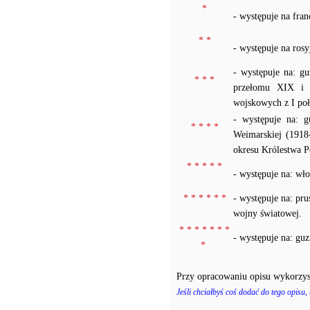
*
- występuje na fra
* *
- występuje na ros
- występuje na: g
* * *
przełomu XIX i X
wojskowych z I po
- występuje na: 
* * * *
Weimarskiej (1918
okresu Królestwa P
* * * * *
- występuje na: wł
* * * * * *
- występuje na: pr
wojny światowej.
* * * * * * *
- występuje na: gu
*
Przy opracowaniu opisu wykorzys
Jeśli chciałbyś coś dodać do tego opisu,