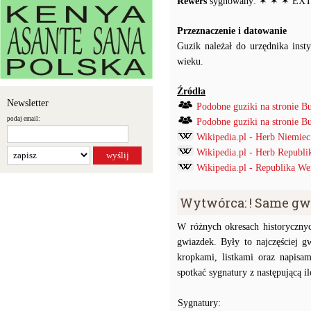
Rewers
sygnowany: ✶ ✶ ✶ EXT
Przeznaczenie i datowanie
Guzik należał do urzędnika inst
wieku.
Źródła
Newsletter
Podobne guziki na stronie B
podaj email:
Podobne guziki na stronie B
Wikipedia.pl - Herb Niemiec
Wikipedia.pl - Herb Republi
Wikipedia.pl - Republika W
Wytwórca: ! Same gw
W różnych okresach historyczny
gwiazdek. Były to najczęściej g
kropkami, listkami oraz na
spotkać sygnatury z następującą ilo
Sygnatury: