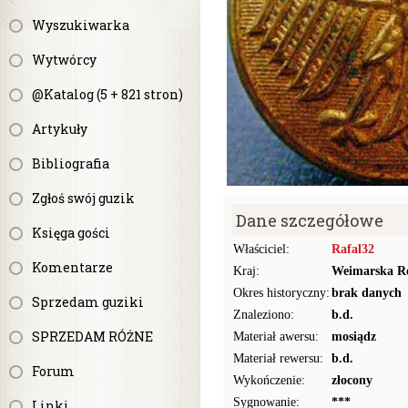
Wyszukiwarka
Wytwórcy
@Katalog (5 + 821 stron)
Artykuły
Bibliografia
Zgłoś swój guzik
Dane szczegółowe
Księga gości
Właściciel:
Rafal32
Komentarze
Kraj:
Weimarska R
Okres historyczny:
brak danych
Sprzedam guziki
Znaleziono:
b.d.
SPRZEDAM RÓŻNE
Materiał awersu:
mosiądz
Materiał rewersu:
b.d.
Forum
Wykończenie:
złocony
Sygnowanie:
***
Linki