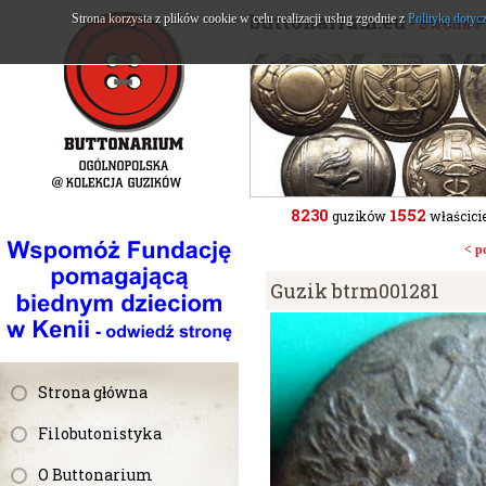
buttonarium.eu
Strona korzysta z plików cookie w celu realizacji usług zgodnie z
Polityką dotyc
- Strona 
8230
1552
guzików
właścicie
< p
Guzik btrm001281
Strona główna
Filobutonistyka
O Buttonarium