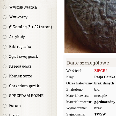
Wyszukiwarka
Wytwórcy
@Katalog (5 + 821 stron)
Artykuły
Bibliografia
Zgłoś swój guzik
Dane szczegółowe
Księga gości
Właściciel:
ZIECIU
Komentarze
Kraj:
Rosja Carska
Okres historyczny:
brak danych
Sprzedam guziki
Znaleziono:
b.d.
SPRZEDAM RÓŻNE
Materiał awersu:
mosiądz
Materiał rewersu:
g.jednorodny
Forum
Wykończenie:
brak
Sygnowanie:
TWSW
Linki