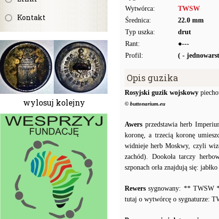
Wytwórca:
TWSW
Kontakt
Średnica:
22.0 mm
Typ uszka:
drut
Rant:
●---
Profil:
( - jednowar
Opis guzika
Rosyjski guzik wojskowy
piecho
wylosuj kolejny
© buttonarium.eu
Awers
przedstawia herb Imperiu
koronę, a trzecią koronę umiesz
widnieje herb Moskwy, czyli wiz
zachód). Dookoła tarczy herbow
szponach orła znajdują się: jabłk
Rewers
sygnowany: ** TWSW ** P
tutaj o wytwórcę o sygnaturze