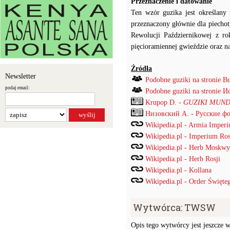
Przeznaczenie i datowanie
Ten wzór guzika jest określan
przeznaczony głównie dla piecho
Rewolucji Październikowej z r
pięcioramiennej gwieździe oraz na
Źródła
Newsletter
Podobne guziki na stronie B
podaj email:
Podobne guziki na stronie
Krupop D. -
GUZIKI MUND
Низовский А. - Русские ф
Wikipedia.pl - Armia Imper
Wikipedia.pl - Imperium Ros
Wikipedia.pl - Herb Moskwy
Wikipedia.pl - Herb Rosji
Wikipedia.pl - Kollana
Wikipedia.pl - Order Święte
Wytwórca: TWSW
Opis tego wytwórcy jest jeszcze w