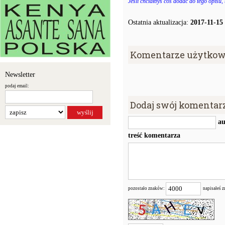
Jeśli chciałbyś coś dodać do tego opisu,
Ostatnia aktualizacja:
2017-11-15
Komentarze użytkow
Newsletter
podaj email:
Dodaj swój komentar
au
treść komentarza
pozostało znaków:
napisałeś 