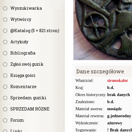
Wyszukiwarka
Wytwórcy
@Katalog (5 + 821 stron)
Artykuły
Bibliografia
Zgłoś swój guzik
Dane szczegółowe
Księga gości
Właściciel:
sirsmokalot
Komentarze
Kraj:
b.d.
Okres historyczny:
brak danych
Sprzedam guziki
Znaleziono:
b.d.
SPRZEDAM RÓŻNE
Materiał awersu:
mosiądz
Materiał rewersu:
g.jednorodny
Forum
Wykończenie:
ażurowy
Sygnowanie:
! Brak danyc
Linki