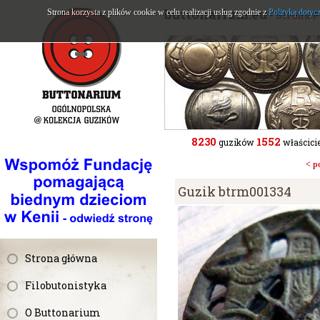
buttonarium.eu
Strona korzysta z plików cookie w celu realizacji usług zgodnie z
Polityką dotyc
- Strona 
8230
1552
guzików
właścicie
< p
Guzik btrm001334
Strona główna
Filobutonistyka
O Buttonarium