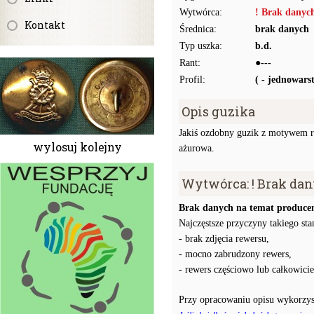
Wytwórca:
! Brak danyc
Kontakt
Średnica:
brak danych
Typ uszka:
b.d.
Rant:
●---
Profil:
( - jednowar
Opis guzika
Jakiś ozdobny guzik z motywem r
wylosuj kolejny
ażurowa.
Wytwórca: ! Brak da
Brak danych na temat producen
Najczęstsze przyczyny takiego stan
- brak zdjęcia rewersu,
- mocno zabrudzony rewers,
- rewers częściowo lub całkowici
Przy opracowaniu opisu wykorzys