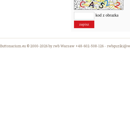
kod z obrazka
Buttonarium.eu © 2000-2026 by rwb Warsaw +48-602-508-126 -
rwbguziki@wp