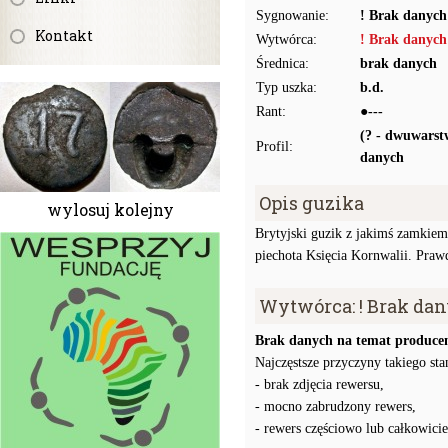
Sygnowanie:
! Brak danych
Kontakt
Wytwórca:
! Brak danych
Średnica:
brak danych
Typ uszka:
b.d.
Rant:
●---
(? - dwuwars
Profil:
danych
Opis guzika
wylosuj kolejny
Brytyjski guzik z jakimś zamk
piechota Księcia Kornwalii. Prawd
Wytwórca: ! Brak da
Brak danych na temat producen
Najczęstsze przyczyny takiego stan
- brak zdjęcia rewersu,
- mocno zabrudzony rewers,
- rewers częściowo lub całkowici