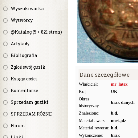
Wyszukiwarka
Wytwórcy
@Katalog (5 + 821 stron)
Artykuły
Bibliografia
Zgłoś swój guzik
Dane szczegółowe
Księga gości
Właściciel:
mr_latex
Komentarze
Kraj:
UK
Okres
Sprzedam guziki
brak danych
historyczny:
SPRZEDAM RÓŻNE
Znaleziono:
b.d.
Materiał awersu:
mosiądz
Forum
Materiał rewersu:
b.d.
Wykończenie:
brak
Linki