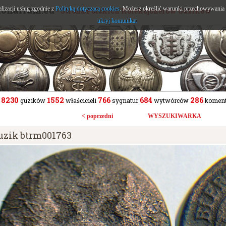
tonarium.eu
alizacji usług zgodnie z
Polityką dotyczącą cookies
. Możesz określić warunki przechowywania l
- Strona Polskich Kolekcjonerów Guzików
ukryj komunikat
8230
1552
766
684
286
guzików
właścicieli
sygnatur
wytwórców
koment
< poprzedni
WYSZUKIWARKA
uzik btrm001763