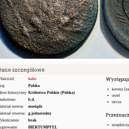
Dane szczegółowe
Występuj
łaściciel:
habs
raj:
Polska
korona [z
kres historyczny:
Królestwo Polskie (Polska)
orzeł
naleziono:
b.d.
tarcza
ateriał awersu:
mosiądz
ateriał rewersu:
g.jednorodny
Przeznac
ykończenie:
brak
urzędnicz
ygnowanie:
BIERTUMPFEL