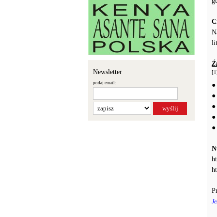
g
C
N
l
Ź
Newsletter
[1
podaj email:
N
h
h
P
Je