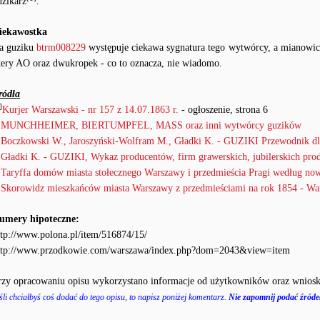
uzikarz
.
iekawostka
a guziku
btrm008229
występuje ciekawa sygnatura tego wytwórcy, a mianowic
itery AO oraz dwukropek - co to oznacza, nie wiadomo.
ródła
]
Kurjer Warszawski - nr 157 z 14.07.1863 r.
- ogłoszenie, strona 6
●
MUNCHHEIMER, BIERTUMPFEL, MASS oraz inni wytwórcy guzików
●
Boczkowski W., Jaroszyński-Wolfram M., Gładki K. - GUZIKI Przewodnik dl
●
Gładki K. - GUZIKI, Wykaz producentów, firm grawerskich, jubilerskich pro
●
Taryffa domów miasta stołecznego Warszawy i przedmieścia Pragi według no
●
Skorowidz mieszkańców miasta Warszawy z przedmieściami na rok 1854 - Wa
umery hipoteczne:
ttp://www.polona.pl/item/516874/15/
ttp://www.przodkowie.com/warszawa/index.php?dom=2043&view=item
rzy opracowaniu opisu wykorzystano informacje od użytkowników oraz wniosk
śli chciałbyś coś dodać do tego opisu, to napisz poniżej komentarz.
Nie zapomnij podać źródeł