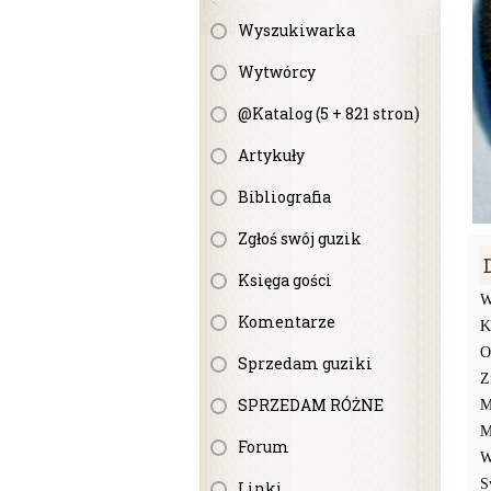
Wyszukiwarka
Wytwórcy
@Katalog (5 + 821 stron)
Artykuły
Bibliografia
Zgłoś swój guzik
Księga gości
W
Komentarze
K
O
Sprzedam guziki
Z
SPRZEDAM RÓŻNE
M
M
Forum
W
S
Linki