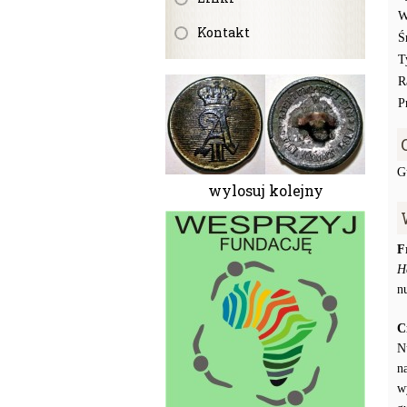
W
Kontakt
Ś
T
R
P
G
wylosuj kolejny
F
H
n
C
N
n
w