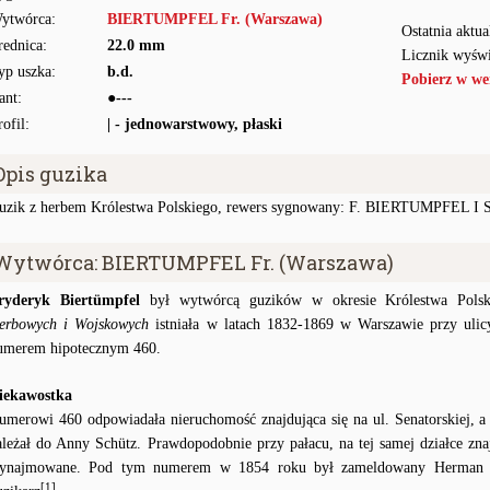
ytwórca:
BIERTUMPFEL Fr. (Warszawa)
Ostatnia aktua
rednica:
22.0 mm
Licznik wyświ
yp uszka:
b.d.
Pobierz w we
ant:
●---
rofil:
| - jednowarstwowy, płaski
Opis guzika
uzik z herbem Królestwa Polskiego, rewers sygnowany: F. BIERTUMPFEL I 
Wytwórca: BIERTUMPFEL Fr. (Warszawa)
ryderyk Biertümpfel
był wytwórcą guzików w okresie Królestwa Pols
erbowych i Wojskowych
istniała w latach 1832-1869 w Warszawie przy ulic
umerem hipotecznym 460.
iekawostka
umerowi 460 odpowiadała nieruchomość znajdująca się na ul. Senatorskiej, a 
ależał do Anny Schütz. Prawdopodobnie przy pałacu, na tej samej działce znaj
ynajmowane. Pod tym numerem w 1854 roku był zameldowany Herman Bie
[1]