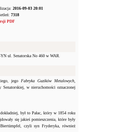
lizacja:
2016-09-03 20:01
etleń:
7318
rsji PDF
SYN ul. Senatorska No 460 w WAR.
kiego, jego
Fabryka Guzików Metalowych,
y Senatorskiej, w nieruchomości oznaczonej
dokładniej, był to Pałac, który w 1854 roku
dowały się jakieś pomieszczenia, które były
rtümpfel, czyli syn Fryderyka, również