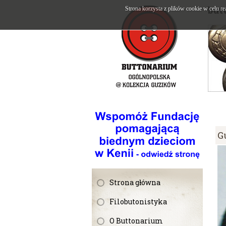
but
Strona korzysta z plików cookie w celu re
G
Strona główna
Filobutonistyka
O Buttonarium