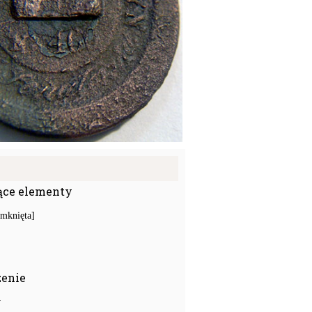
ące elementy
amknięta]
zenie
y