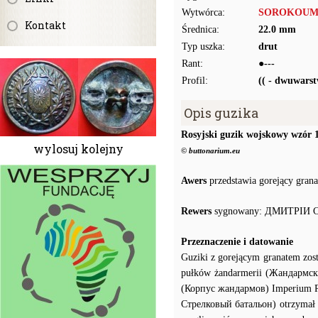
Wytwórca:
SOROKOUM
Kontakt
Średnica:
22.0 mm
Typ uszka:
drut
Rant:
●---
Profil:
(( - dwuwars
Opis guzika
Rosyjski guzik wojskowy wzór 
wylosuj kolejny
© buttonarium.eu
Awers
przedstawia gorejący grana
Rewers
sygnowany: ДМИТРIИ
Przeznaczenie i datowanie
Guziki z gorejącym granatem zost
pułków żandarmerii (Жандармск
(Корпус жандармов) Imperium Ro
Стрелковый батальон) otrzymał z