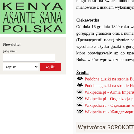
mogli nosić na swoich mundura
mianowicie z uszkiem wykonanym z
Ciekawostka
Od dnia 16 grudnia 1829 roku ws
gorejącym granatem oraz z numer
(Гренадерский полк) również po
Newsletter
wycofano z użytku guziki z gor
podaj email:
które obowiązywały aż do upad
Bolszewików wprowadzono nową sy
Źródła
Podobne guziki na stronie B
Podobne guziki na stronie
Wikipedia.pl - Armia Imper
Wikipedia.pl - Organizacja 
Wikipedia.ru - Отдельный 
Wikipedia.ru - Жандармери
Wytwórca: SOROKO