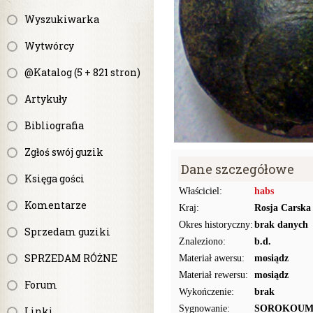
Wyszukiwarka
Wytwórcy
@Katalog (5 + 821 stron)
Artykuły
Bibliografia
Zgłoś swój guzik
Dane szczegółowe
Księga gości
Właściciel:
habs
Komentarze
Kraj:
Rosja Carska
Okres historyczny:
brak danych
Sprzedam guziki
Znaleziono:
b.d.
SPRZEDAM RÓŻNE
Materiał awersu:
mosiądz
Materiał rewersu:
mosiądz
Forum
Wykończenie:
brak
Sygnowanie:
SOROKOUM
Linki