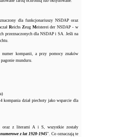
 malowane farbą ochronną lub oksydowane.
zeznaczony dla funkcjonariuszy NSDAP oraz
aczał
R
eichs
Z
eug
M
eisterei der NSDAP - w
ch przeznaczonych dla NSDAP i SA. Jeśli na
chtu.
ały numer kompanii, a przy pomocy znaków
na pagonie munduru.
a)
4 kompania dział piechoty jako wsparcie dla
oraz z literami A i S, wszystkie zostały
 numerowe z lat 1928-1945
". Co oznaczają te