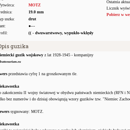
Ostatnia aktua
ytwórca:
MOTZ
Licznik wyświ
rednica:
19.0 mm
Pobierz w we
yp uszka:
drut
ant:
●---
rofil:
(( - dwuwarstwowy, wypukło-wklęsły
Opis guzika
iemiecki guzik wojskowy
z lat 1928-1945 - kompanijny
buttonarium.eu
wers
przedstawia cyfrę 1 na groszkowanym tle.
iekawostka
o zakończeniu II wojny światowej w obydwu państwach niemieckich (RFN i 
ylko bez numerów i do dzisiaj obowiązują wzory guzików tzw. "Niemiec Zacho
ewers
sygnowany: MOTZ.
iekawostka