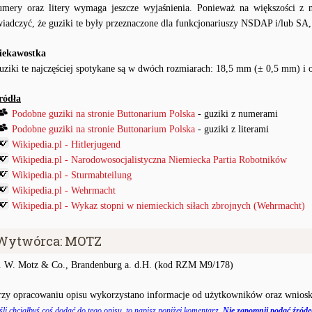
umery oraz litery wymaga jeszcze wyjaśnienia. Ponieważ na większości z
wiadczyć, że guziki te były przeznaczone dla funkcjonariuszy NSDAP i/lub SA,
iekawostka
uziki te najczęściej spotykane są w dwóch rozmiarach: 18,5 mm (± 0,5 mm) i
ródła
Podobne guziki na stronie Buttonarium Polska
- guziki z numerami
Podobne guziki na stronie Buttonarium Polska
- guziki z literami
Wikipedia.pl - Hitlerjugend
Wikipedia.pl - Narodowosocjalistyczna Niemiecka Partia Robotników
Wikipedia.pl - Sturmabteilung
Wikipedia.pl - Wehrmacht
Wikipedia.pl - Wykaz stopni w niemieckich siłach zbrojnych (Wehrmacht)
Wytwórca: MOTZ
. W. Motz & Co., Brandenburg a. d.H. (kod RZM M9/178)
rzy opracowaniu opisu wykorzystano informacje od użytkowników oraz wniosk
śli chciałbyś coś dodać do tego opisu, to napisz poniżej komentarz.
Nie zapomnij podać źródeł