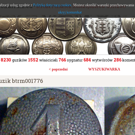
tonarium.eu
alizacji usług zgodnie z
Polityką dotyczącą cookies
. Możesz określić warunki przechowywania l
- Strona Polskich Kolekcjonerów Guzików
ukryj komunikat
8230
1552
766
684
286
guzików
właścicieli
sygnatur
wytwórców
koment
< poprzedni
WYSZUKIWARKA
uzik btrm001776