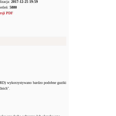
lizacja:
2017-12-25 19:59
etleń:
5880
rsji PDF
NRD) wykorzystywano bardzo podobne guziki
dnich".