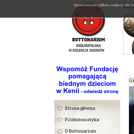
but
Strona korzysta z plików cookie w celu re
G
Strona główna
Filobutonistyka
O Buttonarium