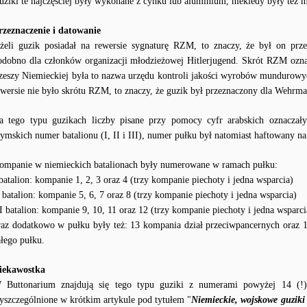
uziki te najczęściej były wykonane z cynku lub aluminium, niekiedy były też
rzeznaczenie i datowanie
eżeli guzik posiadał na rewersie sygnaturę RZM, to znaczy, że był on pr
odobno dla członków organizacji młodzieżowej Hitlerjugend. Skrót RZM ozn
zeszy Niemieckiej była to nazwa urzędu kontroli jakości wyrobów mundurowy
ewersie nie było skrótu RZM, to znaczy, że guzik był przeznaczony dla Wehrma
a tego typu guzikach liczby pisane przy pomocy cyfr arabskich oznacz
zymskich numer batalionu (I, II i III), numer pułku był natomiast haftowany 
ompanie w niemieckich batalionach były numerowane w ramach pułku:
 batalion: kompanie 1, 2, 3 oraz 4 (trzy kompanie piechoty i jedna wsparcia)
I batalion: kompanie 5, 6, 7 oraz 8 (trzy kompanie piechoty i jedna wsparcia)
II batalion: kompanie 9, 10, 11 oraz 12 (trzy kompanie piechoty i jedna wsparci
raz dodatkowo w pułku były też: 13 kompania dział przeciwpancernych oraz 1
ałego pułku.
iekawostka
 Buttonarium znajdują się tego typu guziki z numerami powyżej 14 (!) 
yszczególnione w krótkim artykule pod tytułem "
Niemieckie, wojskowe guziki