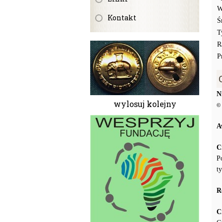
W
Kontakt
Ś
T
R
P
N
wylosuj kolejny
© 
A
C
P
t
R
C