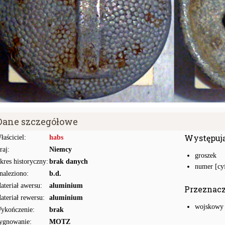
Dane szczegółowe
Występuj
łaściciel:
habs
raj:
Niemcy
groszek
kres historyczny:
brak danych
numer [cyf
naleziono:
b.d.
ateriał awersu:
aluminium
Przeznac
ateriał rewersu:
aluminium
wojskowy
ykończenie:
brak
ygnowanie:
MOTZ