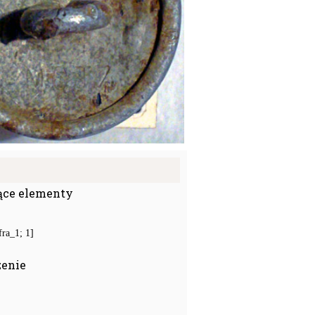
ące elementy
ra_1; 1]
zenie