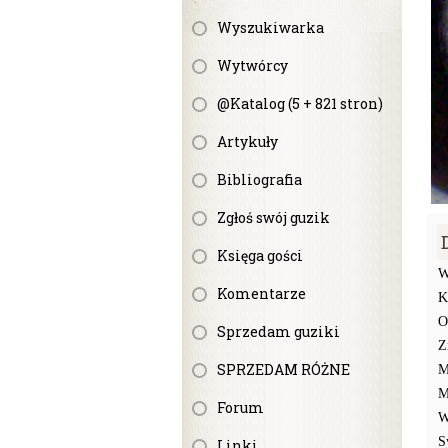
Wyszukiwarka
Wytwórcy
@Katalog (5 + 821 stron)
Artykuły
Bibliografia
Zgłoś swój guzik
Księga gości
W
Komentarze
K
O
Sprzedam guziki
Z
SPRZEDAM RÓŻNE
M
M
Forum
W
S
Linki