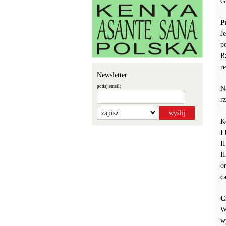
G
P
J
p
R
r
Newsletter
podaj email:
N
r
K
I
I
I
o
c
C
W
w