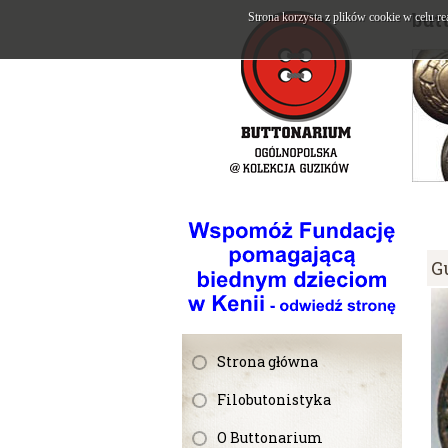
but
Strona korzysta z plików cookie w celu re
G
Strona główna
Filobutonistyka
O Buttonarium