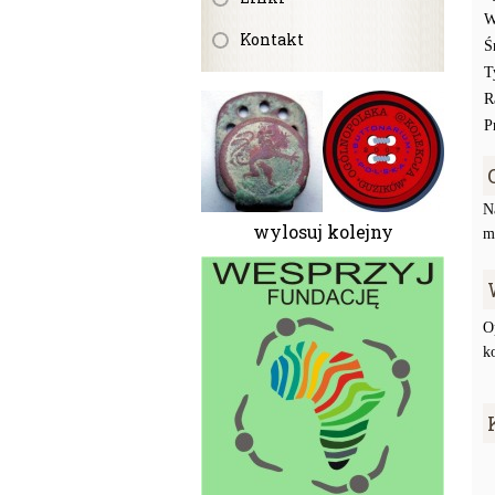
W
Kontakt
Ś
T
R
P
N
wylosuj kolejny
m
O
k