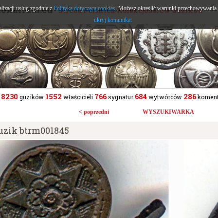
tonarium.eu
alizacji usług zgodnie z
Polityką dotyczącą cookies
. Możesz określić warunki przechowywania l
- Strona Polskich Kolekcjonerów Guzików
ukryj komunikat
8230
1552
766
684
286
guzików
właścicieli
sygnatur
wytwórców
koment
< poprzedni
WYSZUKIWARKA
uzik btrm001845