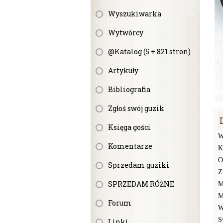
Wyszukiwarka
Wytwórcy
@Katalog (5 + 821 stron)
Artykuły
Bibliografia
Zgłoś swój guzik
Księga gości
W
Komentarze
K
O
Sprzedam guziki
Z
SPRZEDAM RÓŻNE
M
M
Forum
W
S
Linki