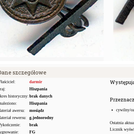
Dane szczegółowe
Występuj
łaściciel:
darmir
raj:
Hiszpania
kres historyczny:
brak danych
Przeznac
naleziono:
Hiszpania
cywilny/o
ateriał awersu:
mosiądz
ateriał rewersu:
g.jednorodny
Ostatnia aktua
ykończenie:
brak
Licznik wyświ
ygnowanie:
FG