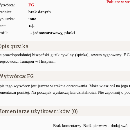
Pobierz w we
ytwórca:
FG
rednica:
brak danych
yp uszka:
inne
ant:
●-|-
rofil:
| - jednowarstwowy, płaski
Opis guzika
ajprawdopodobniej hiszpański guzik cywilny (spinka), rewers sygnowany: F.G
iejscowości Tamajon w Hiszpanii.
Wytwórca: FG
pis tego wytwórcy jest jeszcze w trakcie opracowania. Może wiesz coś na jego te
omentarzu poniżej. Na początek wystarczą lata działalności. Nie zapomnij o po
Komentarze użytkowników (0)
Brak komentarzy. Bądź pierwszy - dodaj swój