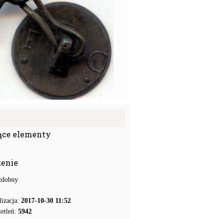
ące elementy
zenie
zdobny
lizacja:
2017-10-30 11:52
etleń:
5942