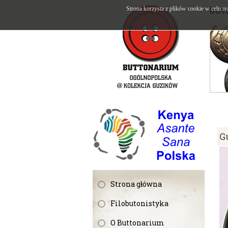
but
Strona korzysta z plików cookie w celu re
G
Strona główna
Filobutonistyka
O Buttonarium