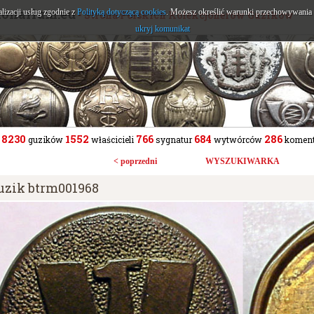
tonarium.eu
alizacji usług zgodnie z
Polityką dotyczącą cookies
. Możesz określić warunki przechowywania l
- Strona Polskich Kolekcjonerów Guzików
ukryj komunikat
8230
1552
766
684
286
guzików
właścicieli
sygnatur
wytwórców
koment
< poprzedni
WYSZUKIWARKA
uzik btrm001968