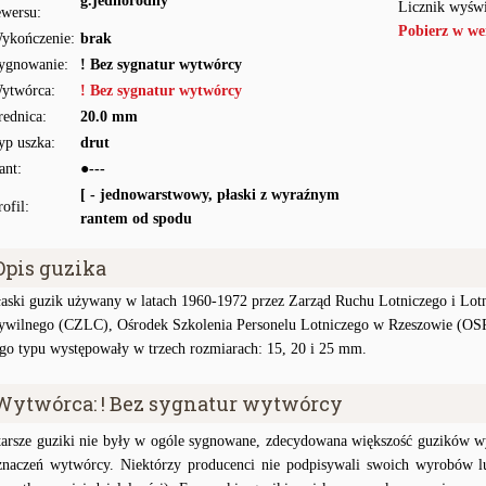
g.jednorodny
Licznik wyświ
ewersu:
Pobierz w we
ykończenie:
brak
ygnowanie:
! Bez sygnatur wytwórcy
ytwórca:
! Bez sygnatur wytwórcy
rednica:
20.0 mm
yp uszka:
drut
ant:
●---
[ - jednowarstwowy, płaski z wyraźnym
rofil:
rantem od spodu
Opis guzika
łaski guzik używany w latach 1960-1972 przez Zarząd Ruchu Lotniczego i Lot
ywilnego (CZLC), Ośrodek Szkolenia Personelu Lotniczego w Rzeszowie (OSP
ego typu występowały w trzech rozmiarach: 15, 20 i 25 mm.
Wytwórca: ! Bez sygnatur wytwórcy
tarsze guziki nie były w ogóle sygnowane, zdecydowana większość guzików wy
znaczeń wytwórcy. Niektórzy producenci nie podpisywali swoich wyrobów lu