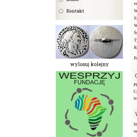
r
Kontakt
W
S
W
Ś
T
R
P
wylosuj kolejny
P
C
t
S
o