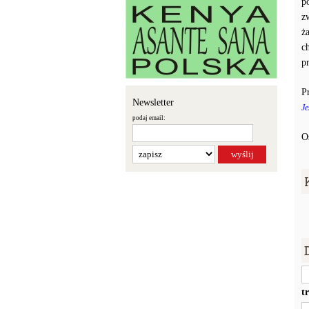
p
z
ż
c
p
P
Newsletter
Je
podaj email:
O
t