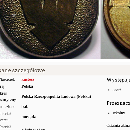
Dane szczegółowe
Występuj
łaściciel:
kustosz
raj:
Polska
orzeł
kres
Polska Rzeczpospolita Ludowa (Polska)
istoryczny:
Przeznac
naleziono:
b.d.
szkolny
ateriał
mosiądz
wersu:
Ostatnia aktua
ateriał