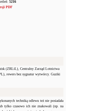
etleń:
5216
rsji PDF
nisk (ZRLiL), Centralny Zarząd Lotnictwa
L), rewers bez sygnatur wytwórcy. Guziki
konanych techniką odlewu też nie posiadała
b tylko czasowo ich nie znakowali (np. na