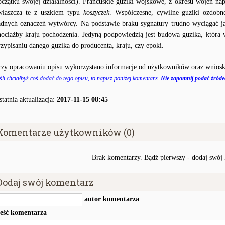
oczątku swojej działalności). Francuskie guziki wojskowe, z okresu wojen na
właszcza te z uszkiem typu
koszyczek
. Współczesne, cywilne guziki ozdobn
adnych oznaczeń wytwórcy. Na podstawie braku sygnatury trudno wyciągać j
hociażby kraju pochodzenia. Jedyną podpowiedzią jest budowa guzika, któr
rzypisaniu danego guzika do producenta, kraju, czy epoki.
rzy opracowaniu opisu wykorzystano informacje od użytkowników oraz wniosk
śli chciałbyś coś dodać do tego opisu, to napisz poniżej komentarz.
Nie zapomnij podać źródeł
statnia aktualizacja:
2017-11-15 08:45
Komentarze użytkowników (0)
Brak komentarzy. Bądź pierwszy - dodaj swój
Dodaj swój komentarz
autor komentarza
reść komentarza