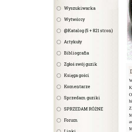
Wyszukiwarka
Wytwórcy
@Katalog (5 + 821 stron)
Artykuły
Bibliografia
Zgłoś swój guzik
Księga gości
W
Komentarze
K
O
Sprzedam guziki
h
SPRZEDAM RÓŻNE
Z
M
Forum
a
M
Linki