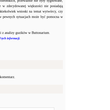
poleońskich, przeważnie nie były sygnowane,
e w zdecydowanej większości nie posiadają
akiekolwiek wnioski na temat wytwórcy, czy
a w pewnych sytuacjach może być pomocna w
i z analizy guzików w Buttonarium.
 tych informacji.
 komentarz.