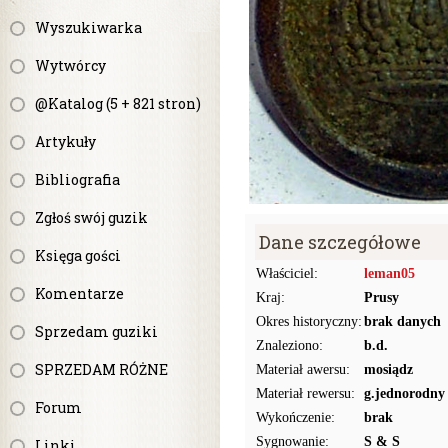
Wyszukiwarka
Wytwórcy
@Katalog (5 + 821 stron)
Artykuły
Bibliografia
Zgłoś swój guzik
Dane szczegółowe
Księga gości
Właściciel:
leman05
Komentarze
Kraj:
Prusy
Okres historyczny:
brak danych
Sprzedam guziki
Znaleziono:
b.d.
SPRZEDAM RÓŻNE
Materiał awersu:
mosiądz
Materiał rewersu:
g.jednorodny
Forum
Wykończenie:
brak
Sygnowanie:
S & S
Linki