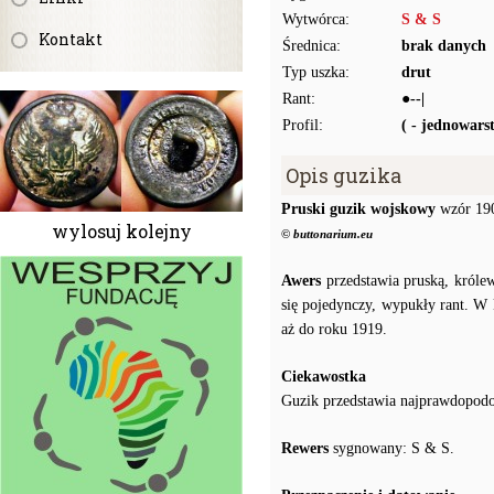
Wytwórca:
S & S
Kontakt
Średnica:
brak danych
Typ uszka:
drut
Rant:
●--|
Profil:
( - jednowar
Opis guzika
Pruski guzik wojskowy
wzór 19
wylosuj kolejny
© buttonarium.eu
Awers
przedstawia pruską, króle
się pojedynczy, wypukły rant. W
aż do roku 1919.
Ciekawostka
Guzik przedstawia najprawdopodo
Rewers
sygnowany: S & S.