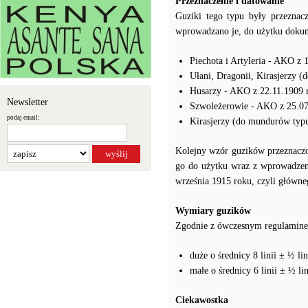
Przeznaczenie i datowanie
Guziki tego typu były przezna
wprowadzano je, do użytku dok
Piechota i Artyleria - AKO z 
Ułani, Dragonii, Kirasjerzy 
Husarzy - AKO z 22.11.1909 
Newsletter
Szwoleżerowie - AKO z 25.07
podaj email:
Kirasjerzy (do mundurów typu
Kolejny wzór guzików przeznaczo
go do użytku wraz z wprowadze
września 1915 roku, czyli główn
Wymiary guzików
Zgodnie z ówczesnym regulamine
duże o średnicy 8 linii ± ½ l
małe o średnicy 6 linii ± ½ l
Ciekawostka