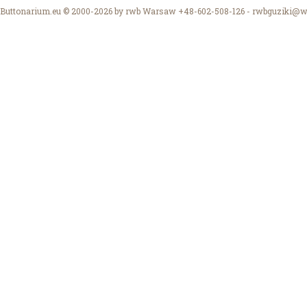
Buttonarium.eu © 2000-2026 by rwb Warsaw +48-602-508-126 -
rwbguziki@wp