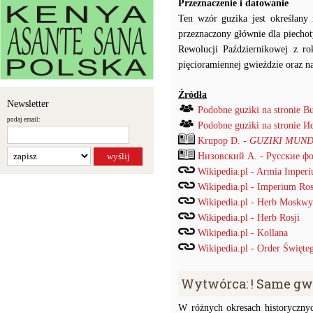
Przeznaczenie i datowanie
Ten wzór guzika jest określan
przeznaczony głównie dla piecho
Rewolucji Październikowej z r
pięcioramiennej gwieździe oraz na
Źródła
Newsletter
Podobne guziki na stronie B
podaj email:
Podobne guziki na stronie
Krupop D. -
GUZIKI MUND
Низовский А. - Русские ф
Wikipedia.pl - Armia Imper
Wikipedia.pl - Imperium Ros
Wikipedia.pl - Herb Moskwy
Wikipedia.pl - Herb Rosji
Wikipedia.pl - Kollana
Wikipedia.pl - Order Święte
Wytwórca: ! Same gw
W różnych okresach historyczny