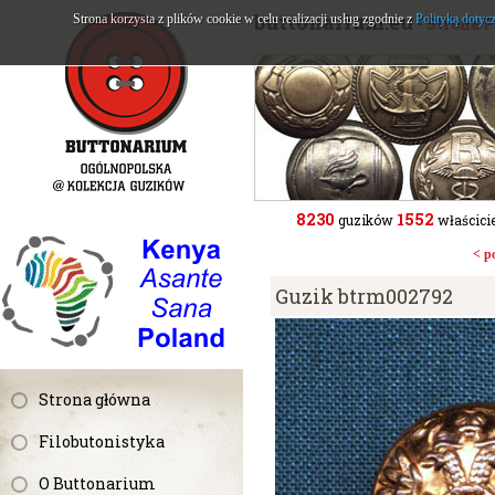
buttonarium.eu
Strona korzysta z plików cookie w celu realizacji usług zgodnie z
Polityką dotyc
- Strona 
8230
1552
guzików
właścicie
< p
Guzik btrm002792
Strona główna
Filobutonistyka
O Buttonarium