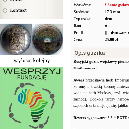
Wytwórca:
! Same gwiaz
Kontakt
Średnica:
17.3 mm
Typ uszka:
drut
Rant:
●---
Profil:
(| - dwuwars
Cena:
25.00 zł
Opis guzika
wylosuj kolejny
Rosyjski guzik wojskowy
piecho
© buttonarium.eu
Awers
przedstawia herb Imperiu
koronę, a trzecią koronę umiesz
widnieje herb Moskwy, czyli wiz
zachód). Dookoła tarczy herbow
szponach orła znajdują się: jabłk
Rewers
sygnowany: * * * EXTR