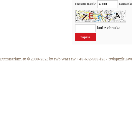
pozostało znaków:
napisałeś 
kod z obrazka
Buttonarium.eu © 2000-2026 by rwb Warsaw +48-602-508-126 -
rwbguziki@wp