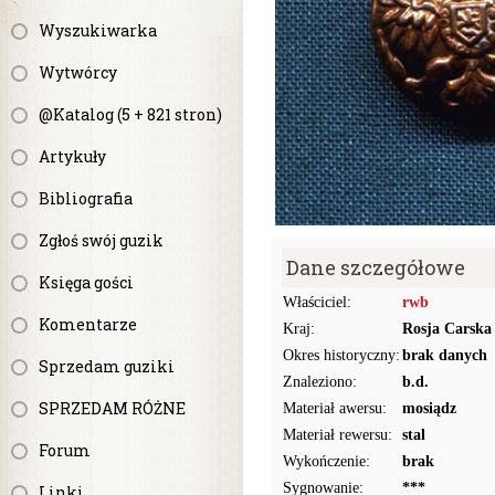
Wyszukiwarka
Wytwórcy
@Katalog (5 + 821 stron)
Artykuły
Bibliografia
Zgłoś swój guzik
Dane szczegółowe
Księga gości
Właściciel:
rwb
Komentarze
Kraj:
Rosja Carska
Okres historyczny:
brak danych
Sprzedam guziki
Znaleziono:
b.d.
SPRZEDAM RÓŻNE
Materiał awersu:
mosiądz
Materiał rewersu:
stal
Forum
Wykończenie:
brak
Sygnowanie:
***
Linki