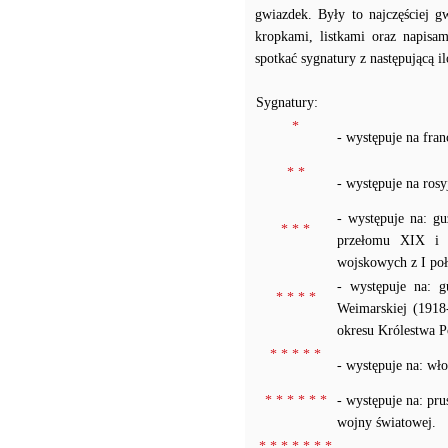
gwiazdek. Były to najczęściej g
kropkami, listkami oraz na
spotkać sygnatury z następującą ilo
Sygnatury:
*
- występuje na fra
* *
- występuje na ros
- występuje na: g
* * *
przełomu XIX i X
wojskowych z I po
- występuje na: 
* * * *
Weimarskiej (1918
okresu Królestwa P
* * * * *
- występuje na: wł
* * * * * *
- występuje na: pr
wojny światowej.
* * * * * * *