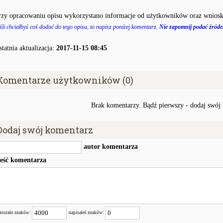
rzy opracowaniu opisu wykorzystano informacje od użytkowników oraz wniosk
śli chciałbyś coś dodać do tego opisu, to napisz poniżej komentarz.
Nie zapomnij podać źródeł
statnia aktualizacja:
2017-11-15 08:45
Komentarze użytkowników (0)
Brak komentarzy. Bądź pierwszy - dodaj swój
Dodaj swój komentarz
autor komentarza
reść komentarza
zostało znaków:
napisałeś znaków: