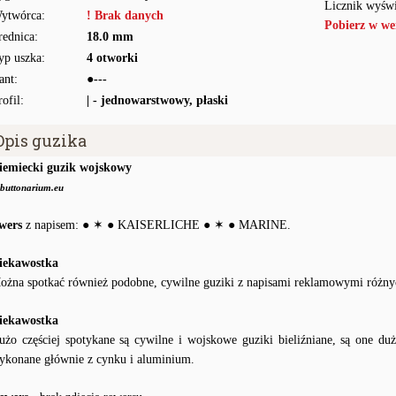
Licznik wyświ
ytwórca:
! Brak danych
Pobierz w we
rednica:
18.0 mm
yp uszka:
4 otworki
ant:
●---
rofil:
| - jednowarstwowy, płaski
Opis guzika
iemiecki guzik wojskowy
buttonarium.eu
wers
z napisem: ● ✶ ● KAISERLICHE ● ✶ ● MARINE.
iekawostka
ożna spotkać również podobne, cywilne guziki z napisami reklamowymi różnyc
iekawostka
użo częściej spotykane są cywilne i wojskowe guziki bieliźniane, są one du
ykonane głównie z cynku i aluminium.