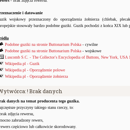
ewers
- brak zdjęcia rewersu.
rzeznaczenie i datowanie
uzik wojskowy przeznaczony do oporządzenia żołnierza (chlebak, pleca
uropejskie stosowały bardzo podobne guziki. Guzik pochodzi z końca XIX lub
ródła
Podobne guziki na stronie Buttonarium Polska
- cywilne
Podobne guziki na stronie Buttonarium Polska
- wojskowe
Luscomb S.C. - The Collector's Encyclopedia of Buttons, New York, USA 
Wikipedia.pl - Guzik
Wikipedia.pl - Oporządzenie polowe
Wikipedia.pl - Oporządzenie żołnierza
Wytwórca: ! Brak danych
rak danych na temat producenta tego guzika.
ajczęstsze przyczyny takiego stanu rzeczy, to:
 brak zdjęcia rewersu,
 mocno zabrudzony rewers,
 rewers częściowo lub całkowicie skorodowany.