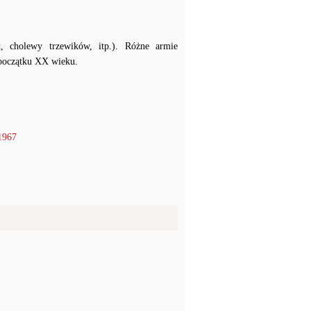
k, cholewy trzewików, itp.). Różne armie
 początku XX wieku.
1967