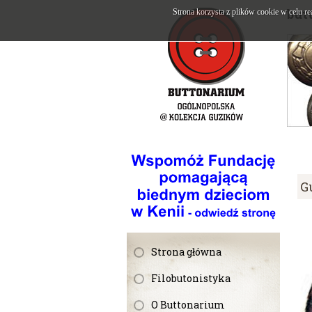
but
Strona korzysta z plików cookie w celu re
G
Strona główna
Filobutonistyka
O Buttonarium