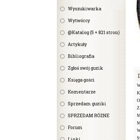
Wyszukiwarka
Wytwórcy
@Katalog (5 + 821 stron)
Artykuły
Bibliografia
Zgłoś swój guzik
Księga gości
W
Komentarze
K
O
Sprzedam guziki
Z
SPRZEDAM RÓŻNE
M
M
Forum
W
S
Linki