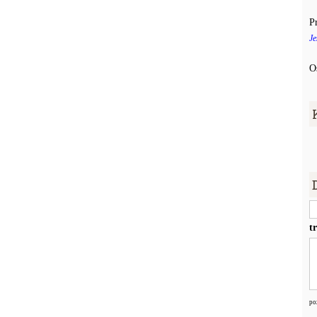
P
Je
O
t
po