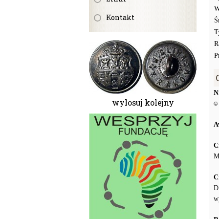
W
Kontakt
Ś
T
R
P
N
wylosuj kolejny
© 
A
C
M
C
D
w