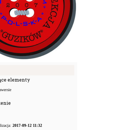
ące elementy
awersie
zenie
lizacja:
2017-09-12 11:32