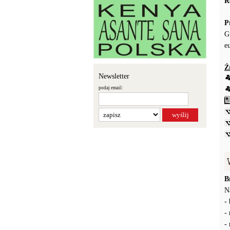
R
P
G
e
Ź
Newsletter
podaj email:
B
N
-
-
-