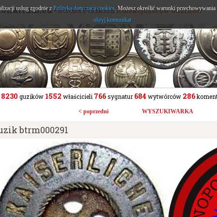
tonarium.eu
alizacji usług zgodnie z
Polityką dotyczącą cookies
. Możesz określić warunki przechowywania l
- Strona Polskich Kolekcjonerów Guzików
ukryj komunikat
8230
1552
766
684
286
guzików
właścicieli
sygnatur
wytwórców
koment
< poprzedni
WYSZUKIWARKA
uzik btrm000291