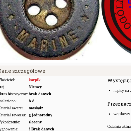
Dane szczegółowe
Występuj
łaściciel:
karpik
raj:
Niemcy
napisy na 
kres historyczny:
brak danych
naleziono:
b.d.
Przeznac
ateriał awersu:
mosiądz
wojskowy
ateriał rewersu:
g.jednorodny
ykończenie:
złocony
Ostatnia aktua
ygnowanie:
! Brak danych