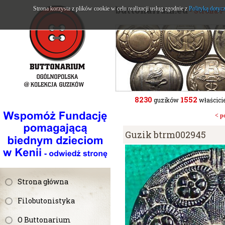
buttonarium.eu
Strona korzysta z plików cookie w celu realizacji usług zgodnie z
Polityką dotyc
- Strona 
8230
1552
guzików
właścicie
< p
Guzik btrm002945
Strona główna
Filobutonistyka
O Buttonarium