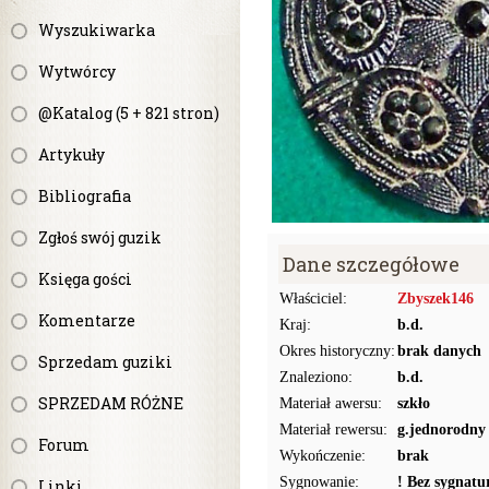
Wyszukiwarka
Wytwórcy
@Katalog (5 + 821 stron)
Artykuły
Bibliografia
Zgłoś swój guzik
Dane szczegółowe
Księga gości
Właściciel:
Zbyszek146
Komentarze
Kraj:
b.d.
Okres historyczny:
brak danych
Sprzedam guziki
Znaleziono:
b.d.
SPRZEDAM RÓŻNE
Materiał awersu:
szkło
Materiał rewersu:
g.jednorodny
Forum
Wykończenie:
brak
Sygnowanie:
! Bez sygnat
Linki