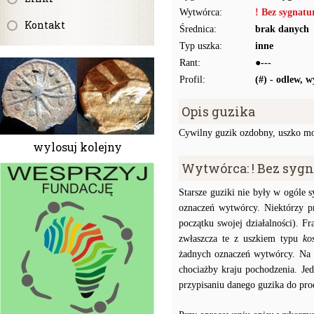
Wytwórca:
! Bez sygnat
Kontakt
Średnica:
brak danych
Typ uszka:
inne
Rant:
●---
Profil:
(#) - odlew,
Opis guzika
Cywilny guzik ozdobny, uszko mo
wylosuj kolejny
Wytwórca: ! Bez syg
Starsze guziki nie były w ogóle
oznaczeń wytwórcy. Niektórzy p
początku swojej działalności). F
zwłaszcza te z uszkiem typu
ko
żadnych oznaczeń wytwórcy. Na p
chociażby kraju pochodzenia. J
przypisaniu danego guzika do prod