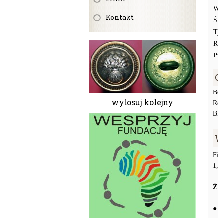
W
Kontakt
Ś
T
R
P
B
wylosuj kolejny
R
B
F
1
Ź