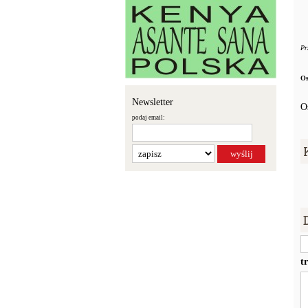
Pr
Os
Newsletter
O
podaj email:
t