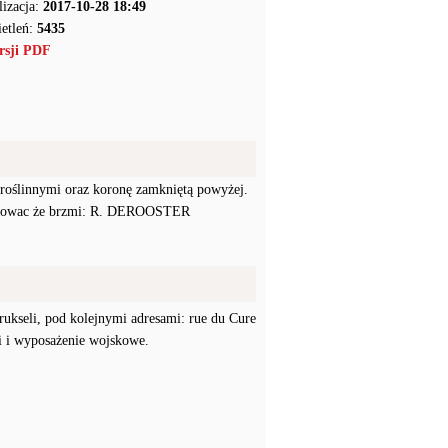
lizacja:
2017-10-28 18:49
etleń:
5435
rsji PDF
 roślinnymi oraz koronę zamkniętą powyżej.
ioskowac że brzmi: R. DEROOSTER
rukseli, pod kolejnymi adresami: rue du Cure
ki i wyposażenie wojskowe.