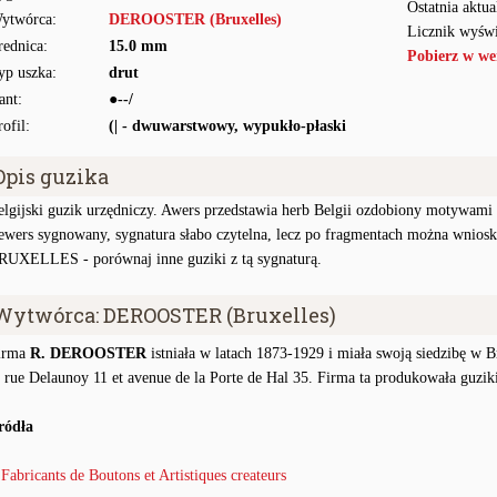
Ostatnia aktua
ytwórca:
DEROOSTER (Bruxelles)
Licznik wyświ
rednica:
15.0 mm
Pobierz w we
yp uszka:
drut
ant:
●--/
rofil:
(| - dwuwarstwowy, wypukło-płaski
Opis guzika
elgijski guzik urzędniczy. Awers przedstawia herb Belgii ozdobiony motywami
ewers sygnowany, sygnatura słabo czytelna, lecz po fragmentach można wn
RUXELLES - porównaj inne guziki z tą sygnaturą.
Wytwórca: DEROOSTER (Bruxelles)
irma
R. DEROOSTER
istniała w latach 1873-1929 i miała swoją siedzibę w B
, rue Delaunoy 11 et avenue de la Porte de Hal 35. Firma ta produkowała guzi
ródła
●
Fabricants de Boutons et Artistiques createurs