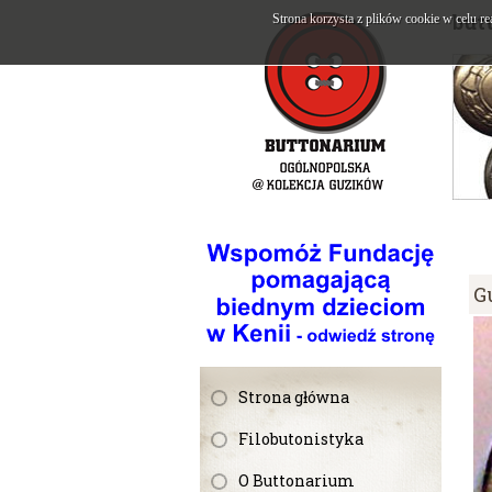
but
Strona korzysta z plików cookie w celu re
G
Strona główna
Filobutonistyka
O Buttonarium