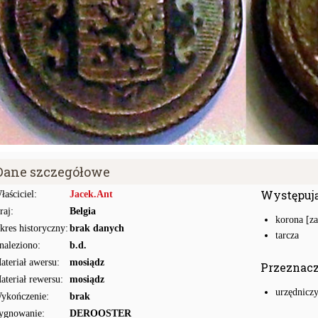
Dane szczegółowe
Występuj
łaściciel:
Jacek.Ant
raj:
Belgia
korona [z
kres historyczny:
brak danych
tarcza
naleziono:
b.d.
ateriał awersu:
mosiądz
Przeznac
ateriał rewersu:
mosiądz
urzędnicz
ykończenie:
brak
ygnowanie:
DEROOSTER