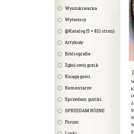
Wyszukiwarka
Wytwórcy
@Katalog (5 + 821 stron)
Artykuły
Bibliografia
Zgłoś swój guzik
Księga gości
W
Komentarze
K
O
Sprzedam guziki
Z
SPRZEDAM RÓŻNE
M
M
Forum
W
S
Linki