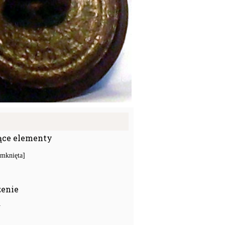
ące elementy
amknięta]
zenie
y