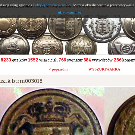
tonarium.eu
alizacji usług zgodnie z
Polityką dotyczącą cookies
. Możesz określić warunki przechowywania l
- Strona Polskich Kolekcjonerów Guzików
ukryj komunikat
8230
1552
766
684
286
guzików
właścicieli
sygnatur
wytwórców
koment
< poprzedni
WYSZUKIWARKA
uzik btrm003018