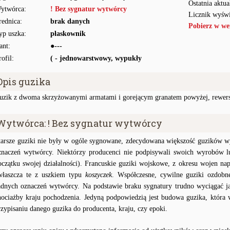
Ostatnia aktua
ytwórca:
! Bez sygnatur wytwórcy
Licznik wyświ
rednica:
brak danych
Pobierz w we
yp uszka:
płaskownik
ant:
●---
rofil:
( - jednowarstwowy, wypukły
Opis guzika
uzik z dwoma skrzyżowanymi armatami i gorejącym granatem powyżej, rewers 
Wytwórca: ! Bez sygnatur wytwórcy
tarsze guziki nie były w ogóle sygnowane, zdecydowana większość guzików wy
znaczeń wytwórcy. Niektórzy producenci nie podpisywali swoich wyrobów lu
oczątku swojej działalności). Francuskie guziki wojskowe, z okresu wojen na
właszcza te z uszkiem typu
koszyczek
. Współczesne, cywilne guziki ozdobn
adnych oznaczeń wytwórcy. Na podstawie braku sygnatury trudno wyciągać j
hociażby kraju pochodzenia. Jedyną podpowiedzią jest budowa guzika, któr
rzypisaniu danego guzika do producenta, kraju, czy epoki.