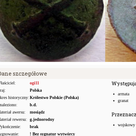
Dane szczegółowe
Występuj
łaściciel:
ogi11
raj:
Polska
armata
kres historyczny:
Królestwo Polskie (Polska)
granat
naleziono:
b.d.
ateriał awersu:
mosiądz
Przeznac
ateriał rewersu:
g.jednorodny
wojskowy
ykończenie:
brak
ygnowanie:
! Bez sygnatur wytwórcy