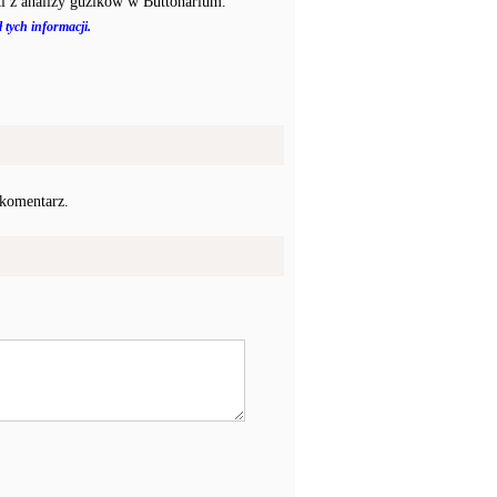
i z analizy guzików w Buttonarium.
 tych informacji.
 komentarz.