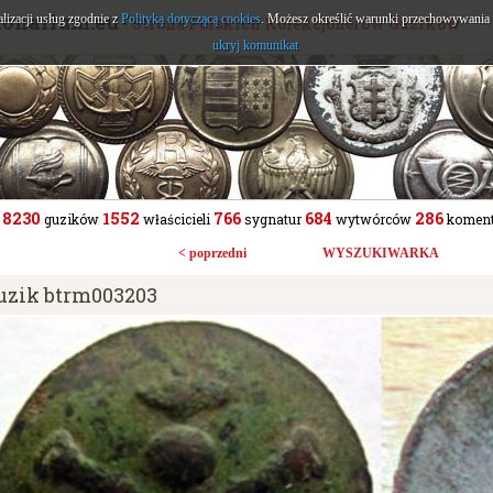
tonarium.eu
alizacji usług zgodnie z
Polityką dotyczącą cookies
. Możesz określić warunki przechowywania l
- Strona Polskich Kolekcjonerów Guzików
ukryj komunikat
8230
1552
766
684
286
guzików
właścicieli
sygnatur
wytwórców
koment
< poprzedni
WYSZUKIWARKA
uzik btrm003203