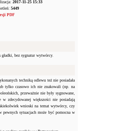
lizacja:
2017-11-25 15:33
etleń:
5449
rsji PDF
gładki, bez sygnatur wytwórcy.
konanych techniką odlewu też nie posiadała
b tylko czasowo ich nie znakowali (np. na
poleońskich, przeważnie nie były sygnowane,
e w zdecydowanej większości nie posiadają
akiekolwiek wnioski na temat wytwórcy, czy
a w pewnych sytuacjach może być pomocna w