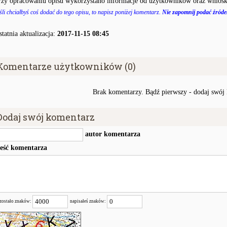
rzy opracowaniu opisu wykorzystano informacje od użytkowników oraz wniosk
śli chciałbyś coś dodać do tego opisu, to napisz poniżej komentarz.
Nie zapomnij podać źródeł
statnia aktualizacja:
2017-11-15 08:45
Komentarze użytkowników (0)
Brak komentarzy. Bądź pierwszy - dodaj swój
Dodaj swój komentarz
autor komentarza
reść komentarza
zostało znaków:
napisałeś znaków: