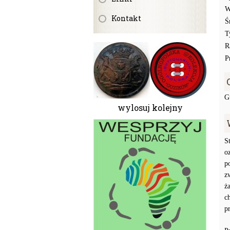
W
Kontakt
Ś
T
R
P
G
wylosuj kolejny
S
o
p
z
ż
c
p