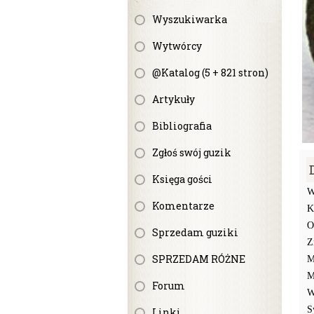
Wyszukiwarka
Wytwórcy
@Katalog (5 + 821 stron)
Artykuły
Bibliografia
Zgłoś swój guzik
Księga gości
W
Komentarze
K
O
Sprzedam guziki
Z
SPRZEDAM RÓŻNE
M
M
Forum
W
S
Linki