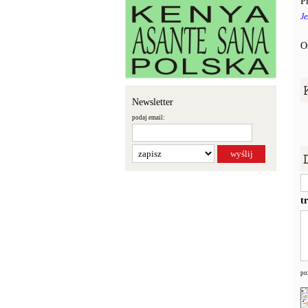
P
Je
O
Newsletter
podaj email:
t
po