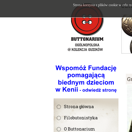
but
Strona korzysta z plików cookie w celu re
G
Strona główna
Filobutonistyka
O Buttonarium