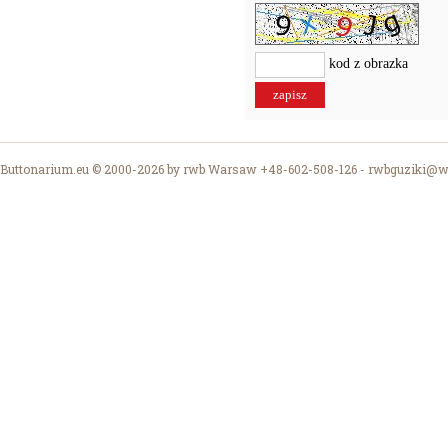
kod z obrazka
Buttonarium.eu © 2000-2026 by rwb Warsaw +48-602-508-126 -
rwbguziki@wp