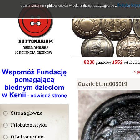
buttonarium.eu
Strona korzysta z plików cookie w celu realizacji usług zgodnie z
Polityką dotyc
- Strona 
8230
1552
guzików
właścicie
< p
Guzik btrm003919
Strona główna
Filobutonistyka
O Buttonarium