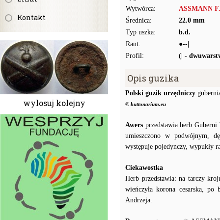
Wytwórca:
ASSMANN F.W
Kontakt
Średnica:
22.0 mm
Typ uszka:
b.d.
Rant:
●--|
Profil:
(| - dwuwars
Opis guzika
Polski guzik urzędniczy
guberni
wylosuj kolejny
© buttonarium.eu
Awers
przedstawia herb Guberni 
umieszczono w podwójnym, d
występuje pojedynczy, wypukły ra
Ciekawostka
Herb przedstawia: na tarczy kroj
wieńczyła korona cesarska, po b
Andrzeja.