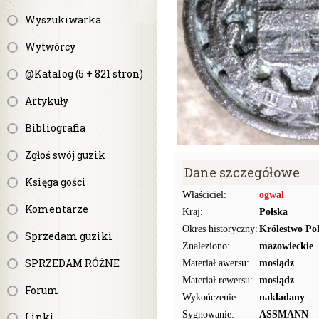
Wyszukiwarka
Wytwórcy
@Katalog (5 + 821 stron)
Artykuły
Bibliografia
Zgłoś swój guzik
Dane szczegółowe
Księga gości
Właściciel:
ogwal
Komentarze
Kraj:
Polska
Okres historyczny:
Królestwo Pol
Sprzedam guziki
Znaleziono:
mazowieckie
SPRZEDAM RÓŻNE
Materiał awersu:
mosiądz
Materiał rewersu:
mosiądz
Forum
Wykończenie:
nakładany
Sygnowanie:
ASSMANN
Linki