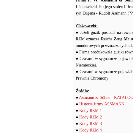
Firma
F. W. Assmann & Söh
Lüdenscheid. Po jego śmierci fir
syn Eugena - Rudolf Assmann (??
Ciekawostki:
● Jeżeli guzik posiadał na rewe
RZM oznacza
R
eichs
Z
eug
M
ei
mundurowych przeznaczonych dl
● Firma produkowała guziki równ
● Czasami w sygnaturze pojawiał
Niemieckiej.
● Czasami w sygnaturze pojawi
Prawnie Chroniony
Źródła:
●
Assmann & Söhne - KATALO
●
Historia firmy ASSMANN
●
Kody RZM 1
●
Kody RZM 2
●
Kody RZM 3
●
Kody RZM 4