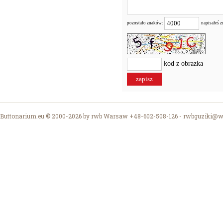
pozostało znaków:
napisałeś 
kod z obrazka
Buttonarium.eu © 2000-2026 by rwb Warsaw +48-602-508-126 -
rwbguziki@wp