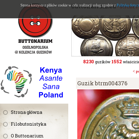
buttonarium.eu
Strona korzysta z plików cookie w celu realizacji usług zgodnie z
Polityką dotyc
- Strona 
8230
1552
guzików
właścicie
< p
Guzik btrm004376
Strona główna
Filobutonistyka
O Buttonarium