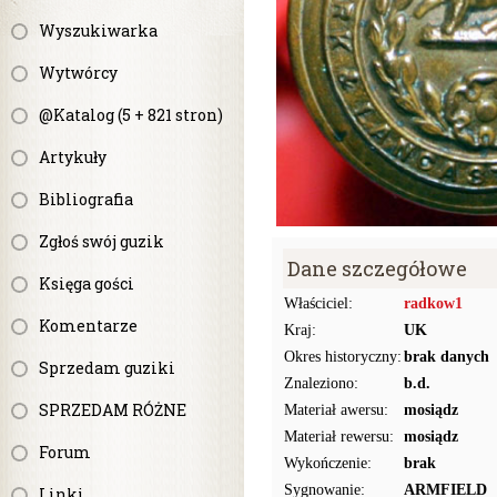
Wyszukiwarka
Wytwórcy
@Katalog (5 + 821 stron)
Artykuły
Bibliografia
Zgłoś swój guzik
Dane szczegółowe
Księga gości
Właściciel:
radkow1
Komentarze
Kraj:
UK
Okres historyczny:
brak danych
Sprzedam guziki
Znaleziono:
b.d.
SPRZEDAM RÓŻNE
Materiał awersu:
mosiądz
Materiał rewersu:
mosiądz
Forum
Wykończenie:
brak
Sygnowanie:
ARMFIELD
Linki