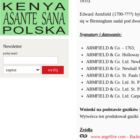
1835).
Edward Armfield (1790-????) był
się w Birmingham nadal pod dwom
Sygnatury i datowanie:
Newsletter
ARMFIELD & Co. - 1763;
podaj email:
ARMFIELD & Co. Holloway P
ARMFIELD & Co. Ltd. Newhal
ARMFIELD & Co. Newhall Str
ARMFIELD & Co. St. Pauls S
ARMFIELD & Co. Ltd. St. Pa
ARMFIELD & Co. Ltd. St. Pa
ARMFIELD & Co. Ltd. Carpen
Wnioski na podstawie guzików
Wytwórca ten produkował guziki d
Źródła
www.angelfire.com - Backm