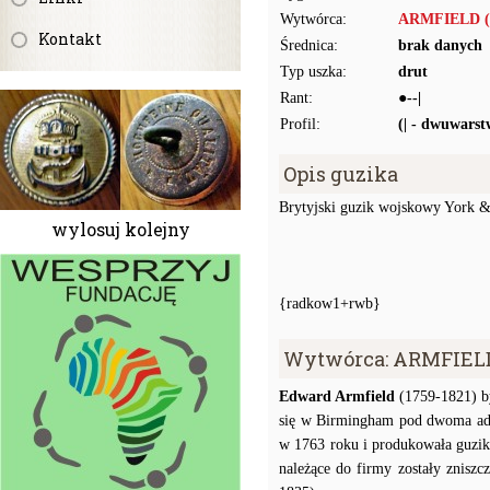
Wytwórca:
ARMFIELD (
Kontakt
Średnica:
brak danych
Typ uszka:
drut
Rant:
●--|
Profil:
(| - dwuwars
Opis guzika
Brytyjski guzik wojskowy Yor
wylosuj kolejny
{radkow1+rwb}
Wytwórca: ARMFIEL
Edward Armfield
(1759-1821) by
się w Birmingham pod dwoma adre
w 1763 roku i produkowała guzik
należące do firmy zostały znisz