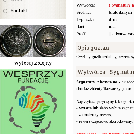
Wytwórca:
! Sygnatury n
Kontakt
Średnica:
brak danych
Typ uszka:
drut
Rant:
●---
Profil:
|| - dwuwarst
Opis guzika
Cywilny guzik ozdobny, rewers sy
wylosuj kolejny
Wytwórca: ! Sygnatu
Sygnatury nieczytelne
- wiadom
chociaż zidentyfikować sygnatur.
Najczęstsze przyczyny takiego stan
- wytarte lub słabo wybite sygnatu
- zabrudzony rewers,
- rewers częściowo skorodowany.