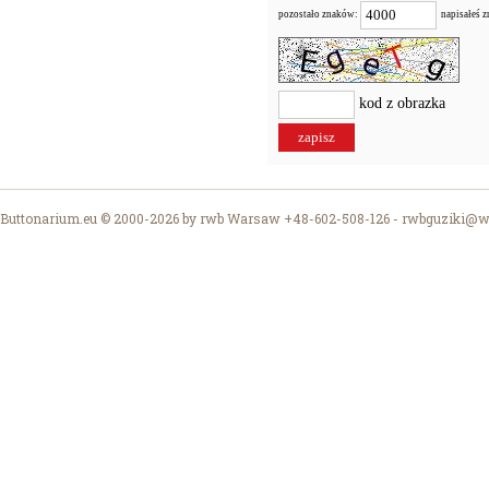
pozostało znaków:
napisałeś 
kod z obrazka
Buttonarium.eu © 2000-2026 by rwb Warsaw +48-602-508-126 -
rwbguziki@wp