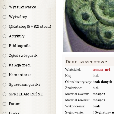
Wyszukiwarka
Wytwórcy
@Katalog (5 + 821 stron)
Artykuły
Bibliografia
Zgłoś swój guzik
Dane szczegółowe
Księga gości
Właściciel:
tomasz_nr1
Komentarze
Kraj:
b.d.
Okres historyczny:
brak danych
Sprzedam guziki
Znaleziono:
b.d.
SPRZEDAM RÓŻNE
Materiał awersu:
mosiądz
Materiał rewersu:
mosiądz
Forum
Wykończenie:
brak
Sygnowanie:
! Sygnatury n
Linki