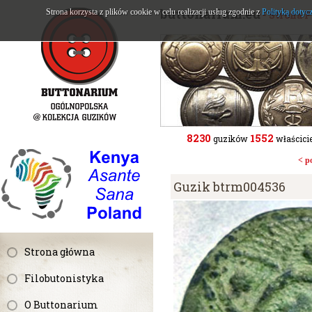
buttonarium.eu
Strona korzysta z plików cookie w celu realizacji usług zgodnie z
Polityką dotyc
- Strona 
8230
1552
guzików
właścicie
< p
Guzik btrm004536
Strona główna
Filobutonistyka
O Buttonarium