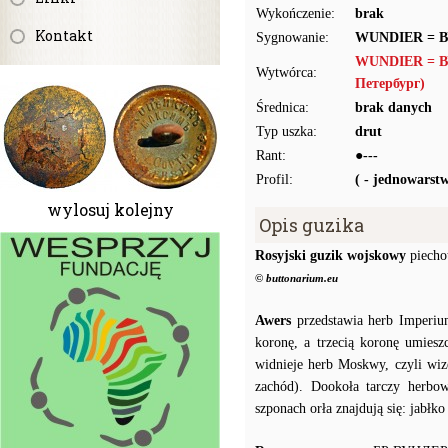
Wykończenie:
brak
Kontakt
Sygnowanie:
WUNDIER = 
WUNDIER = В
Wytwórca:
Петербург)
Średnica:
brak danych
Typ uszka:
drut
Rant:
●---
Profil:
( - jednowarst
wylosuj kolejny
Opis guzika
Rosyjski guzik wojskowy
piecho
© buttonarium.eu
Awers
przedstawia herb Imperiu
koronę, a trzecią koronę umiesz
widnieje herb Moskwy, czyli wiz
zachód). Dookoła tarczy herbow
szponach orła znajdują się: jabłk