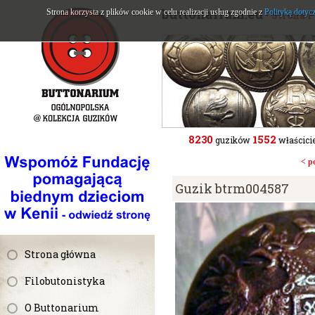
buttonarium.eu
Strona korzysta z plików cookie w celu realizacji usług zgodnie z
Polityką dotyc
- Strona 
8230
1552
guzików
właścicie
< p
Guzik btrm004587
Strona główna
Filobutonistyka
O Buttonarium