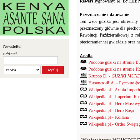
Rewers
sygnowany: БР ВУНДЕР
Przeznaczenie i datowanie
Ten wzór guzika jest określan
przeznaczony głównie dla piecho
Rewolucji Październikowej z r
pięcioramiennej gwieździe oraz na
Newsletter
podaj email:
Źródła
Podobne guziki na stronie B
Podobne guziki na stronie
Krupop D. -
GUZIKI MUND
Низовский А. - Русские ф
Wikipedia.pl - Armia Imper
Wikipedia.pl - Imperium Ros
Wikipedia.pl - Herb Moskwy
Wikipedia.pl - Herb Rosji
Wikipedia.pl - Kollana
Wikipedia.pl - Order Święte