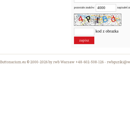
pozostało znaków:
napisałeś 
kod z obrazka
Buttonarium.eu © 2000-2026 by rwb Warsaw +48-602-508-126 -
rwbguziki@wp