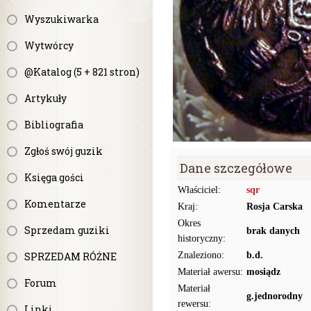
Wyszukiwarka
Wytwórcy
@Katalog (5 + 821 stron)
Artykuły
Bibliografia
Zgłoś swój guzik
Dane szczegółowe
Księga gości
Właściciel:
sqr
Komentarze
Kraj:
Rosja Carska
Okres
Sprzedam guziki
brak danych
historyczny:
SPRZEDAM RÓŻNE
Znaleziono:
b.d.
Materiał awersu:
mosiądz
Forum
Materiał
g.jednorodny
rewersu:
Linki