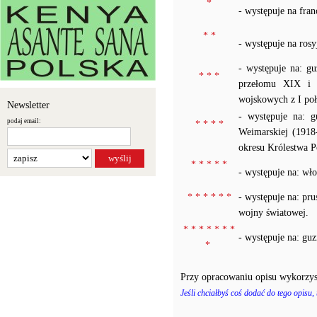
*
- występuje na fra
* *
- występuje na ros
- występuje na: g
* * *
przełomu XIX i X
wojskowych z I po
Newsletter
- występuje na: 
podaj email:
* * * *
Weimarskiej (1918
okresu Królestwa P
* * * * *
- występuje na: wł
* * * * * *
- występuje na: pr
wojny światowej.
* * * * * * *
- występuje na: gu
*
Przy opracowaniu opisu wykorzys
Jeśli chciałbyś coś dodać do tego opisu,