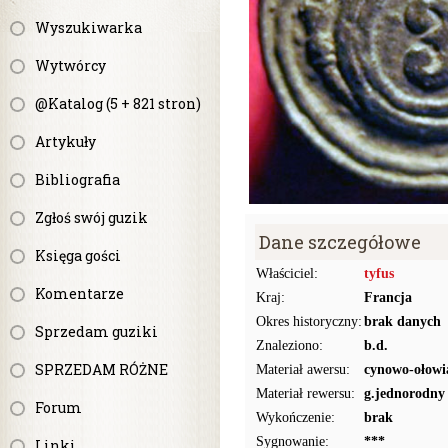
Wyszukiwarka
Wytwórcy
@Katalog (5 + 821 stron)
Artykuły
Bibliografia
Zgłoś swój guzik
Dane szczegółowe
Księga gości
Właściciel:
tyfus
Komentarze
Kraj:
Francja
Okres historyczny:
brak danych
Sprzedam guziki
Znaleziono:
b.d.
SPRZEDAM RÓŻNE
Materiał awersu:
cynowo-ołowi
Materiał rewersu:
g.jednorodny
Forum
Wykończenie:
brak
Sygnowanie:
***
Linki