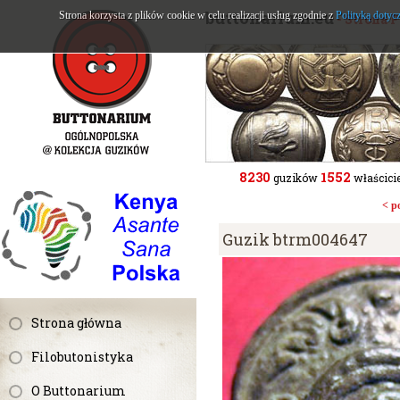
buttonarium.eu
Strona korzysta z plików cookie w celu realizacji usług zgodnie z
Polityką dotyc
- Strona 
8230
1552
guzików
właścicie
< p
Guzik btrm004647
Strona główna
Filobutonistyka
O Buttonarium