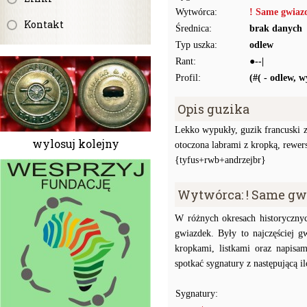
Wytwórca:
! Same gwiaz
Kontakt
Średnica:
brak danych
Typ uszka:
odlew
Rant:
●--|
Profil:
(#( - odlew, 
Opis guzika
Lekko wypukły, guzik francuski z 
wylosuj kolejny
otoczona labrami z kropką, rew
{tyfus+rwb+andrzejbr}
Wytwórca: ! Same gw
W różnych okresach historyczny
gwiazdek. Były to najczęściej g
kropkami, listkami oraz na
spotkać sygnatury z następującą ilo
Sygnatury: