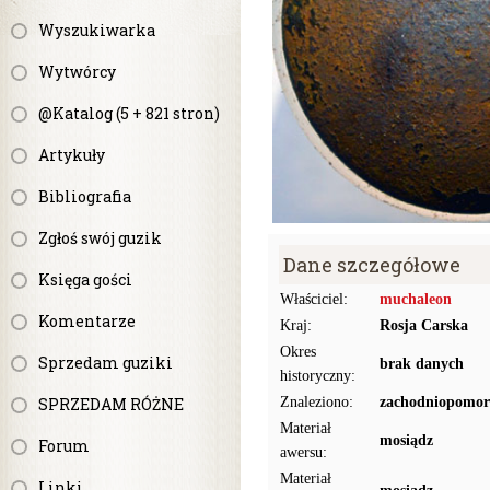
Wyszukiwarka
Wytwórcy
@Katalog (5 + 821 stron)
Artykuły
Bibliografia
Zgłoś swój guzik
Dane szczegółowe
Księga gości
Właściciel:
muchaleon
Komentarze
Kraj:
Rosja Carska
Okres
Sprzedam guziki
brak danych
historyczny:
SPRZEDAM RÓŻNE
Znaleziono:
zachodniopomor
Materiał
mosiądz
Forum
awersu:
Materiał
Linki