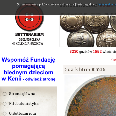
buttonarium.eu
Strona korzysta z plików cookie w celu realizacji usług zgodnie z
Polityką dotyc
- Strona 
8230
1552
guzików
właścicie
< p
Guzik btrm005215
Strona główna
Filobutonistyka
O Buttonarium