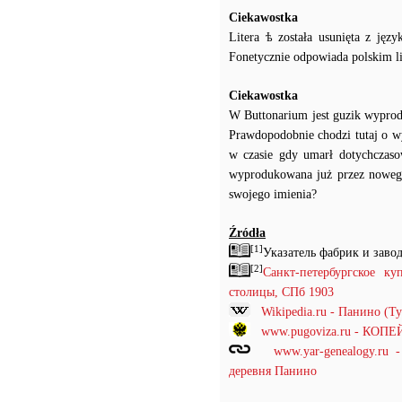
Ciekawostka
Litera ѣ została usunięta z ję
Fonetycznie odpowiada polskim lit
Ciekawostka
W Buttonarium jest guzik wyprod
Prawdopodobnie chodzi tutaj o wy
w czasie gdy umarł dotychczasowy
wyprodukowana już przez nowego 
swojego imienia?
Źródła
[1]
Указатель фабрик и заво
[2]
Санкт-петербургское к
столицы, СПб 1903
Wikipedia.ru - Панино (Т
www.pugoviza.ru - КО
www.yar-genealogy.ru
деревня Панино