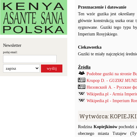
Przeznaczenie i datowanie
Ten wzór guzika jest określan
głównie konstrukcją uszka oraz 
sygnowane. Guziki tego typu by
Imperium Rosyjskiego.
Newsletter
Ciekawostka
podaj email:
Guziki te miały najczęściej śred
Źródła
Podobne guziki na stronie B
Krupop D. -
GUZIKI MUND
Низовский А. - Русские ф
Wikipedia.pl - Armia Imper
Wikipedia.pl - Imperium Ros
Wytwórca: KOPIEJK
Rodzina
Kopiejkinów
pochodzi z
obecnego miasta Tutajew (Ту