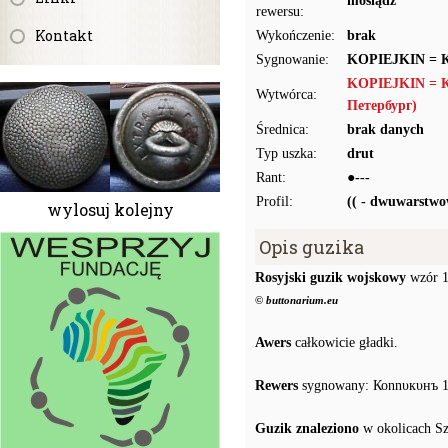
mosiądz
rewersu:
Kontakt
Wykończenie:
brak
Sygnowanie:
KOPIEJKIN =
KOPIEJKIN = 
Wytwórca:
Петербург)
Średnica:
brak danych
Typ uszka:
drut
Rant:
●---
Profil:
(( - dwuwarstwo
wylosuj kolejny
Opis guzika
Rosyjski guzik wojskowy
wzór 
© buttonarium.eu
Awers
całkowicie gładki.
Rewers
sygnowany: Коnnυкυнъ
Guzik znaleziono
w okolicach S