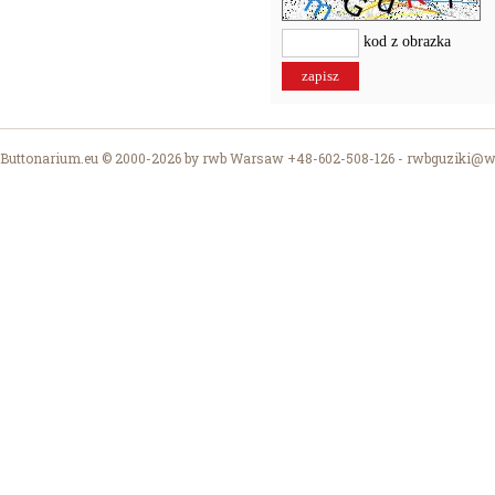
kod z obrazka
Buttonarium.eu © 2000-2026 by rwb Warsaw +48-602-508-126 -
rwbguziki@wp