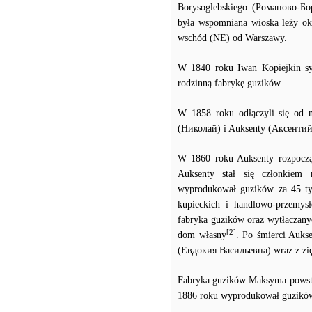
Borysoglebskiego (Романово-Бо
była wspomniana wioska leży o
wschód (NE) od Warszawy.
W 1840 roku Iwan Kopiejkin s
rodzinną fabrykę guzików.
W 1858 roku odłączyli się od 
(Николай) i Auksenty (Аксентий
W 1860 roku Auksenty rozpoczą
Auksenty stał się członkiem 
wyprodukował guzików za 45 tys
kupieckich i handlowo-przemysło
fabryka guzików oraz wytłaczany
[2]
dom własny
. Po śmierci Auks
(Евдокия Васильевна) wraz z z
Fabryka guzików Maksyma powstał
1886 roku wyprodukował guzików z