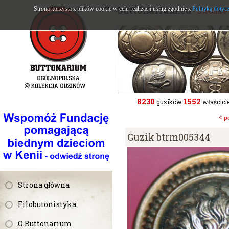
buttonarium.eu
Strona korzysta z plików cookie w celu realizacji usług zgodnie z
Polityką dotyc
- Strona 
8230
1552
guzików
właścicie
< p
Guzik btrm005344
Strona główna
Filobutonistyka
O Buttonarium