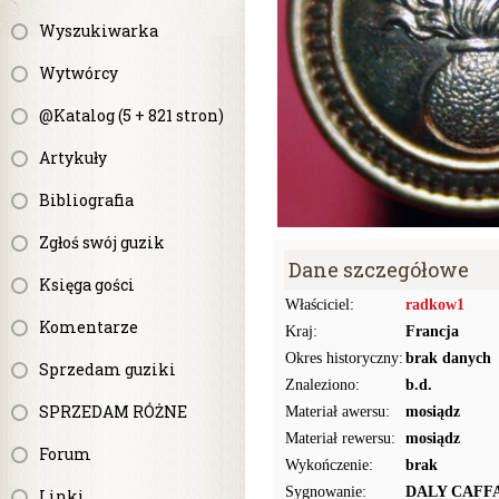
Wyszukiwarka
Wytwórcy
@Katalog (5 + 821 stron)
Artykuły
Bibliografia
Zgłoś swój guzik
Dane szczegółowe
Księga gości
Właściciel:
radkow1
Komentarze
Kraj:
Francja
Okres historyczny:
brak danych
Sprzedam guziki
Znaleziono:
b.d.
SPRZEDAM RÓŻNE
Materiał awersu:
mosiądz
Materiał rewersu:
mosiądz
Forum
Wykończenie:
brak
Sygnowanie:
DALY CAFF
Linki