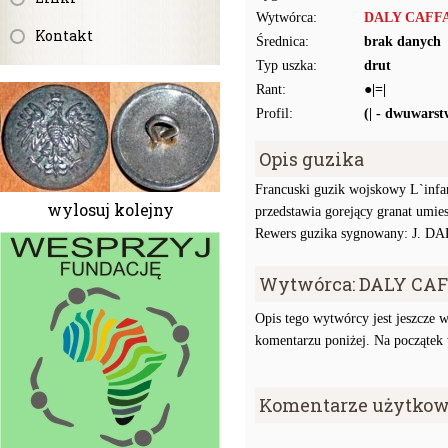
Wytwórca:
DALY CAFF
Kontakt
Średnica:
brak danych
Typ uszka:
drut
Rant:
●|=|
Profil:
(| - dwuwars
Opis guzika
Francuski guzik wojskowy L`infan
wylosuj kolejny
przedstawia gorejący granat umie
Rewers guzika sygnowany: J. D
Wytwórca: DALY CA
Opis tego wytwórcy jest jeszcze w
komentarzu poniżej. Na początek w
Komentarze użytkow