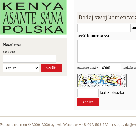
Dodaj swój komentar
au
treść komentarza
Newsletter
podaj email:
pozostało znaków:
napisałeś 
kod z obrazka
Buttonarium.eu © 2000-2026 by rwb Warsaw +48-602-508-126 -
rwbguziki@wp