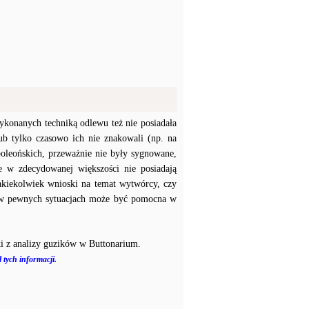
konanych techniką odlewu też nie posiadała
b tylko czasowo ich nie znakowali (np. na
poleońskich, przeważnie nie były sygnowane,
e w zdecydowanej większości nie posiadają
akiekolwiek wnioski na temat wytwórcy, czy
a w pewnych sytuacjach może być pomocna w
i z analizy guzików w Buttonarium.
 tych informacji.