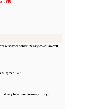
rsji PDF
ers w postaci odbitki negatywowej awersu,
resu sprzed IWŚ.
ełniał rolę haka mundurowego), stąd