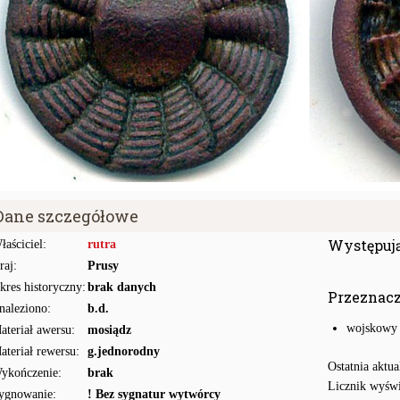
Dane szczegółowe
Występuj
łaściciel:
rutra
raj:
Prusy
kres historyczny:
brak danych
Przeznac
naleziono:
b.d.
wojskowy
ateriał awersu:
mosiądz
ateriał rewersu:
g.jednorodny
Ostatnia aktua
ykończenie:
brak
Licznik wyświ
ygnowanie:
! Bez sygnatur wytwórcy