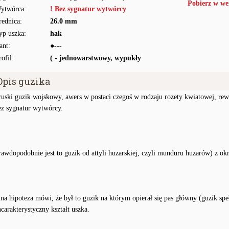
Pobierz w we
ytwórca:
! Bez sygnatur wytwórcy
rednica:
26.0 mm
yp uszka:
hak
ant:
●---
rofil:
( - jednowarstwowy, wypukły
Opis guzika
ruski guzik wojskowy, awers w postaci czegoś w rodzaju rozety kwiatowej, rew
ez sygnatur wytwórcy.
rawdopodobnie jest to guzik od attyli huzarskiej, czyli munduru huzarów) z ok
nna hipoteza mówi, że był to guzik na którym opierał się pas główny (guzik sp
hcarakterystyczny kształt uszka.