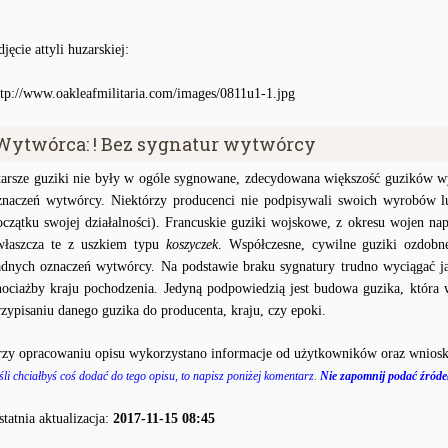
jęcie attyli huzarskiej:
ttp://www.oakleafmilitaria.com/images/0811u1-1.jpg
Wytwórca: ! Bez sygnatur wytwórcy
tarsze guziki nie były w ogóle sygnowane, zdecydowana większość guzików wy
znaczeń wytwórcy. Niektórzy producenci nie podpisywali swoich wyrobów lu
oczątku swojej działalności). Francuskie guziki wojskowe, z okresu wojen na
właszcza te z uszkiem typu
koszyczek
. Współczesne, cywilne guziki ozdobn
adnych oznaczeń wytwórcy. Na podstawie braku sygnatury trudno wyciągać j
hociażby kraju pochodzenia. Jedyną podpowiedzią jest budowa guzika, któr
rzypisaniu danego guzika do producenta, kraju, czy epoki.
rzy opracowaniu opisu wykorzystano informacje od użytkowników oraz wniosk
śli chciałbyś coś dodać do tego opisu, to napisz poniżej komentarz.
Nie zapomnij podać źródeł
statnia aktualizacja:
2017-11-15 08:45