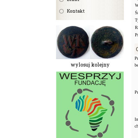
W
Kontakt
Ś
T
R
P
P
wylosuj kolejny
b
P
I
c