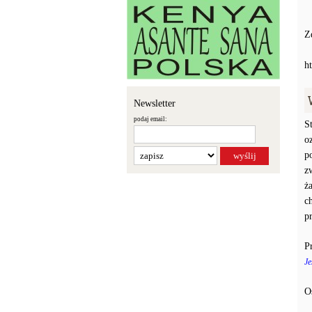
Zd
h
Newsletter
podaj email:
S
o
p
z
ż
c
p
P
Je
O