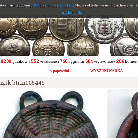
tonarium.eu
alizacji usług zgodnie z
Polityką dotyczącą cookies
. Możesz określić warunki przechowywania l
- Strona Polskich Kolekcjonerów Guzików
ukryj komunikat
8230
1552
766
684
286
guzików
właścicieli
sygnatur
wytwórców
koment
< poprzedni
WYSZUKIWARKA
uzik btrm005449