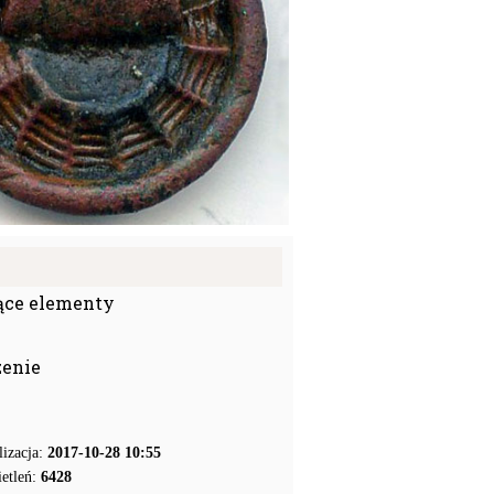
ące elementy
zenie
lizacja:
2017-10-28 10:55
etleń:
6428