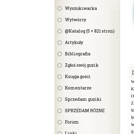
Wyszukiwarka
Wytwórcy
@Katalog (5 + 821 stron)
Artykuły
Bibliografia
Zgłoś swój guzik
Księga gości
W
Komentarze
K
O
Sprzedam guziki
Z
SPRZEDAM RÓŻNE
M
M
Forum
W
S
Linki