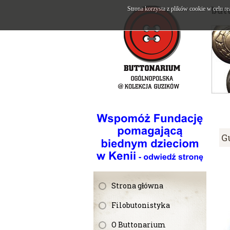
but
Strona korzysta z plików cookie w celu re
G
Strona główna
Filobutonistyka
O Buttonarium