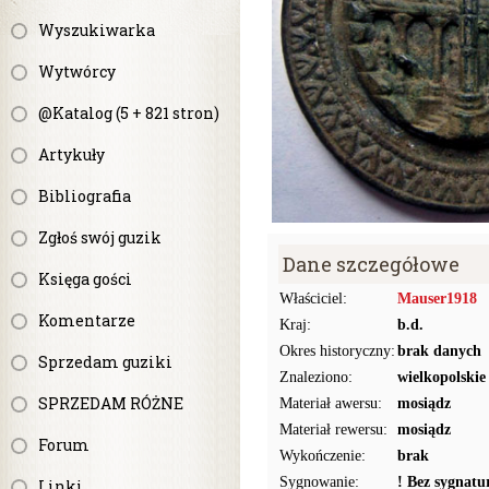
Wyszukiwarka
Wytwórcy
@Katalog (5 + 821 stron)
Artykuły
Bibliografia
Zgłoś swój guzik
Dane szczegółowe
Księga gości
Właściciel:
Mauser1918
Komentarze
Kraj:
b.d.
Okres historyczny:
brak danych
Sprzedam guziki
Znaleziono:
wielkopolskie
SPRZEDAM RÓŻNE
Materiał awersu:
mosiądz
Materiał rewersu:
mosiądz
Forum
Wykończenie:
brak
Sygnowanie:
! Bez sygnat
Linki