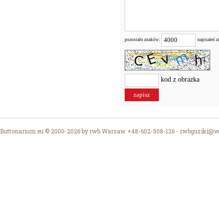
pozostało znaków:
napisałeś 
kod z obrazka
Buttonarium.eu © 2000-2026 by rwb Warsaw +48-602-508-126 -
rwbguziki@wp