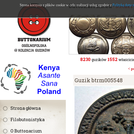
buttonarium.eu
Strona korzysta z plików cookie w celu realizacji usług zgodnie z
Polityką dotyc
- Strona 
8230
1552
guzików
właścicie
< p
Guzik btrm005548
Strona główna
Filobutonistyka
O Buttonarium