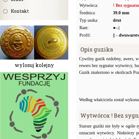
Wytwórca:
! Bez sygnat
Kontakt
Średnica:
39.0 mm
Typ uszka:
drut
Rant:
●--|
Profil:
|| - dwuwarst
Opis guzika
Cywilny guzik ozdobny, awers, w p
wylosuj kolejny
rewers bez sygnatur wytwórcy, ba
Guzik znaleziono w okolicach Poz
Według właściciela został wykon
Wytwórca: ! Bez syg
Starsze guziki nie były w ogóle
oznaczeń wytwórcy. Niektórzy p