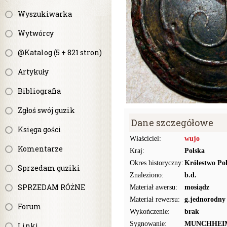
Wyszukiwarka
Wytwórcy
@Katalog (5 + 821 stron)
Artykuły
Bibliografia
Zgłoś swój guzik
Dane szczegółowe
Księga gości
Właściciel:
wujo
Komentarze
Kraj:
Polska
Okres historyczny:
Królestwo Pol
Sprzedam guziki
Znaleziono:
b.d.
SPRZEDAM RÓŻNE
Materiał awersu:
mosiądz
Materiał rewersu:
g.jednorodny
Forum
Wykończenie:
brak
Sygnowanie:
MUNCHHEI
Linki