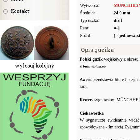
Wytwórca:
MUNCHHEI
Kontakt
Średnica:
24.0 mm
Typ uszka:
drut
Rant:
●-||
Profil:
( - jednowar
Opis guzika
Polski guzik wojskowy
z okresu 
wylosuj kolejny
© buttonarium.eu
Awers
przedstawia literę I, czyl
rant.
Rewers
sygnowany: MÜNCHHE
Ciekawostka
W sygnaturze ewidentnie widać
spowodowane - śmiercią Zygmun