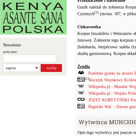
Przeznaczenie i datowanie
Guzik należał do żołnierza Korp
[1]
Czynnych
(strona: 187, w plik
Ciekawostka
Korpus Inwalidów i Weteranów skła
liniowej. Żołnierze tego korpusu
Newsletter
(halabarda, bezjelcowa szabla (
podaj email:
służbę garnizonową. Korpus skład
Źródła
Podobne guziki na stronie 
[1]
Rocznik Woyskowy Króles
Wikipedia.pl - Mundur Woj
Wikipedia.pl - Wojsko Pol
JÓZEF KORYTYŃSKI Poruc
Bagiński Wal. - Dawne guz
Wytwórca: MUNCHH
Opis tego wytwórcy jest jeszcze w