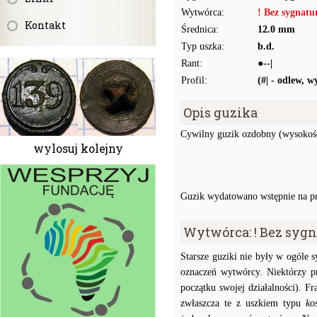
Wytwórca:
! Bez sygnat
Kontakt
Średnica:
12.0 mm
Typ uszka:
b.d.
Rant:
●--|
Profil:
(#| - odlew, 
Opis guzika
Cywilny guzik ozdobny (wysokość
wylosuj kolejny
Guzik wydatowano wstępnie na pr
Wytwórca: ! Bez syg
Starsze guziki nie były w ogóle
oznaczeń wytwórcy. Niektórzy p
początku swojej działalności). F
zwłaszcza te z uszkiem typu
ko