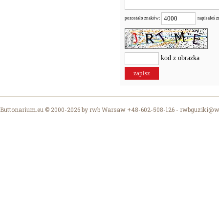
pozostało znaków:
napisałeś 
kod z obrazka
Buttonarium.eu © 2000-2026 by rwb Warsaw +48-602-508-126 -
rwbguziki@wp