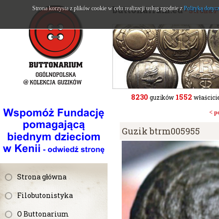
buttonarium.eu
Strona korzysta z plików cookie w celu realizacji usług zgodnie z
Polityką dotyc
- Strona 
8230
1552
guzików
właścicie
< p
Guzik btrm005955
Strona główna
Filobutonistyka
O Buttonarium