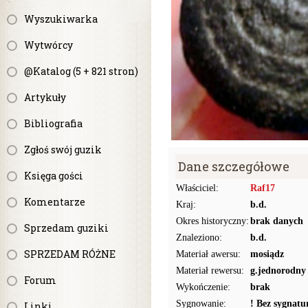
Wyszukiwarka
Wytwórcy
@Katalog (5 + 821 stron)
Artykuły
Bibliografia
Zgłoś swój guzik
Dane szczegółowe
Księga gości
Właściciel:
Raf17
Komentarze
Kraj:
b.d.
Okres historyczny:
brak danych
Sprzedam guziki
Znaleziono:
b.d.
SPRZEDAM RÓŻNE
Materiał awersu:
mosiądz
Materiał rewersu:
g.jednorodny
Forum
Wykończenie:
brak
Sygnowanie:
! Bez sygnat
Linki