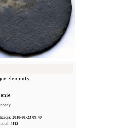
ące elementy
zenie
zdobny
lizacja:
2018-01-23 09:49
etleń:
5112