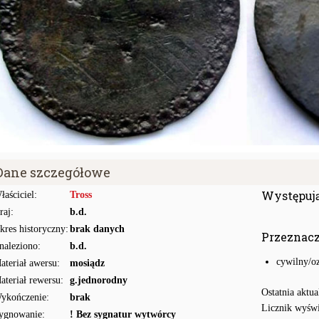
Dane szczegółowe
Występuj
łaściciel:
Tross
raj:
b.d.
kres historyczny:
brak danych
Przeznac
naleziono:
b.d.
cywilny/o
ateriał awersu:
mosiądz
ateriał rewersu:
g.jednorodny
Ostatnia aktua
ykończenie:
brak
Licznik wyświ
ygnowanie:
! Bez sygnatur wytwórcy