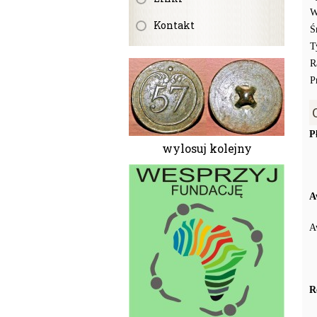
W
Kontakt
Ś
T
R
P
P
wylosuj kolejny
A
A
R