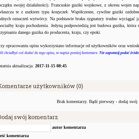
oczątku swojej działalności). Francuskie guziki wojskowe, z okresu wojen na
właszcza te z uszkiem typu
koszyczek
. Współczesne, cywilne guziki ozdobn
adnych oznaczeń wytwórcy. Na podstawie braku sygnatury trudno wyciągać j
hociażby kraju pochodzenia. Jedyną podpowiedzią jest budowa guzika, któr
rzypisaniu danego guzika do producenta, kraju, czy epoki.
rzy opracowaniu opisu wykorzystano informacje od użytkowników oraz wniosk
śli chciałbyś coś dodać do tego opisu, to napisz poniżej komentarz.
Nie zapomnij podać źródeł
statnia aktualizacja:
2017-11-15 08:45
Komentarze użytkowników (0)
Brak komentarzy. Bądź pierwszy - dodaj swój
Dodaj swój komentarz
autor komentarza
reść komentarza