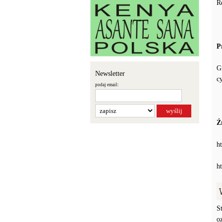
R
P
G
Newsletter
c
podaj email:
Ź
h
h
S
o