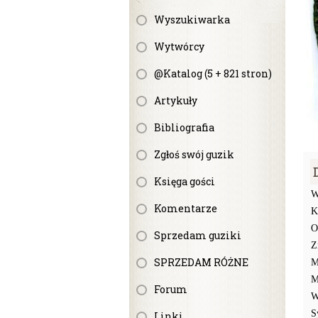
Wyszukiwarka
Wytwórcy
@Katalog (5 + 821 stron)
Artykuły
Bibliografia
Zgłoś swój guzik
Księga gości
W
Komentarze
K
O
Sprzedam guziki
Z
SPRZEDAM RÓŻNE
M
M
Forum
W
S
Linki