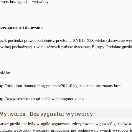
ewers bez sygnatur wytwórcy.
rzeznaczenie i datowanie
uzik pochodzi prawdopodobnie z przełomu XVIII i XIX wieku (datowanie wyma
ywilnej pochodzącej z wielu różnych państw ówczesnej Europy. Podobne guzik
ródła:
ttp://tuskulum-riannon.blogspot.com/2011/01/guziki-inne-niz-znamy.html
ttp://www.scheibenknopf.de/entwicklungmotiv.php
Wytwórca: ! Bez sygnatur wytwórcy
tarsze guziki nie były w ogóle sygnowane, zdecydowana większość guzików wy
znaczeń wytwórcy. Niektórzy producenci nie podpisywali swoich wyrobów lu