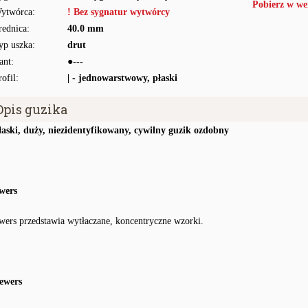
Pobierz w we
ytwórca:
! Bez sygnatur wytwórcy
rednica:
40.0 mm
yp uszka:
drut
ant:
●---
rofil:
| - jednowarstwowy, płaski
Opis guzika
łaski, duży, niezidentyfikowany, cywilny guzik ozdobny
wers
wers przedstawia wytłaczane, koncentryczne wzorki.
ewers