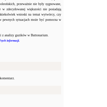
poleońskich, przeważnie nie były sygnowane,
e w zdecydowanej większości nie posiadają
akiekolwiek wnioski na temat wytwórcy, czy
a w pewnych sytuacjach może być pomocna w
i z analizy guzików w Buttonarium.
 tych informacji.
 komentarz.