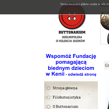
but
Strona korzysta z plików cookie w celu re
G
Strona główna
Filobutonistyka
O Buttonarium