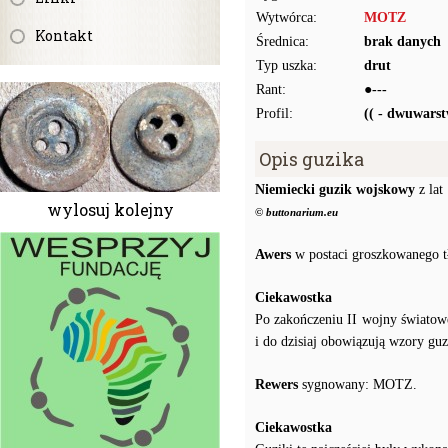
Wytwórca:
MOTZ
Kontakt
Średnica:
brak danych
Typ uszka:
drut
Rant:
●---
Profil:
(( - dwuwars
Opis guzika
Niemiecki guzik wojskowy
z lat
wylosuj kolejny
© buttonarium.eu
Awers
w postaci groszkowanego t
Ciekawostka
Po zakończeniu II wojny świato
i do dzisiaj obowiązują wzory gu
Rewers
sygnowany: MOTZ.
Ciekawostka