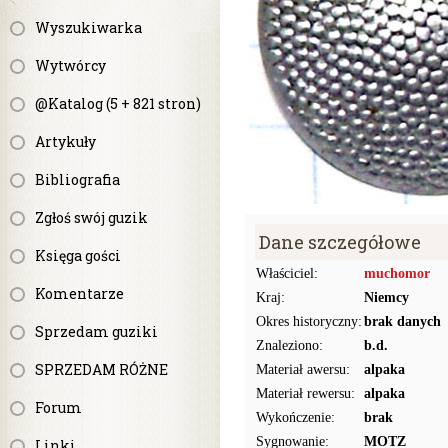
Wyszukiwarka
Wytwórcy
@Katalog (5 + 821 stron)
Artykuły
Bibliografia
Zgłoś swój guzik
Dane szczegółowe
Księga gości
Właściciel:
muchomor
Komentarze
Kraj:
Niemcy
Okres historyczny:
brak danych
Sprzedam guziki
Znaleziono:
b.d.
SPRZEDAM RÓŻNE
Materiał awersu:
alpaka
Materiał rewersu:
alpaka
Forum
Wykończenie:
brak
Sygnowanie:
MOTZ
Linki