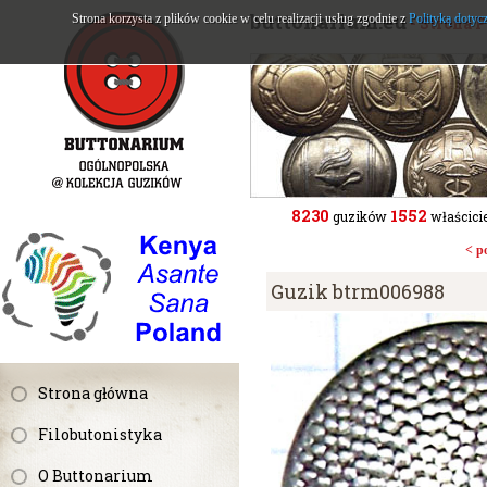
buttonarium.eu
Strona korzysta z plików cookie w celu realizacji usług zgodnie z
Polityką dotyc
- Strona 
8230
1552
guzików
właścicie
< p
Guzik btrm006988
Strona główna
Filobutonistyka
O Buttonarium