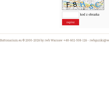
kod z obrazka
Buttonarium.eu © 2000-2026 by rwb Warsaw +48-602-508-126 -
rwbguziki@wp