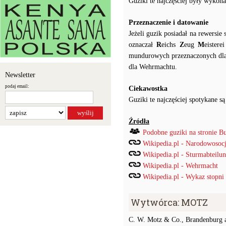
Guziki te najczęściej były wykon
Przeznaczenie i datowanie
Jeżeli guzik posiadał na rewersi
oznaczał
R
eichs
Z
eug
M
eister
mundurowych przeznaczonych dla 
dla Wehrmachtu.
Newsletter
podaj email:
Ciekawostka
Guziki te najczęściej spotykane
Źródła
Podobne guziki na stronie B
Wikipedia.pl - Narodowosocj
Wikipedia.pl - Sturmabteilu
Wikipedia.pl - Wehrmacht
Wikipedia.pl - Wykaz stopni
Wytwórca: MOTZ
C. W. Motz & Co., Brandenburg 