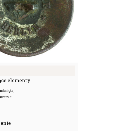
ące elementy
amknięta]
awersie
zenie