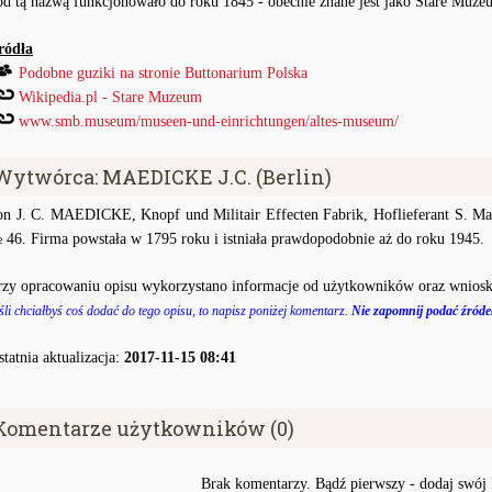
od tą nazwą funkcjonowało do roku 1845 - obecnie znane jest jako Stare Muze
ródła
Podobne guziki na stronie Buttonarium Polska
Wikipedia.pl - Stare Muzeum
www.smb.museum/museen-und-einrichtungen/altes-museum/
Wytwórca: MAEDICKE J.C. (Berlin)
on J. C. MAEDICKE, Knopf und Militair Effecten Fabrik, Hoflieferant S. Ma
 46. Firma powstała w 1795 roku i istniała prawdopodobnie aż do roku 1945.
rzy opracowaniu opisu wykorzystano informacje od użytkowników oraz wniosk
śli chciałbyś coś dodać do tego opisu, to napisz poniżej komentarz.
Nie zapomnij podać źródeł
statnia aktualizacja:
2017-11-15 08:41
Komentarze użytkowników (0)
Brak komentarzy. Bądź pierwszy - dodaj swój