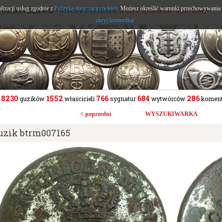
tonarium.eu
alizacji usług zgodnie z
Polityką dotyczącą cookies
. Możesz określić warunki przechowywania l
- Strona Polskich Kolekcjonerów Guzików
ukryj komunikat
8230
1552
766
684
286
guzików
właścicieli
sygnatur
wytwórców
koment
< poprzedni
WYSZUKIWARKA
uzik btrm007165