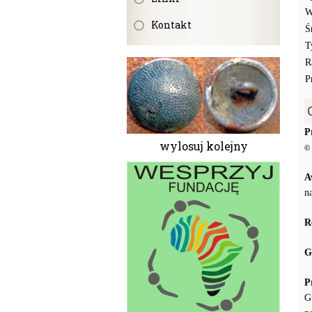
W
Kontakt
Ś
T
R
P
P
wylosuj kolejny
© 
A
n
R
G
P
G