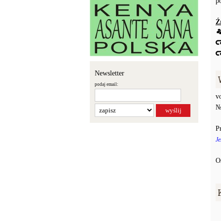
p
Ź
Newsletter
podaj email:
v
№
P
Je
O