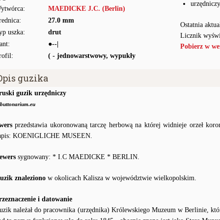
urzędnicz
ytwórca:
MAEDICKE J.C. (Berlin)
rednica:
27.0 mm
Ostatnia aktua
yp uszka:
drut
Licznik wyświ
ant:
●--|
Pobierz w we
rofil:
( - jednowarstwowy, wypukły
Opis guzika
ruski guzik urzędniczy
buttonarium.eu
wers
przedstawia ukoronowaną tarczę herbową na której widnieje orzeł koron
apis: KOENIGLICHE MUSEEN.
ewers
sygnowany: * I.C MAEDICKE * BERLIN.
uzik znaleziono
w okolicach Kalisza w województwie wielkopolskim.
rzeznaczenie i datowanie
uzik należał do pracownika (urzędnika) Królewskiego Muzeum w Berlinie, któ