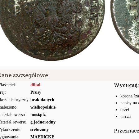
Dane szczegółowe
Występuj
łaściciel:
diltal
raj:
Prusy
korona [z
kres historyczny:
brak danych
napisy na 
naleziono:
wielkopolskie
orzeł
ateriał awersu:
mosiądz
tarcza
ateriał rewersu:
g.jednorodny
ykończenie:
srebrzony
Przeznac
ygnowanie:
MAEDICKE