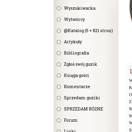
Wyszukiwarka
Wytwórcy
@Katalog (5 + 821 stron)
Artykuły
Bibliografia
Zgłoś swój guzik
Księga gości
W
Komentarze
K
O
Sprzedam guziki
Z
SPRZEDAM RÓŻNE
M
M
Forum
W
S
Linki