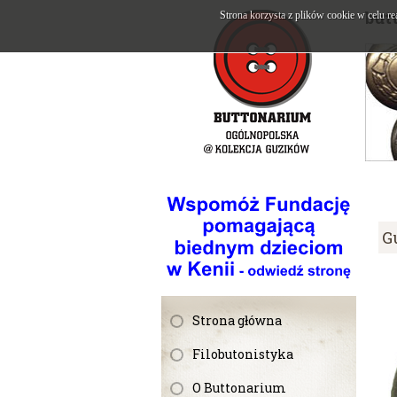
but
Strona korzysta z plików cookie w celu re
G
Strona główna
Filobutonistyka
O Buttonarium