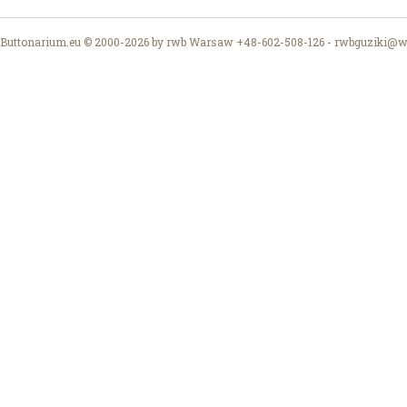
Buttonarium.eu © 2000-2026 by rwb Warsaw +48-602-508-126 -
rwbguziki@wp