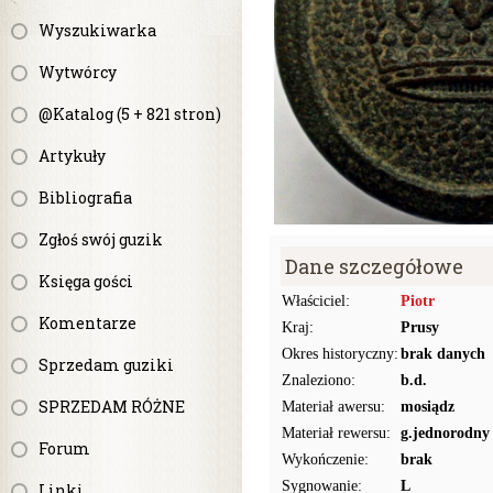
Wyszukiwarka
Wytwórcy
@Katalog (5 + 821 stron)
Artykuły
Bibliografia
Zgłoś swój guzik
Dane szczegółowe
Księga gości
Właściciel:
Piotr
Komentarze
Kraj:
Prusy
Okres historyczny:
brak danych
Sprzedam guziki
Znaleziono:
b.d.
SPRZEDAM RÓŻNE
Materiał awersu:
mosiądz
Materiał rewersu:
g.jednorodny
Forum
Wykończenie:
brak
Sygnowanie:
L
Linki