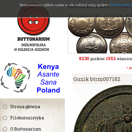
buttonarium.eu
Strona korzysta z plików cookie w celu realizacji usług zgodnie z
Polityką dotyc
- Strona 
8230
1552
guzików
właścicie
< p
Guzik btrm007182
Strona główna
Filobutonistyka
O Buttonarium