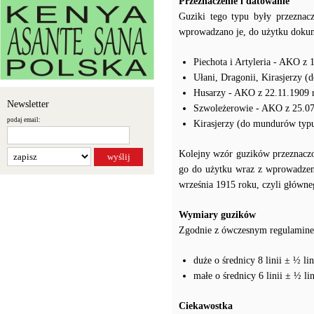
Przeznaczenie i datowanie
Guziki tego typu były przezna
wprowadzano je, do użytku dok
Piechota i Artyleria - AKO z 
Ułani, Dragonii, Kirasjerzy 
Husarzy - AKO z 22.11.1909 
Newsletter
Szwoleżerowie - AKO z 25.07
podaj email:
Kirasjerzy (do mundurów typu
Kolejny wzór guzików przeznaczo
go do użytku wraz z wprowadze
września 1915 roku, czyli główn
Wymiary guzików
Zgodnie z ówczesnym regulamine
duże o średnicy 8 linii ± ½ l
małe o średnicy 6 linii ± ½ l
Ciekawostka