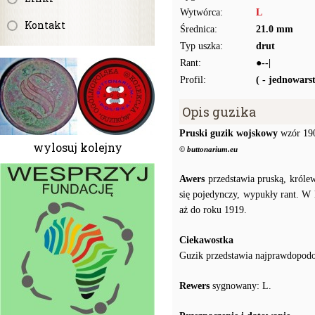
Wytwórca:
L
Kontakt
Średnica:
21.0 mm
Typ uszka:
drut
Rant:
●--|
Profil:
( - jednowar
Opis guzika
Pruski guzik wojskowy
wzór 19
wylosuj kolejny
© buttonarium.eu
Awers
przedstawia pruską, króle
się pojedynczy, wypukły rant. W
aż do roku 1919.
Ciekawostka
Guzik przedstawia najprawdopodo
Rewers
sygnowany: L.