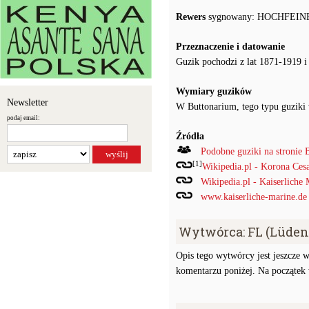
Rewers
sygnowany: HOCHFEIN
Przeznaczenie i datowanie
Guzik pochodzi z lat 1871-1919 i
Wymiary guzików
Newsletter
W Buttonarium, tego typu guziki
podaj email:
Źródła
Podobne guziki na stronie 
[1]
Wikipedia.pl - Korona Ces
Wikipedia.pl - Kaiserliche
www.kaiserliche-marine.de 
Wytwórca: FL (Lüden
Opis tego wytwórcy jest jeszcze w
komentarzu poniżej. Na początek w