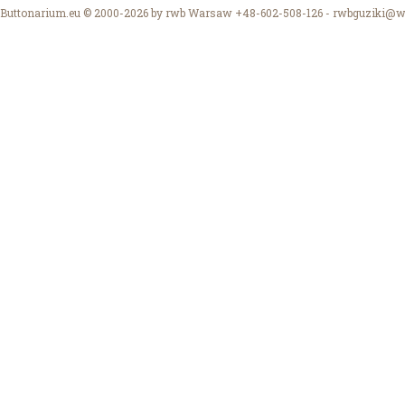
Buttonarium.eu © 2000-2026 by rwb Warsaw +48-602-508-126 -
rwbguziki@wp