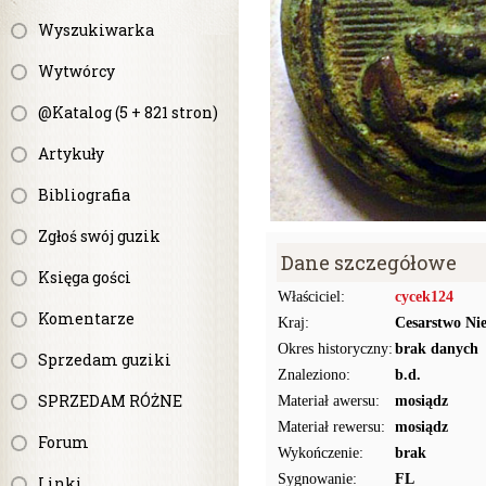
Wyszukiwarka
Wytwórcy
@Katalog (5 + 821 stron)
Artykuły
Bibliografia
Zgłoś swój guzik
Dane szczegółowe
Księga gości
Właściciel:
cycek124
Komentarze
Kraj:
Cesarstwo Ni
Okres historyczny:
brak danych
Sprzedam guziki
Znaleziono:
b.d.
SPRZEDAM RÓŻNE
Materiał awersu:
mosiądz
Materiał rewersu:
mosiądz
Forum
Wykończenie:
brak
Sygnowanie:
FL
Linki