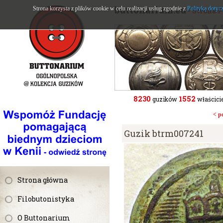
buttonarium.eu
Strona korzysta z plików cookie w celu realizacji usług zgodnie z
Polityką dotyc
- Strona 
8230
1552
guzików
właścicie
< p
Guzik btrm007241
Strona główna
Filobutonistyka
O Buttonarium