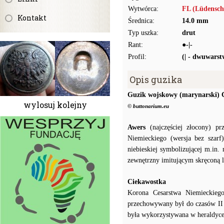
Wytwórca:
FL (Lüdensch
Kontakt
Średnica:
14.0 mm
Typ uszka:
drut
Rant:
●-|-
Profil:
(| - dwuwars
Opis guzika
Guzik wojskowy (marynarski) 
wylosuj kolejny
© buttonarium.eu
Awers
(najczęściej złocony) pr
Niemieckiego (wersja bez szar
niebieskiej symbolizującej m.in
zewnętrzny imitującym skręconą l
Ciekawostka
Korona Cesarstwa Niemieckieg
przechowywany był do czasów II
była wykorzystywana w heraldyce