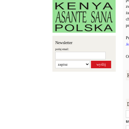
p
z
ż
c
p
P
Newsletter
Je
podaj email:
O
t