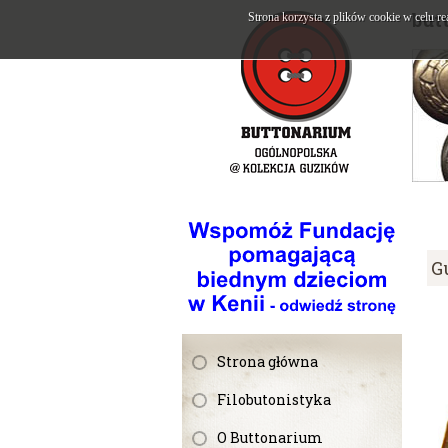
but
Strona korzysta z plików cookie w celu re
G
Strona główna
Filobutonistyka
O Buttonarium