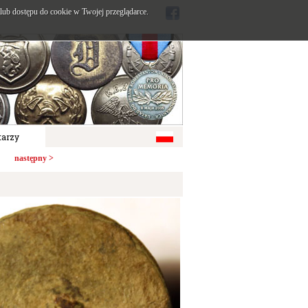
ub dostępu do cookie w Twojej przeglądarce.
arzy
następny >