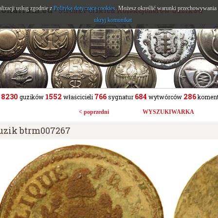
tonarium.eu
alizacji usług zgodnie z
Polityką dotyczącą cookies
. Możesz określić warunki przechowywania l
- Strona Polskich Kolekcjonerów Guzików
ukryj komunikat
8230
1552
766
684
286
guzików
właścicieli
sygnatur
wytwórców
koment
< poprzedni
WYSZUKIWARKA
uzik btrm007267