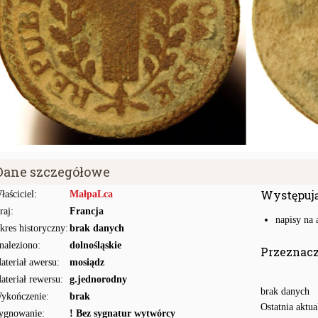
Dane szczegółowe
Występuj
łaściciel:
MałpaLca
raj:
Francja
napisy na 
kres historyczny:
brak danych
naleziono:
dolnośląskie
Przeznac
ateriał awersu:
mosiądz
ateriał rewersu:
g.jednorodny
brak danych
ykończenie:
brak
Ostatnia aktua
ygnowanie:
! Bez sygnatur wytwórcy