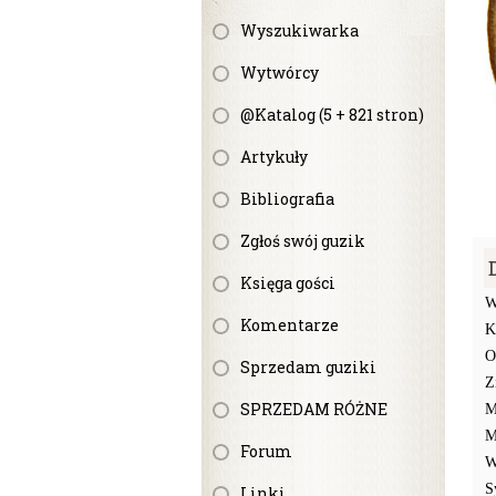
Wyszukiwarka
Wytwórcy
@Katalog (5 + 821 stron)
Artykuły
Bibliografia
Zgłoś swój guzik
Księga gości
W
Komentarze
K
O
Sprzedam guziki
Z
SPRZEDAM RÓŻNE
M
M
Forum
W
S
Linki