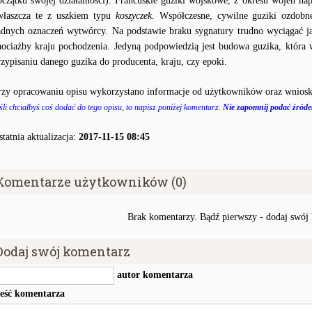
oczątku swojej działalności). Francuskie guziki wojskowe, z okresu wojen na
właszcza te z uszkiem typu
koszyczek
. Współczesne, cywilne guziki ozdobn
adnych oznaczeń wytwórcy. Na podstawie braku sygnatury trudno wyciągać j
hociażby kraju pochodzenia. Jedyną podpowiedzią jest budowa guzika, któr
rzypisaniu danego guzika do producenta, kraju, czy epoki.
rzy opracowaniu opisu wykorzystano informacje od użytkowników oraz wniosk
śli chciałbyś coś dodać do tego opisu, to napisz poniżej komentarz.
Nie zapomnij podać źródeł
statnia aktualizacja:
2017-11-15 08:45
Komentarze użytkowników (0)
Brak komentarzy. Bądź pierwszy - dodaj swój
Dodaj swój komentarz
autor komentarza
reść komentarza