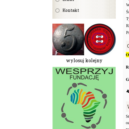
W
Kontakt
Ś
T
R
P
O
wylosuj kolejny
R
G
S
o