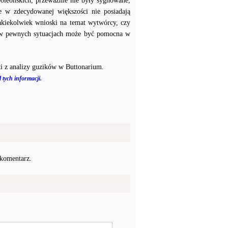
poleońskich, przeważnie nie były sygnowane,
e w zdecydowanej większości nie posiadają
akiekolwiek wnioski na temat wytwórcy, czy
a w pewnych sytuacjach może być pomocna w
i z analizy guzików w Buttonarium.
 tych informacji.
 komentarz.