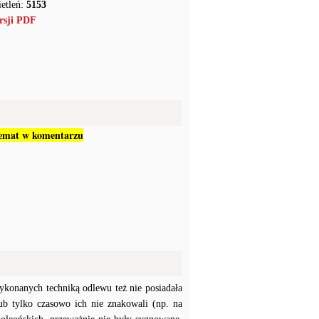
etleń:
5153
rsji PDF
 temat w komentarzu
konanych techniką odlewu też nie posiadała
b tylko czasowo ich nie znakowali (np. na