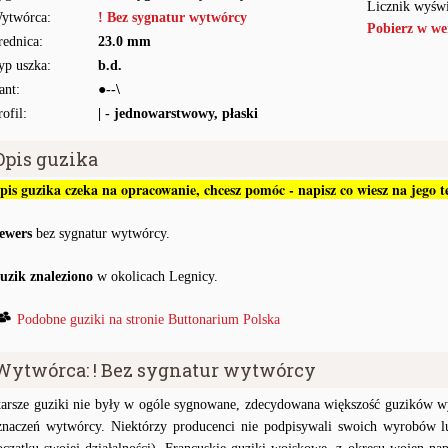
Licznik wyświ
ytwórca:
! Bez sygnatur wytwórcy
Pobierz w we
rednica:
23.0 mm
yp uszka:
b.d.
ant:
●--\
rofil:
| - jednowarstwowy, płaski
Opis guzika
pis guzika czeka na opracowanie, chcesz pomóc - napisz co wiesz na jego
ewers
bez sygnatur wytwórcy.
uzik znaleziono
w okolicach Legnicy.
Podobne guziki na stronie Buttonarium Polska
Wytwórca: ! Bez sygnatur wytwórcy
tarsze guziki nie były w ogóle sygnowane, zdecydowana większość guzików wy
znaczeń wytwórcy. Niektórzy producenci nie podpisywali swoich wyrobów lu