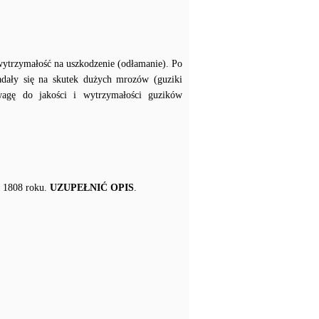
wytrzymałość na uszkodzenie (odłamanie). Po
adały się na skutek dużych mrozów (guziki
agę do jakości i wytrzymałości guzików
z 1808 roku.
UZUPEŁNIĆ OPIS
.