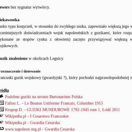
ewers
bez sygnatur wytwórcy.
iekawostka
szko typu
koszyczek
, w stosunku do zwykłego uszka, zapewniało większą jego 
cześniejszych doświadczeniach wojsk napoleońskich z guzikami, które rozp
ykonane ze stopów cynku z ołowiem) zaczęto przywiązywać większą w
ojskowych.
uzik znaleziono
w okolicach Legnicy.
rzeznaczenie i datowanie
rancuski guzik wojskowy (gwardyjski ?), który pochodzi najprawdopodobniej 
ródła
Podobne guziki na stronie Buttonarium Polska
Fallou L. - Le Bouton Uniforme Francais, Colombes 1915
Krupop D. - GUZIKI MUNDUROWE 1792-1945 tom 1, Łódź 2011
Wikipedia.pl - I Cesarstwo Francuskie
Wikipedia.pl - Gwardia Cesarska
www.napoleon.org.pl - Gwardia Cesarska