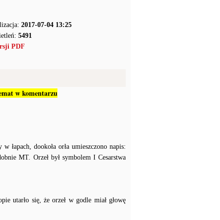
lizacja:
2017-07-04 13:25
etleń:
5491
rsji PDF
 temat w komentarzu
y w łapach, dookoła orła umieszczono napis:
bnie MT. Orzeł był symbolem I Cesarstwa
pie utarło się, że orzeł w godle miał głowę