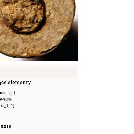
ące elementy
amknięta]
awersie
ra_1; 1]
zenie