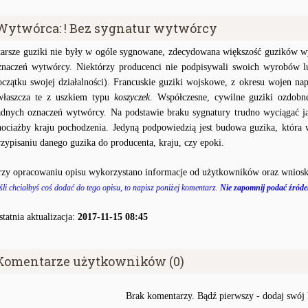
Wytwórca: ! Bez sygnatur wytwórcy
tarsze guziki nie były w ogóle sygnowane, zdecydowana większość guzików wy
znaczeń wytwórcy. Niektórzy producenci nie podpisywali swoich wyrobów lu
oczątku swojej działalności). Francuskie guziki wojskowe, z okresu wojen na
właszcza te z uszkiem typu
koszyczek
. Współczesne, cywilne guziki ozdobn
adnych oznaczeń wytwórcy. Na podstawie braku sygnatury trudno wyciągać j
hociażby kraju pochodzenia. Jedyną podpowiedzią jest budowa guzika, któr
rzypisaniu danego guzika do producenta, kraju, czy epoki.
rzy opracowaniu opisu wykorzystano informacje od użytkowników oraz wniosk
śli chciałbyś coś dodać do tego opisu, to napisz poniżej komentarz.
Nie zapomnij podać źródeł
statnia aktualizacja:
2017-11-15 08:45
Komentarze użytkowników (0)
Brak komentarzy. Bądź pierwszy - dodaj swój