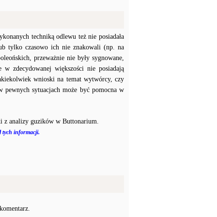
konanych techniką odlewu też nie posiadała
b tylko czasowo ich nie znakowali (np. na
poleońskich, przeważnie nie były sygnowane,
e w zdecydowanej większości nie posiadają
akiekolwiek wnioski na temat wytwórcy, czy
a w pewnych sytuacjach może być pomocna w
i z analizy guzików w Buttonarium.
 tych informacji.
 komentarz.