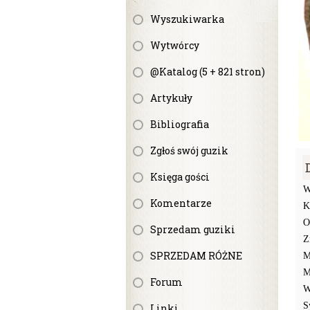
Wyszukiwarka
Wytwórcy
@Katalog (5 + 821 stron)
Artykuły
Bibliografia
Zgłoś swój guzik
Księga gości
W
Komentarze
K
O
Sprzedam guziki
Z
SPRZEDAM RÓŻNE
M
M
Forum
W
S
Linki