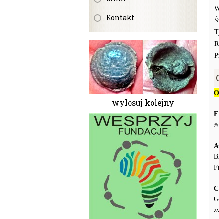
W
Kontakt
Ś
T
R
P
O
wylosuj kolejny
F
© 
A
B
F
C
G
z