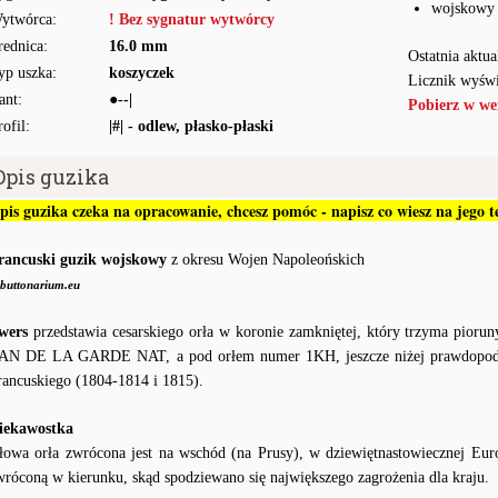
wojskowy
ytwórca:
! Bez sygnatur wytwórcy
rednica:
16.0 mm
Ostatnia aktua
yp uszka:
koszyczek
Licznik wyświ
ant:
●--|
Pobierz w we
rofil:
|#| - odlew, płasko-płaski
Opis guzika
pis guzika czeka na opracowanie, chcesz pomóc - napisz co wiesz na jego
rancuski guzik wojskowy
z okresu Wojen Napoleońskich
buttonarium.eu
wers
przedstawia cesarskiego orła w koronie zamkniętej, który trzyma piorun
AN DE LA GARDE NAT, a pod orłem numer 1KH, jeszcze niżej prawdopodo
rancuskiego (1804-1814 i 1815).
iekawostka
łowa orła zwrócona jest na wschód (na Prusy), w dziewiętnastowiecznej Euro
wróconą w kierunku, skąd spodziewano się największego zagrożenia dla kraju.