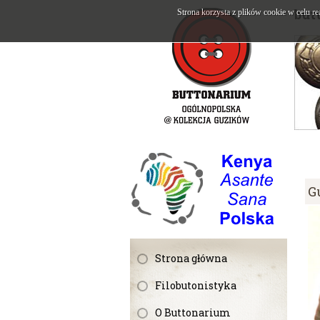
but
Strona korzysta z plików cookie w celu re
G
Strona główna
Filobutonistyka
O Buttonarium