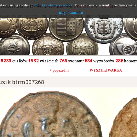
tonarium.eu
alizacji usług zgodnie z
Polityką dotyczącą cookies
. Możesz określić warunki przechowywania l
- Strona Polskich Kolekcjonerów Guzików
ukryj komunikat
8230
1552
766
684
286
guzików
właścicieli
sygnatur
wytwórców
koment
< poprzedni
WYSZUKIWARKA
uzik btrm007268