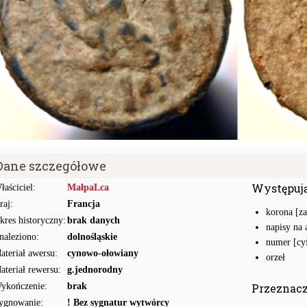
Dane szczegółowe
Występuj
łaściciel:
MałpaLca
raj:
Francja
korona [z
kres historyczny:
brak danych
napisy na 
naleziono:
dolnośląskie
numer [cyf
ateriał awersu:
cynowo-ołowiany
orzeł
ateriał rewersu:
g.jednorodny
ykończenie:
brak
Przeznac
ygnowanie:
! Bez sygnatur wytwórcy