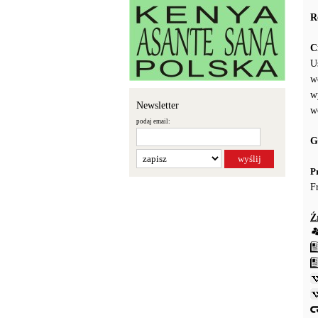
R
C
U
w
w
Newsletter
w
podaj email:
G
P
F
Ź