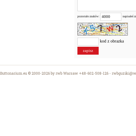
pozostało znaków:
napisałeś 
kod z obrazka
Buttonarium.eu © 2000-2026 by rwb Warsaw +48-602-508-126 -
rwbguziki@wp