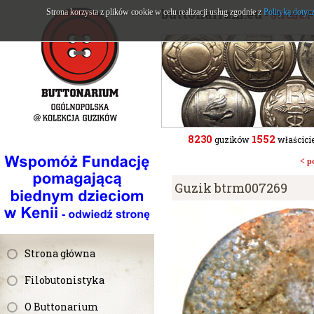
buttonarium.eu
Strona korzysta z plików cookie w celu realizacji usług zgodnie z
Polityką dotyc
- Strona 
8230
1552
guzików
właścicie
< p
Guzik btrm007269
Strona główna
Filobutonistyka
O Buttonarium