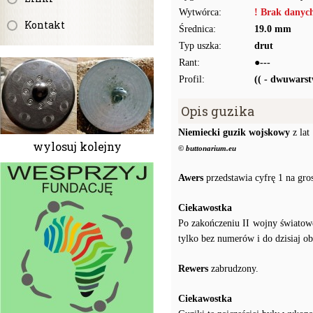
Wytwórca:
! Brak danyc
Kontakt
Średnica:
19.0 mm
Typ uszka:
drut
Rant:
●---
Profil:
(( - dwuwars
Opis guzika
Niemiecki guzik wojskowy
z lat
wylosuj kolejny
© buttonarium.eu
Awers
przedstawia cyfrę 1 na gr
Ciekawostka
Po zakończeniu II wojny świato
tylko bez numerów i do dzisiaj 
Rewers
zabrudzony.
Ciekawostka