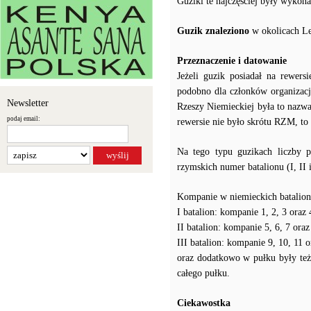
Guziki te najczęściej były wykon
Guzik znaleziono
w okolicach Le
Przeznaczenie i datowanie
Jeżeli guzik posiadał na rewer
podobno dla członków organizac
Newsletter
Rzeszy Niemieckiej była to nazw
podaj email:
rewersie nie było skrótu RZM, to
Na tego typu guzikach liczby 
rzymskich numer batalionu (I, II
Kompanie w niemieckich batalio
I batalion: kompanie 1, 2, 3 oraz
II batalion: kompanie 5, 6, 7 ora
III batalion: kompanie 9, 10, 11 
oraz dodatkowo w pułku były też
całego pułku.
Ciekawostka