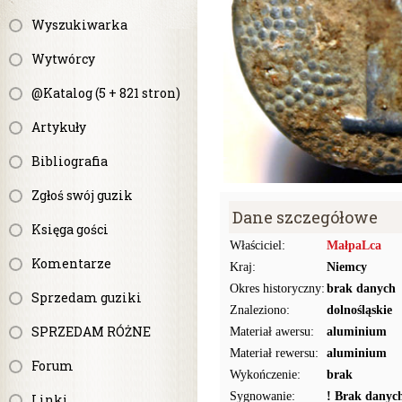
Wyszukiwarka
Wytwórcy
@Katalog (5 + 821 stron)
Artykuły
Bibliografia
Zgłoś swój guzik
Dane szczegółowe
Księga gości
Właściciel:
MałpaLca
Komentarze
Kraj:
Niemcy
Okres historyczny:
brak danych
Sprzedam guziki
Znaleziono:
dolnośląskie
SPRZEDAM RÓŻNE
Materiał awersu:
aluminium
Materiał rewersu:
aluminium
Forum
Wykończenie:
brak
Sygnowanie:
! Brak danyc
Linki