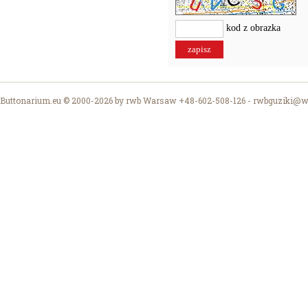
kod z obrazka
Buttonarium.eu © 2000-2026 by rwb Warsaw +48-602-508-126 -
rwbguziki@wp