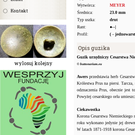
Wytwórca:
MEYER
Kontakt
Średnica:
23.0 mm
Typ uszka:
drut
Rant:
●--|
Profil:
( - jednowar
Opis guzika
Guzik urzędniczy Cesarstwa Ni
wylosuj kolejny
© buttonarium.eu
Awers
przedstawia herb Cesarstw
Królestwa Prus na piersi. Tarcza,
odznaczenia Prus, obecnie jest t
Powyżej cesarskiego orła umiesz
Ciekawostka
Korona Cesarstwa Niemieckiego n
roku wykonano jedynie jej drew
W latach 1871-1918 korona Cesar