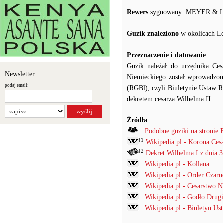
Rewers
sygnowany: MEYER &
Guzik znaleziono
w okolicach Le
Przeznaczenie i datowanie
Guzik należał do urzędnika Ce
Newsletter
Niemieckiego został wprowadzony
podaj email:
(RGBl), czyli Biuletynie Ustaw 
dekretem cesarza Wilhelma II.
Źródła
Podobne guziki na stronie 
[1]
Wikipedia.pl - Korona Ces
[2]
Dekret Wilhelma I z dnia 
Wikipedia.pl - Kollana
Wikipedia.pl - Order Czarn
Wikipedia.pl - Cesarstwo N
Wikipedia.pl - Godło Drugi
Wikipedia.pl - Biuletyn Us