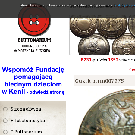
buttonarium.eu
Strona korzysta z plików cookie w celu realizacji usług zgodnie z
Polityką dotyc
- Strona 
8230
1552
guzików
właścicie
< p
Guzik btrm007275
Strona główna
Filobutonistyka
O Buttonarium