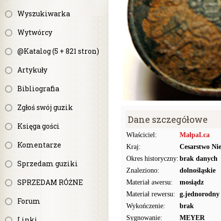
Wyszukiwarka
Wytwórcy
@Katalog (5 + 821 stron)
Artykuły
Bibliografia
Zgłoś swój guzik
Dane szczegółowe
Księga gości
Właściciel:
MałpaLca
Komentarze
Kraj:
Cesarstwo Ni
Okres historyczny:
brak danych
Sprzedam guziki
Znaleziono:
dolnośląskie
SPRZEDAM RÓŻNE
Materiał awersu:
mosiądz
Materiał rewersu:
g.jednorodny
Forum
Wykończenie:
brak
Sygnowanie:
MEYER
Linki