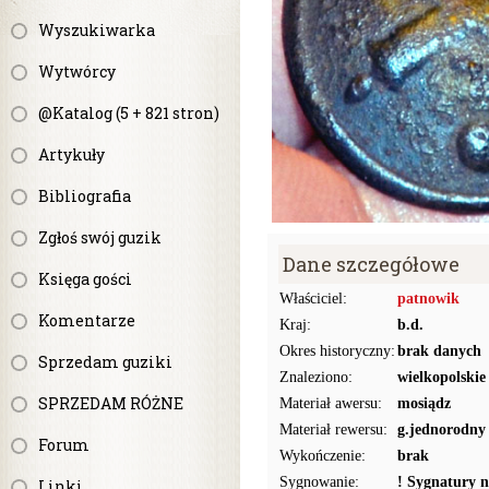
Wyszukiwarka
Wytwórcy
@Katalog (5 + 821 stron)
Artykuły
Bibliografia
Zgłoś swój guzik
Dane szczegółowe
Księga gości
Właściciel:
patnowik
Komentarze
Kraj:
b.d.
Okres historyczny:
brak danych
Sprzedam guziki
Znaleziono:
wielkopolskie
SPRZEDAM RÓŻNE
Materiał awersu:
mosiądz
Materiał rewersu:
g.jednorodny
Forum
Wykończenie:
brak
Sygnowanie:
! Sygnatury n
Linki