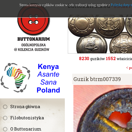
buttonarium.eu
Strona korzysta z plików cookie w celu realizacji usług zgodnie z
Polityką dotyc
- Strona 
8230
1552
guzików
właścicie
< p
Guzik btrm007339
Strona główna
Filobutonistyka
O Buttonarium