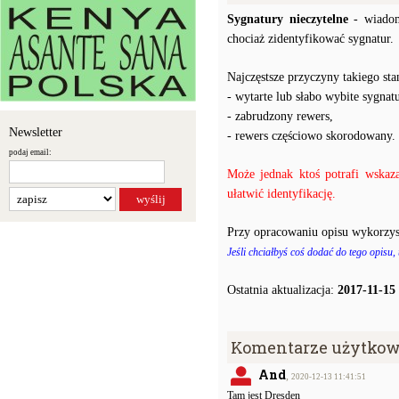
Sygnatury nieczytelne
- wiadom
chociaż zidentyfikować sygnatur.
Najczęstsze przyczyny takiego stan
- wytarte lub słabo wybite sygnatu
- zabrudzony rewers,
Newsletter
- rewers częściowo skorodowany.
podaj email:
Może jednak ktoś potrafi wskaz
ułatwić identyfikację.
Przy opracowaniu opisu wykorzys
Jeśli chciałbyś coś dodać do tego opisu,
Ostatnia aktualizacja:
2017-11-15
Komentarze użytkow
And
,
2020-12-13 11:41:51
Tam jest Dresden