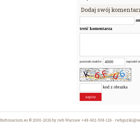
Dodaj swój komentar
au
treść komentarza
pozostało znaków:
napisałeś 
kod z obrazka
Buttonarium.eu © 2000-2026 by rwb Warsaw +48-602-508-126 -
rwbguziki@wp