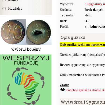
Wytwórca:
! Sygnatury n
Kontakt
Średnica:
brak danych
Typ uszka:
drut
Rant:
●--|
Profil:
( - jednowar
Opis guzika
Opis guzika czeka na opracowan
wylosuj kolejny
Niezidentyfikowany (hiszpański?
Rewers
sygnowany, ale sygnatury
Guzik znaleziono
w okolicach Po
Źródła
Podobne guziki na stronie B
Wytwórca: ! Sygnatu