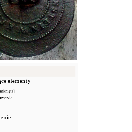
ące elementy
amknięta]
awersie
zenie