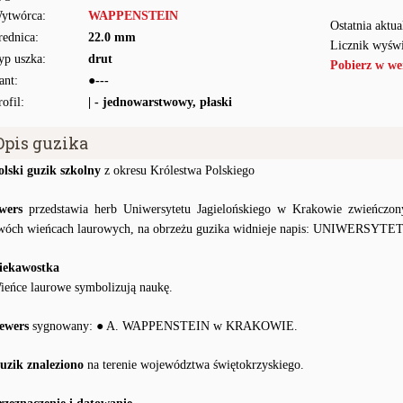
ytwórca:
WAPPENSTEIN
Ostatnia aktua
rednica:
22.0 mm
Licznik wyświ
yp uszka:
drut
Pobierz w we
ant:
●---
rofil:
| - jednowarstwowy, płaski
Opis guzika
olski guzik szkolny
z okresu Królestwa Polskiego
wers
przedstawia herb Uniwersytetu Jagielońskiego w Krakowie zwieńczon
wóch wieńcach laurowych, na obrzeżu guzika widnieje napis: UNIWERSY
iekawostka
ieńce laurowe symbolizują naukę.
ewers
sygnowany: ● A. WAPPENSTEIN w KRAKOWIE.
uzik znaleziono
na terenie województwa świętokrzyskiego.