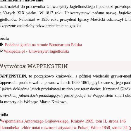
rzeznaczenie i datowanie
uzik należał do pracownika Uniwersytety Jagiellońskiego i pochodzi prawdopo
at 30-tych XIX wieku. W 1817 roku Uniwersytetowi nadano nazwę
Jagiell
agiellonów. Natomiast w 1936 roku prezydent Ignacy Mościcki odznaczył Uni
o zapewne znalazłoby odzwierciedlenie na guziku.
ródła
Podobne guziki na stronie Buttonarium Polska
Wikipedia.pl - Uniwersytet Jagielloński
Wytwórca: WAPPENSTEIN
APPENSTEIN
, to początkowo krakowski, a później wiedeński grawer-med
appenstein produkował na pewno w latach 1820-1861, gdyż znane są jego patriot
 jakich dokładnie latach produkował trudno jest teraz dociec. Krzysztof Gładk
rawerskich, jubilerskich produkujących guziki
podaje, że Wappenstein zmarł ok
iła monety dla Wolnego Miasta Krakowa.
ródła
]
Wspomnienia Ambrożego Grabowskiego, Kraków 1909, tom II, strona 146
●
Ikonotheka : zbiór notat o sztuce i artystach w Polsce, Wilno 1858, strona 24 (