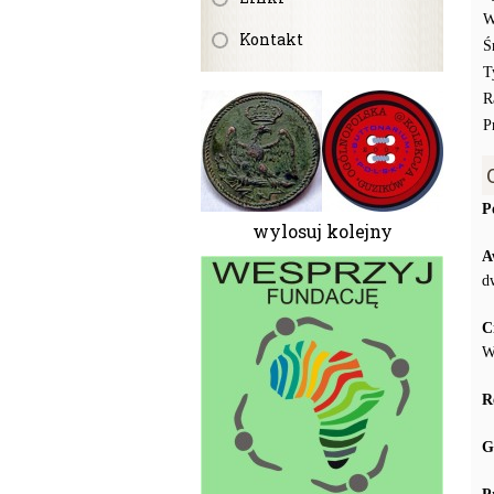
W
Kontakt
Ś
T
R
P
P
wylosuj kolejny
A
d
C
W
R
G