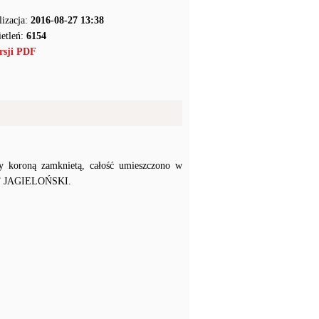
lizacja:
2016-08-27 13:38
etleń:
6154
rsji PDF
y koroną zamknietą, całość umieszczono w
TET JAGIELOŃSKI.