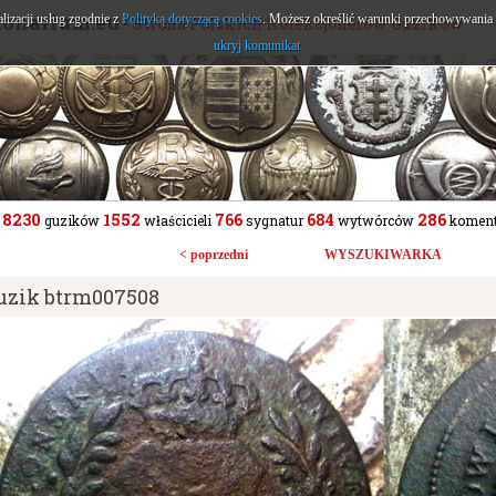
tonarium.eu
alizacji usług zgodnie z
Polityką dotyczącą cookies
. Możesz określić warunki przechowywania l
- Strona Polskich Kolekcjonerów Guzików
ukryj komunikat
8230
1552
766
684
286
guzików
właścicieli
sygnatur
wytwórców
koment
< poprzedni
WYSZUKIWARKA
uzik btrm007508