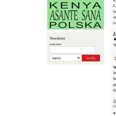
P
G
l
J
c
Ź
Newsletter
podaj email:
W
W
W
g
b
Ź
[1