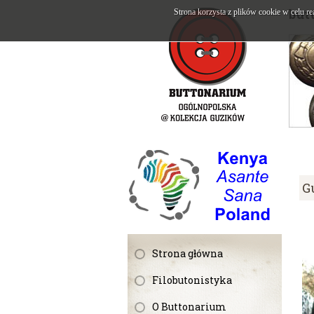
but
Strona korzysta z plików cookie w celu re
G
Strona główna
Filobutonistyka
O Buttonarium