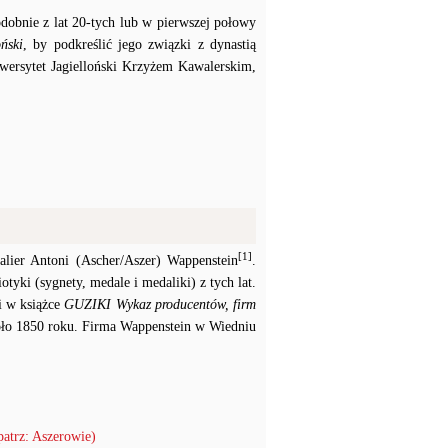
dobnie z lat 20-tych lub w pierwszej połowy
oński
, by podkreślić jego związki z dynastią
wersytet Jagielloński Krzyżem Kawalerskim,
[1]
alier Antoni (Ascher/Aszer) Wappenstein
.
yki (sygnety, medale i medaliki) z tych lat.
i w książce
GUZIKI Wykaz producentów, firm
oło 1850 roku. Firma Wappenstein w Wiedniu
patrz: Aszerowie)