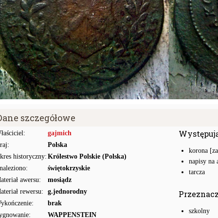
Dane szczegółowe
Występuj
łaściciel:
gajmich
raj:
Polska
korona [z
kres historyczny:
Królestwo Polskie (Polska)
napisy na 
naleziono:
świętokrzyskie
tarcza
ateriał awersu:
mosiądz
ateriał rewersu:
g.jednorodny
Przeznac
ykończenie:
brak
szkolny
ygnowanie:
WAPPENSTEIN