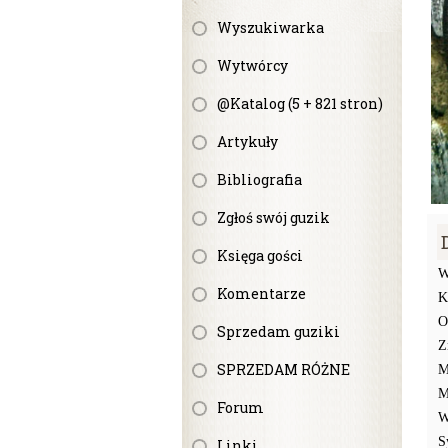
Wyszukiwarka
Wytwórcy
@Katalog (5 + 821 stron)
Artykuły
Bibliografia
Zgłoś swój guzik
Księga gości
W
Komentarze
K
O
Sprzedam guziki
Z
SPRZEDAM RÓŻNE
M
M
Forum
W
S
Linki