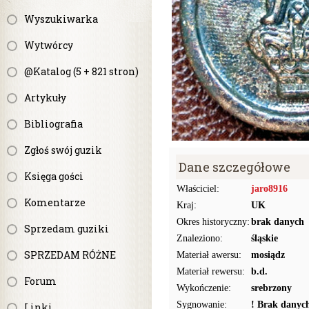
Wyszukiwarka
Wytwórcy
@Katalog (5 + 821 stron)
Artykuły
Bibliografia
Zgłoś swój guzik
Dane szczegółowe
Księga gości
Właściciel:
jaro8916
Komentarze
Kraj:
UK
Okres historyczny:
brak danych
Sprzedam guziki
Znaleziono:
śląskie
SPRZEDAM RÓŻNE
Materiał awersu:
mosiądz
Materiał rewersu:
b.d.
Forum
Wykończenie:
srebrzony
Sygnowanie:
! Brak danyc
Linki