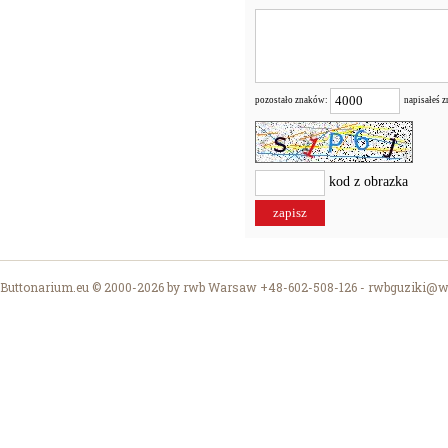
pozostało znaków:
napisałeś 
kod z obrazka
Buttonarium.eu © 2000-2026 by rwb Warsaw +48-602-508-126 -
rwbguziki@wp