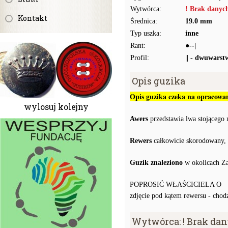
Wytwórca:
! Brak danyc
Kontakt
Średnica:
19.0 mm
Typ uszka:
inne
Rant:
●--|
Profil:
|| - dwuwarst
Opis guzika
Opis guzika czeka na opracowan
wylosuj kolejny
Awers
przedstawia lwa stojącego 
Rewers
całkowicie skorodowany
Guzik znaleziono
w okolicach Za
POPROSIĆ WŁAŚCICIELA O
zdjęcie pod kątem rewersu - chodz
Wytwórca: ! Brak da