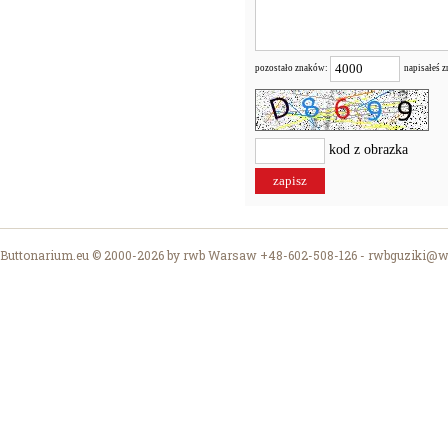
pozostało znaków:
napisałeś 
kod z obrazka
Buttonarium.eu © 2000-2026 by rwb Warsaw +48-602-508-126 -
rwbguziki@wp