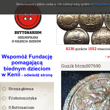
buttonarium.eu
Strona korzysta z plików cookie w celu realizacji usług zgodnie z
Polityką dotyc
- Strona 
8230
1552
guzików
właścicie
< p
Guzik btrm007690
Strona główna
Filobutonistyka
O Buttonarium