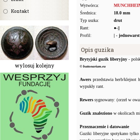
Wytwórca:
MUNCHHEI
Kontakt
Średnica:
18.0 mm
Typ uszka:
drut
Rant:
●-||
Profil:
| - jednowars
Opis guzika
Brytyjski guzik liberyjny
- polsk
wylosuj kolejny
© buttonarium.eu
Awers
przedstawia herb/klejnot 
wypukły rant.
Rewers
sygnowany: (orzeł w
Guzik znaleziono
w okolicach m
Przeznaczenie i datowanie
Guziki liberyjne spotykano tylko