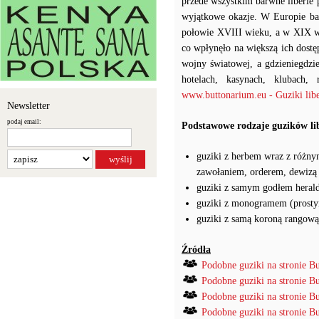
przede wszystkim barwne liberie p
wyjątkowe okazje. W Europie ba
połowie XVIII wieku, a w XIX wi
co wpłynęło na większą ich dostę
wojny światowej, a gdzieniegdz
hotelach, kasynach, klubach, 
www.buttonarium.eu - Guziki libe
Newsletter
podaj email:
Podstawowe rodzaje guzików li
guziki z herbem wraz z różny
zawołaniem, orderem, dewizą
guziki z samym godłem heral
guziki z monogramem (prosty
guziki z samą koroną rangową
Źródła
Podobne guziki na stronie B
Podobne guziki na stronie B
Podobne guziki na stronie B
Podobne guziki na stronie B