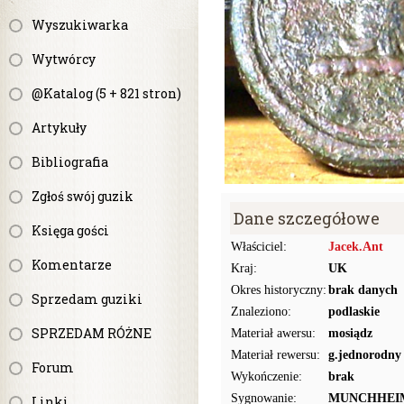
Wyszukiwarka
Wytwórcy
@Katalog (5 + 821 stron)
Artykuły
Bibliografia
Zgłoś swój guzik
Dane szczegółowe
Księga gości
Właściciel:
Jacek.Ant
Komentarze
Kraj:
UK
Okres historyczny:
brak danych
Sprzedam guziki
Znaleziono:
podlaskie
SPRZEDAM RÓŻNE
Materiał awersu:
mosiądz
Materiał rewersu:
g.jednorodny
Forum
Wykończenie:
brak
Sygnowanie:
MUNCHHEI
Linki