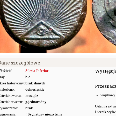
Dane szczegółowe
Występuj
łaściciel:
Silesia Inferior
raj:
b.d.
kres historyczny:
brak danych
Przeznac
naleziono:
dolnośląskie
wojskowy
ateriał awersu:
mosiądz
ateriał rewersu:
g.jednorodny
Ostatnia aktua
ykończenie:
brak
Licznik wyświ
ygnowanie:
! Sygnatury nieczytelne