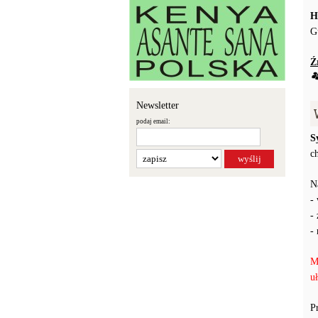
H
G
Ź
Newsletter
podaj email:
S
c
N
-
-
-
M
u
P