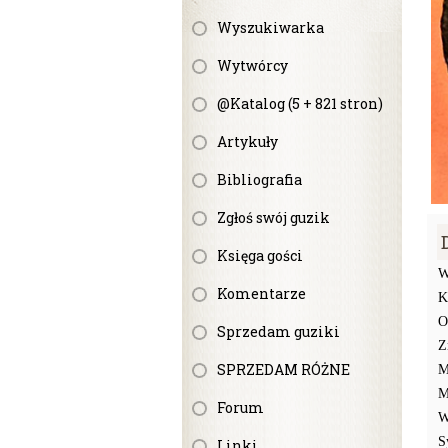
Wyszukiwarka
Wytwórcy
@Katalog (5 + 821 stron)
Artykuły
Bibliografia
Zgłoś swój guzik
Księga gości
W
Komentarze
K
O
Sprzedam guziki
Z
SPRZEDAM RÓŻNE
M
M
Forum
W
S
Linki