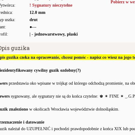
Pobierz w we
ytwórca:
! Sygnatury nieczytelne
rednica:
12.0 mm
yp uszka:
drut
ant:
●---
rofil:
| - jednowarstwowy, płaski
Opis guzika
pis guzika czeka na opracowanie, chcesz pomóc - napisz co wiesz na jego
iezidentyfikowany cywilny guzik ozdobny(?)
wers
przedstawia oko wpisane w trójkąt od którego odchodzą promienie, na ob
ewers
sygnowany, ale sygnatury nie są do końca czytelne: ♚ ✶ FINE ✶ _.G.P.
uzik znaleziono
w okolicach Wrocławia województwie dolnośląskim.
rzeznaczenie i datowanie
uzik należał do UZUPEŁNIĆ i pochodzi prawdopodobnie z końca XIX lub po