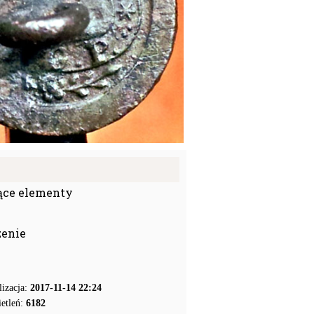
ące elementy
zenie
lizacja:
2017-11-14 22:24
etleń:
6182