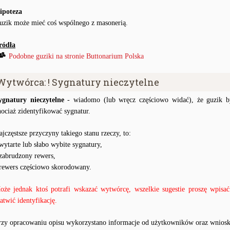
ipoteza
uzik może mieć coś wspólnego z masonerią.
ródła
Podobne guziki na stronie Buttonarium Polska
Wytwórca: ! Sygnatury nieczytelne
ygnatury nieczytelne
- wiadomo (lub wręcz częściowo widać), że guzik by
hociaż zidentyfikować sygnatur.
ajczęstsze przyczyny takiego stanu rzeczy, to:
 wytarte lub słabo wybite sygnatury,
 zabrudzony rewers,
 rewers częściowo skorodowany.
oże jednak ktoś potrafi wskazać wytwórcę, wszelkie sugestie proszę wpis
łatwić identyfikację.
rzy opracowaniu opisu wykorzystano informacje od użytkowników oraz wniosk