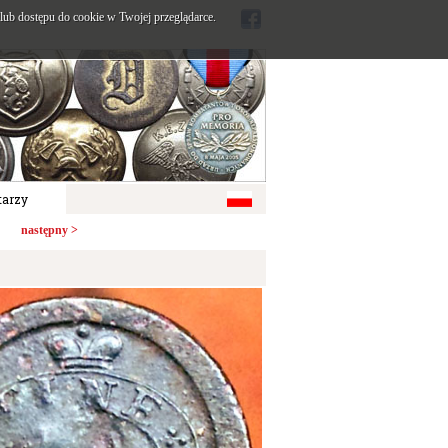
ub dostępu do cookie w Twojej przeglądarce.
arzy
następny >