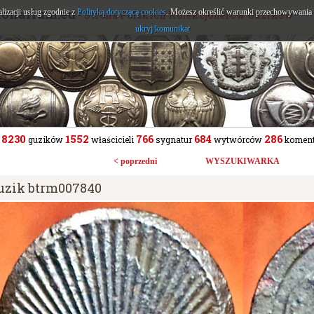
tonarium.eu
alizacji usług zgodnie z
Polityką dotyczącą cookies
. Możesz określić warunki przechowywania l
- Strona Polskich Kolekcjonerów Guzików
ukryj komunikat
8230
1552
766
684
286
guzików
właścicieli
sygnatur
wytwórców
koment
< poprzedni
WYSZUKIWARKA
uzik btrm007840