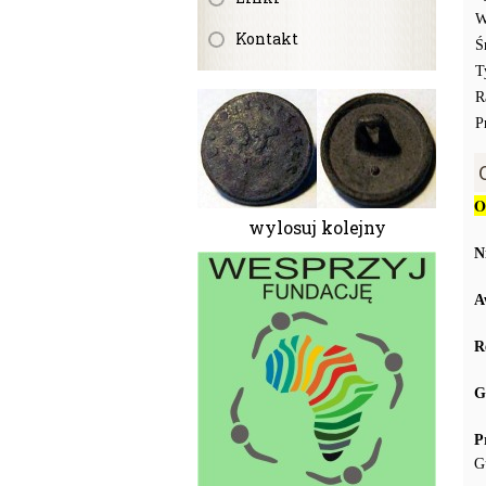
W
Kontakt
Ś
T
R
P
O
wylosuj kolejny
N
A
R
G
P
G