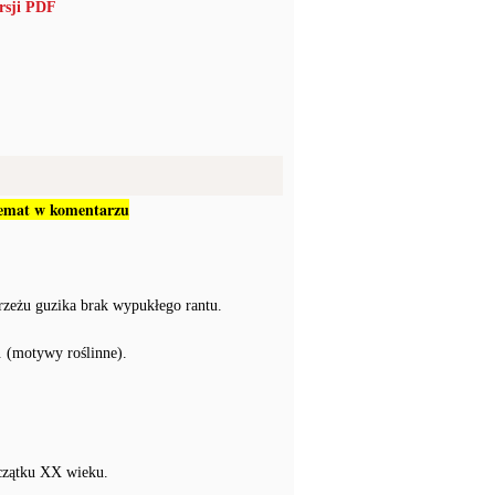
rsji PDF
 temat w komentarzu
rzeżu guzika brak wypukłego rantu.
 (motywy roślinne).
czątku XX wieku.