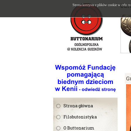
but
Strona korzysta z plików cookie w celu re
G
Strona główna
Filobutonistyka
O Buttonarium