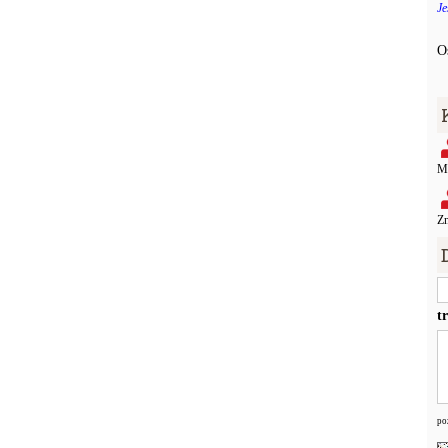
Je
O
Mo
Zn
t
po