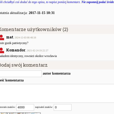
śli chciałbyś coś dodać do tego opisu, to napisz poniżej komentarz.
Nie zapomnij podać źródeł
statnia aktualizacja:
2017-11-15 10:31
Komentarze użytkowników (2)
mat
,
2024-12-03 08:48:50
że guzik patriotyczny?
Komandor
,
2021-02-24 19:22:27
alazłem identyczny, rownież okolice wrocławia
Dodaj swój komentarz
autor komentarza
reść komentarza
zostało znaków:
napisałeś znaków: