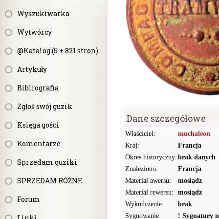
Wyszukiwarka
Wytwórcy
@Katalog (5 + 821 stron)
Artykuły
Bibliografia
Zgłoś swój guzik
Dane szczegółowe
Księga gości
Właściciel:
muchaleon
Komentarze
Kraj:
Francja
Okres historyczny:
brak danych
Sprzedam guziki
Znaleziono:
Francja
SPRZEDAM RÓŻNE
Materiał awersu:
mosiądz
Materiał rewersu:
mosiądz
Forum
Wykończenie:
brak
Sygnowanie:
! Sygnatury n
Linki