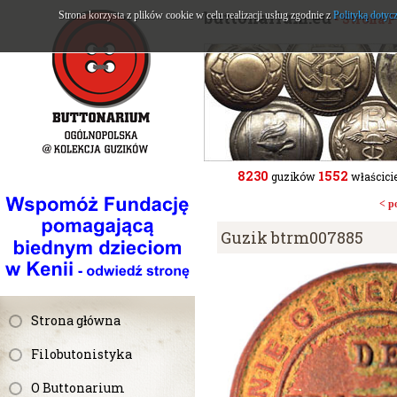
buttonarium.eu
Strona korzysta z plików cookie w celu realizacji usług zgodnie z
Polityką dotyc
- Strona 
8230
1552
guzików
właścicie
< p
Guzik btrm007885
Strona główna
Filobutonistyka
O Buttonarium