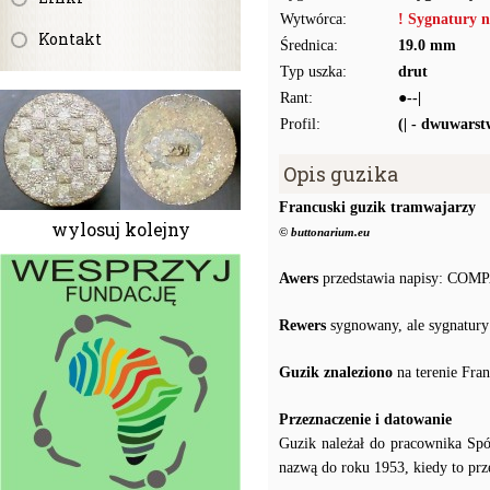
Wytwórca:
! Sygnatury n
Kontakt
Średnica:
19.0 mm
Typ uszka:
drut
Rant:
●--|
Profil:
(| - dwuwars
Opis guzika
Francuski guzik tramwajarzy
wylosuj kolejny
© buttonarium.eu
Awers
przedstawia napisy: 
Rewers
sygnowany, ale sygnatury n
Guzik znaleziono
na terenie Fran
Przeznaczenie i datowanie
Guzik należał do pracownika Spół
nazwą do roku 1953, kiedy to prze