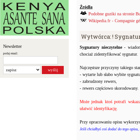
Źródła
Podobne guziki na stronie B
Wikipedia.fr - Compagnie gé
Wytwórca: ! Sygnatu
Newsletter
Sygnatury nieczytelne
- wiadom
podaj email:
chociaż zidentyfikować sygnatur.
Najczęstsze przyczyny takiego stan
- wytarte lub słabo wybite sygnatu
- zabrudzony rewers,
- rewers częściowo skorodowany.
Może jednak ktoś potrafi wskaz
ułatwić identyfikację.
Przy opracowaniu opisu wykorzys
Jeśli chciałbyś coś dodać do tego opisu,