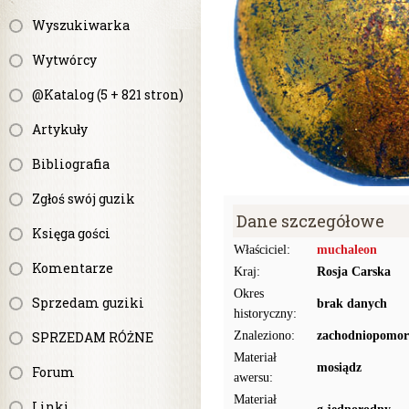
Wyszukiwarka
Wytwórcy
@Katalog (5 + 821 stron)
Artykuły
Bibliografia
Zgłoś swój guzik
Dane szczegółowe
Księga gości
Właściciel:
muchaleon
Komentarze
Kraj:
Rosja Carska
Okres
Sprzedam guziki
brak danych
historyczny:
SPRZEDAM RÓŻNE
Znaleziono:
zachodniopomor
Materiał
mosiądz
Forum
awersu:
Materiał
Linki