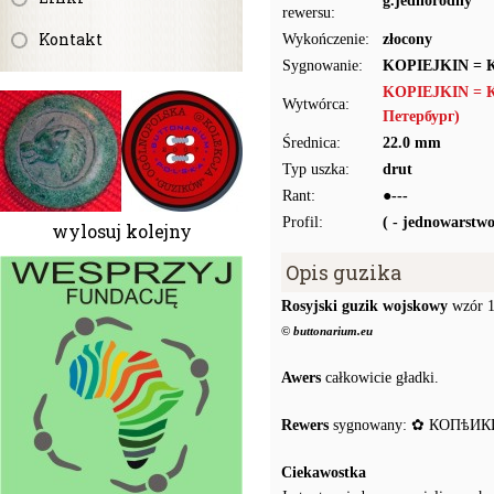
g.jednorodny
rewersu:
Kontakt
Wykończenie:
złocony
Sygnowanie:
KOPIEJKIN =
KOPIEJKIN = 
Wytwórca:
Петербург)
Średnica:
22.0 mm
Typ uszka:
drut
Rant:
●---
Profil:
( - jednowarstw
wylosuj kolejny
Opis guzika
Rosyjski guzik wojskowy
wzór 
© buttonarium.eu
Awers
całkowicie gładki.
Rewers
sygnowany: ✿ КОПѣИК
Ciekawostka