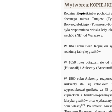
Wytwórca: KOPIEJK
Rodzina
Kopiejkinów
pochodzi z
obecnego miasta Tutajew (Ту
Borysoglebskiego (Романово-Бо
była wspomniana wioska leży o
wschód (NE) od Warszawy.
W 1840 roku Iwan Kopiejkin s
rodzinną fabrykę guzików.
W 1858 roku odłączyli się od 
(Николай) i Auksenty (Аксентий
W 1860 roku Auksenty rozpoczą
Auksenty stał się członkiem 
wyprodukował guzików za 45 tys
kupieckich i handlowo-przemysło
fabryka guzików oraz wytłaczany
[2]
dom własny
. Po śmierci Auks
(Евдокия Васильевна) wraz z z