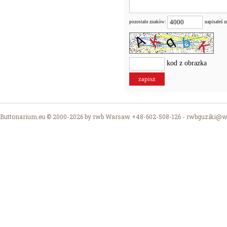
pozostało znaków:
napisałeś 
kod z obrazka
Buttonarium.eu © 2000-2026 by rwb Warsaw +48-602-508-126 -
rwbguziki@wp