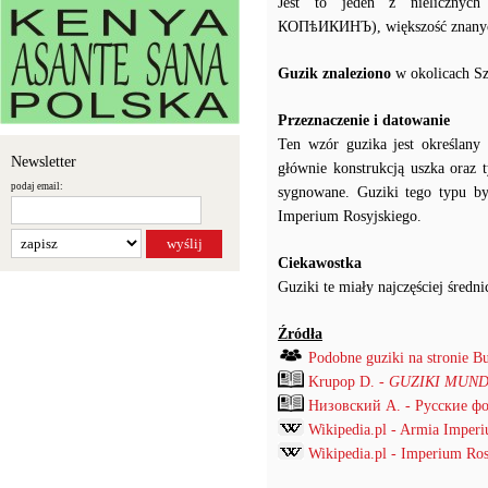
Jest to jeden z nielicznyc
КОПѣИКИНЪ), większość znanych
Guzik znaleziono
w okolicach S
Przeznaczenie i datowanie
Ten wzór guzika jest określan
Newsletter
głównie konstrukcją uszka oraz 
podaj email:
sygnowane. Guziki tego typu by
Imperium Rosyjskiego.
Ciekawostka
Guziki te miały najczęściej śred
Źródła
Podobne guziki na stronie B
Krupop D. -
GUZIKI MUND
Низовский А. - Русские ф
Wikipedia.pl - Armia Imper
Wikipedia.pl - Imperium Ros