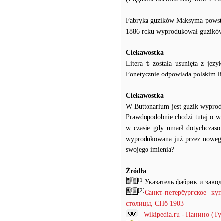
Fabryka guzików Maksyma powstał
1886 roku wyprodukował guzików z
Ciekawostka
Litera ѣ została usunięta z ję
Fonetycznie odpowiada polskim lit
Ciekawostka
W Buttonarium jest guzik wyprod
Prawdopodobnie chodzi tutaj o wy
w czasie gdy umarł dotychczasowy
wyprodukowana już przez nowego 
swojego imienia?
Źródła
[1]
Указатель фабрик и заво
[2]
Санкт-петербургское к
столицы, СПб 1903
Wikipedia.ru - Панино (Т