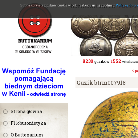
buttonarium.eu
Strona korzysta z plików cookie w celu realizacji usług zgodnie z
Polityką dotyc
- Strona 
8230
1552
guzików
właścicie
< p
Guzik btrm007918
Strona główna
Filobutonistyka
O Buttonarium