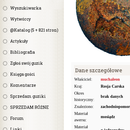
Wyszukiwarka
Wytwórcy
@Katalog (5 + 821 stron)
Artykuły
Bibliografia
Zgłoś swój guzik
Dane szczegółowe
Księga gości
Właściciel:
muchaleon
Komentarze
Kraj:
Rosja Carska
Okres
Sprzedam guziki
brak danych
historyczny:
SPRZEDAM RÓŻNE
Znaleziono:
zachodniopomor
Materiał
mosiądz
Forum
awersu:
Materiał
Linki