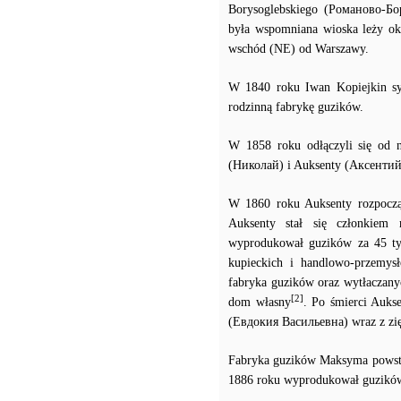
Borysoglebskiego (Романово-Бо
była wspomniana wioska leży o
wschód (NE) od Warszawy.
W 1840 roku Iwan Kopiejkin s
rodzinną fabrykę guzików.
W 1858 roku odłączyli się od 
(Николай) i Auksenty (Аксентий
W 1860 roku Auksenty rozpoczą
Auksenty stał się członkiem 
wyprodukował guzików za 45 tys
kupieckich i handlowo-przemysło
fabryka guzików oraz wytłaczany
[2]
dom własny
. Po śmierci Auks
(Евдокия Васильевна) wraz z z
Fabryka guzików Maksyma powstał
1886 roku wyprodukował guzików z