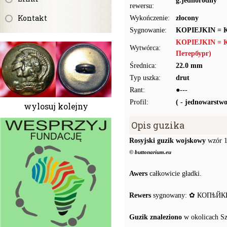
g.jednorodny
rewersu:
Kontakt
Wykończenie:
złocony
Sygnowanie:
KOPIEJKIN =
KOPIEJKIN = 
Wytwórca:
Петербург)
Średnica:
22.0 mm
Typ uszka:
drut
Rant:
●---
Profil:
( - jednowarstw
wylosuj kolejny
Opis guzika
Rosyjski guzik wojskowy
wzór 
© buttonarium.eu
Awers
całkowicie gładki.
Rewers
sygnowany: ✿ КОПѣЙ
Guzik znaleziono
w okolicach S