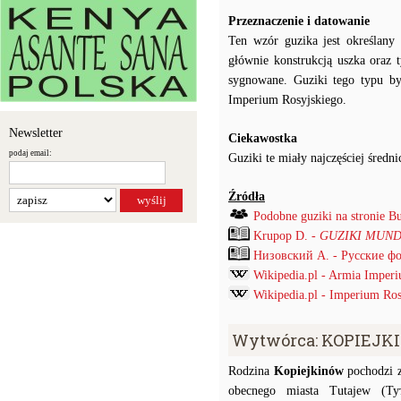
Przeznaczenie i datowanie
Ten wzór guzika jest określan
głównie konstrukcją uszka oraz 
sygnowane. Guziki tego typu by
Imperium Rosyjskiego.
Newsletter
Ciekawostka
podaj email:
Guziki te miały najczęściej śred
Źródła
Podobne guziki na stronie B
Krupop D. -
GUZIKI MUND
Низовский А. - Русские ф
Wikipedia.pl - Armia Imper
Wikipedia.pl - Imperium Ros
Wytwórca: KOPIEJK
Rodzina
Kopiejkinów
pochodzi z
obecnego miasta Tutajew (Ту