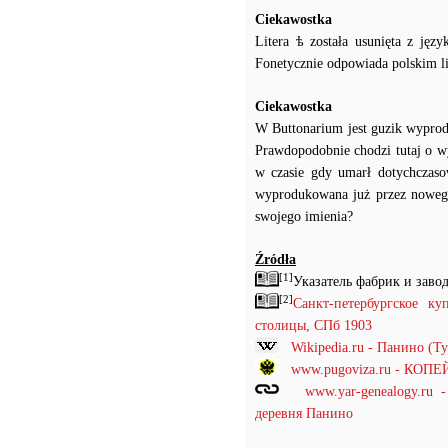
Ciekawostka
Litera ѣ została usunięta z ję
Fonetycznie odpowiada polskim lit
Ciekawostka
W Buttonarium jest guzik wyprod
Prawdopodobnie chodzi tutaj o wy
w czasie gdy umarł dotychczasowy
wyprodukowana już przez nowego 
swojego imienia?
Źródła
[1]
Указатель фабрик и заво
[2]
Санкт-петербургское к
столицы, СПб 1903
Wikipedia.ru - Панино (Т
www.pugoviza.ru - КО
www.yar-genealogy.ru
деревня Панино