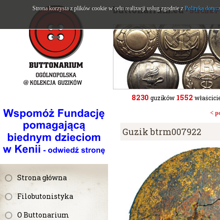
buttonarium.eu
Strona korzysta z plików cookie w celu realizacji usług zgodnie z
Polityką dotyc
- Strona 
8230
1552
guzików
właścicie
< p
Guzik btrm007922
Strona główna
Filobutonistyka
O Buttonarium