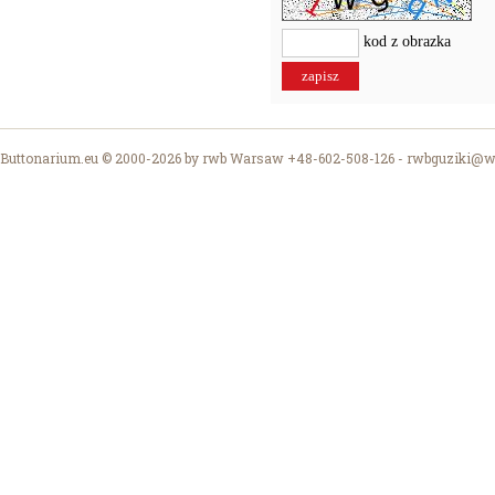
kod z obrazka
Buttonarium.eu © 2000-2026 by rwb Warsaw +48-602-508-126 -
rwbguziki@wp