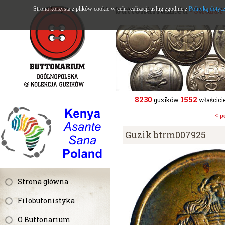
buttonarium.eu
Strona korzysta z plików cookie w celu realizacji usług zgodnie z
Polityką dotyc
- Strona 
8230
1552
guzików
właścicie
< p
Guzik btrm007925
Strona główna
Filobutonistyka
O Buttonarium