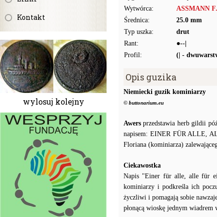
Wytwórca:
ASSMANN F.W
Kontakt
Średnica:
25.0 mm
Typ uszka:
drut
Rant:
●--|
Profil:
(| - dwuwars
Opis guzika
Niemiecki guzik kominiarzy
wylosuj kolejny
© buttonarium.eu
Awers
przedstawia herb gildii pó
napisem: EINER FÜR ALLE, ALLE
Floriana (kominiarza) zalewając
Ciekawostka
Napis "Einer für alle, alle für
kominiarzy i podkreśla ich pocz
życzliwi i pomagają sobie nawzaj
płonącą wioskę jednym wiadrem 