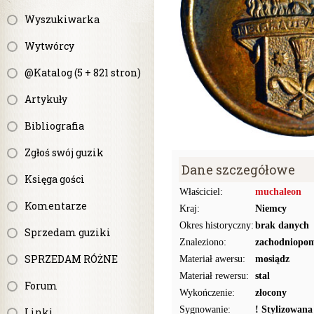
Wyszukiwarka
Wytwórcy
@Katalog (5 + 821 stron)
Artykuły
Bibliografia
Zgłoś swój guzik
Dane szczegółowe
Księga gości
Właściciel:
muchaleon
Komentarze
Kraj:
Niemcy
Okres historyczny:
brak danych
Sprzedam guziki
Znaleziono:
zachodniopom
SPRZEDAM RÓŻNE
Materiał awersu:
mosiądz
Materiał rewersu:
stal
Forum
Wykończenie:
złocony
Sygnowanie:
! Stylizowana 
Linki