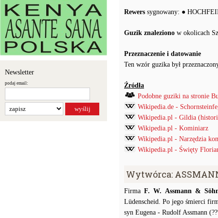
Rewers
sygnowany: ● HOCHFEINE
Guzik znaleziono
w okolicach S
Przeznaczenie i datowanie
Ten wzór guzika był przeznaczon
Newsletter
podaj email:
Źródła
Podobne guziki na stronie B
Wikipedia.de - Schornsteinfe
Wikipedia.pl - Gildia (histori
Wikipedia.pl - Kominiarz
Wikipedia.pl - Narzędzia kom
Wikipedia.pl - Święty Floria
Wytwórca: ASSMANN 
Firma
F. W. Assmann & Söh
Lüdenscheid. Po jego śmierci fir
syn Eugena - Rudolf Assmann (??