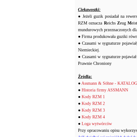
Ciekawostki:
● Jeżeli guzik posiadał na rewe
RZM oznacza
R
eichs
Z
eug
M
ei
mundurowych przeznaczonych dl
● Firma produkowała guziki równ
● Czasami w sygnaturze pojawiał
Niemieckiej.
● Czasami w sygnaturze pojawi
Prawnie Chroniony
Źródła:
●
Assmann & Söhne - KATALO
●
Historia firmy ASSMANN
●
Kody RZM 1
●
Kody RZM 2
●
Kody RZM 3
●
Kody RZM 4
●
Loga wytwórców
Przy opracowaniu opisu wykorzys