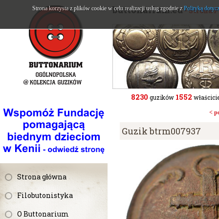
buttonarium.eu
Strona korzysta z plików cookie w celu realizacji usług zgodnie z
Polityką dotyc
- Strona 
8230
1552
guzików
właścicie
< p
Guzik btrm007937
Strona główna
Filobutonistyka
O Buttonarium