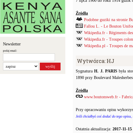
7 lipca 1900 do roku 1914 guzik na
Źródła
Podobne guziki na stronie B
Fallou L. - Le Bouton Unif
Wikipedia.fr - Régiments des
Wikipedia.fr - Troupes colon
Newsletter
Wikipedia.pl - Troupes de m
podaj email:
Wytwórca: HJ
Sygnatura
H. J. PARIS
była sto
1890 przy Boulevard Malesherbes 
Źródła
www.boutonsweb.fr - Fabrican
Przy opracowaniu opisu wykorzys
Jeśli chciałbyś coś dodać do tego opisu,
Ostatnia aktualizacja:
2017-11-15