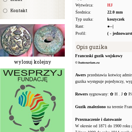
Wytwórca:
HJ
Kontakt
Średnica:
22.0 mm
Typ uszka:
koszyczek
Rant:
●--|
Profil:
( - jednowar
Opis guzika
Francuski guzik wojskowy
wylosuj kolejny
© buttonarium.eu
Awers
przedstawia kotwicę admira
guzika występuje pojedynczy, wyp
Rewers
sygnowany: ✿ H . J ✿ P
Guzik znaleziono
na terenie Fran
Przeznaczenie i datowanie
W okresie od 1871 do 1900 roku gu