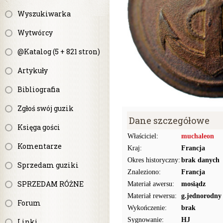
Wyszukiwarka
Wytwórcy
@Katalog (5 + 821 stron)
Artykuły
Bibliografia
Zgłoś swój guzik
Dane szczegółowe
Księga gości
Właściciel:
muchaleon
Komentarze
Kraj:
Francja
Okres historyczny:
brak danych
Sprzedam guziki
Znaleziono:
Francja
SPRZEDAM RÓŻNE
Materiał awersu:
mosiądz
Materiał rewersu:
g.jednorodny
Forum
Wykończenie:
brak
Sygnowanie:
HJ
Linki