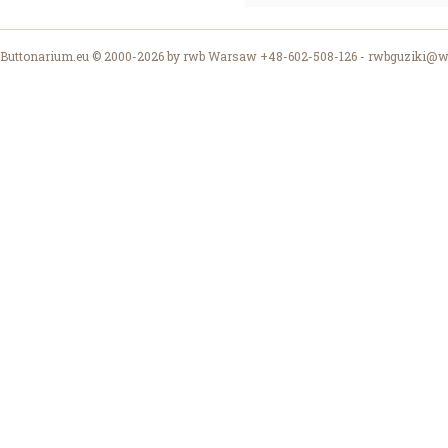
Buttonarium.eu © 2000-2026 by rwb Warsaw +48-602-508-126 -
rwbguziki@wp