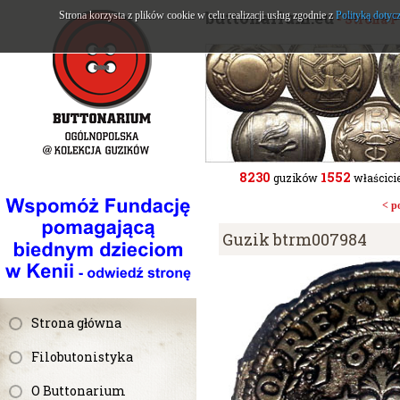
buttonarium.eu
Strona korzysta z plików cookie w celu realizacji usług zgodnie z
Polityką dotyc
- Strona 
8230
1552
guzików
właścicie
< p
Guzik btrm007984
Strona główna
Filobutonistyka
O Buttonarium