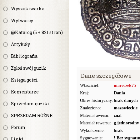
Wyszukiwarka
Wytwórcy
@Katalog (5 + 821 stron)
Artykuły
Bibliografia
Zgłoś swój guzik
Dane szczegółowe
Księga gości
Właściciel:
mareczek75
Komentarze
Kraj:
Dania
Okres historyczny:
brak danych
Sprzedam guziki
Znaleziono:
mazowieckie
SPRZEDAM RÓŻNE
Materiał awersu:
znal
Materiał rewersu:
g.jednorodny
Forum
Wykończenie:
brak
Sygnowanie:
! Bez sygnat
Linki