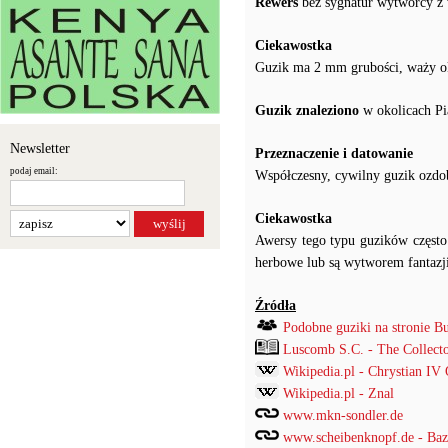
Rewers
bez sygnatur wytwórcy z 
Ciekawostka
Guzik ma 2 mm grubości, waży ok
Guzik znaleziono
w okolicach P
Newsletter
Przeznaczenie i datowanie
podaj email:
Współczesny, cywilny guzik ozdo
Ciekawostka
Awersy tego typu guzików często 
herbowe lub są wytworem fantazji p
Źródła
Podobne guziki na stronie B
Luscomb S.C. - The Collect
Wikipedia.pl - Chrystian IV
Wikipedia.pl - Znal
www.mkn-sondler.de
www.scheibenknopf.de - Ba