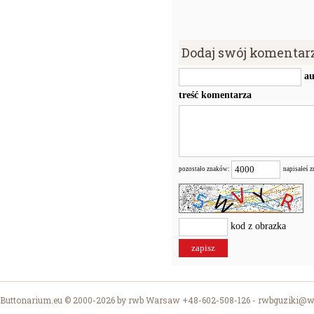
Dodaj swój komentar
au
treść komentarza
pozostało znaków:
napisałeś 
kod z obrazka
Buttonarium.eu © 2000-2026 by rwb Warsaw +48-602-508-126 -
rwbguziki@wp