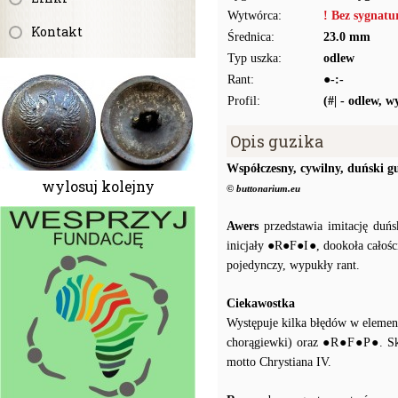
Wytwórca:
! Bez sygnat
Kontakt
Średnica:
23.0 mm
Typ uszka:
odlew
Rant:
●-:-
Profil:
(#| - odlew, 
Opis guzika
Współczesny, cywilny, duński g
wylosuj kolejny
© buttonarium.eu
Awers
przedstawia imitację duń
inicjały ●R●F●I●, dookoła ca
pojedynczy, wypukły rant.
Ciekawostka
Występuje kilka błędów w el
chorągiewki) oraz ●R●F●P●. Skr
motto Chrystiana IV.