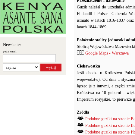
Przeznaczenie i datowanie
Guzik należał do urzędnika admi
Finlandii i Polsce. Gubernia W
istniało w latach 1816-1837 ora
latach 1844-1869.
Położenie stolicy jednostki adm
Newsletter
Stolicą Województwa Mazowieckie
podaj email:
Google Maps - Warszawa
Ciekawostka
Jeśli chodzi o Królestwo Pol
województw). Od dnia 1 stycznia
łącząc je z innymi, a części zm
Królestwa na 10 guberni - więks
Imperium rosyjskie, to pierwsze 
Źródła
Podobne guziki na stronie B
Podobne guziki na stronie B
Podobne guziki na stronie