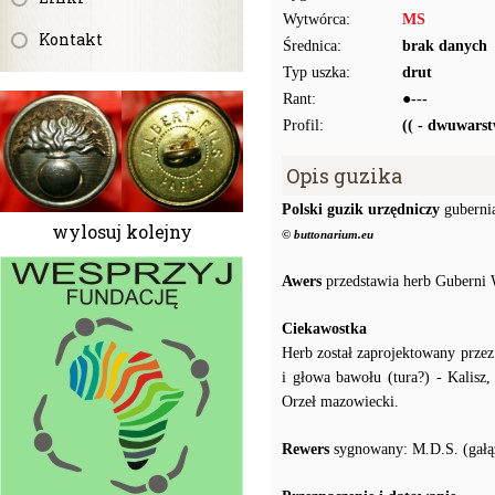
Wytwórca:
MS
Kontakt
Średnica:
brak danych
Typ uszka:
drut
Rant:
●---
Profil:
(( - dwuwars
Opis guzika
Polski guzik urzędniczy
guberni
wylosuj kolejny
© buttonarium.eu
Awers
przedstawia herb Guberni 
Ciekawostka
Herb został zaprojektowany przez
i głowa bawołu (tura?) - Kalisz
Orzeł mazowiecki.
Rewers
sygnowany: M.D.S. (gałąz