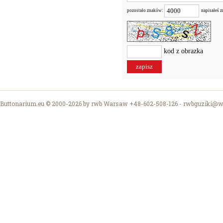
pozostało znaków:
napisałeś 
kod z obrazka
Buttonarium.eu © 2000-2026 by rwb Warsaw +48-602-508-126 -
rwbguziki@wp