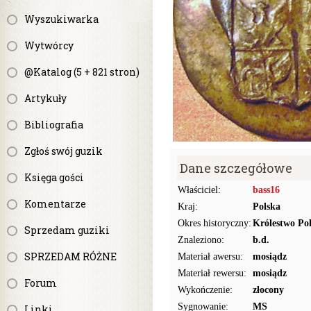
Wyszukiwarka
Wytwórcy
@Katalog (5 + 821 stron)
Artykuły
Bibliografia
Zgłoś swój guzik
Dane szczegółowe
Księga gości
Właściciel:
bass16
Komentarze
Kraj:
Polska
Okres historyczny:
Królestwo Pol
Sprzedam guziki
Znaleziono:
b.d.
SPRZEDAM RÓŻNE
Materiał awersu:
mosiądz
Materiał rewersu:
mosiądz
Forum
Wykończenie:
złocony
Sygnowanie:
MS
Linki