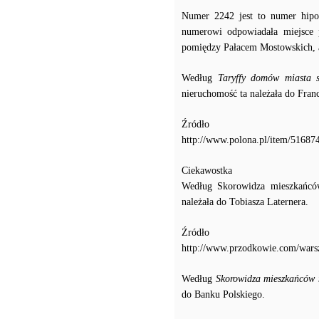
Numer 2242 jest to numer hipo
numerowi odpowiadała miejsce 
pomiędzy Pałacem Mostowskich, a
Według
Taryffy domów miasta s
nieruchomość ta należała do Fran
Źródło
http://www.polona.pl/item/516874
Ciekawostka
Według Skorowidza mieszkańcó
należała do Tobiasza Laternera.
Źródło
http://www.przodkowie.com/war
Według
Skorowidza mieszkańców 
do Banku Polskiego.